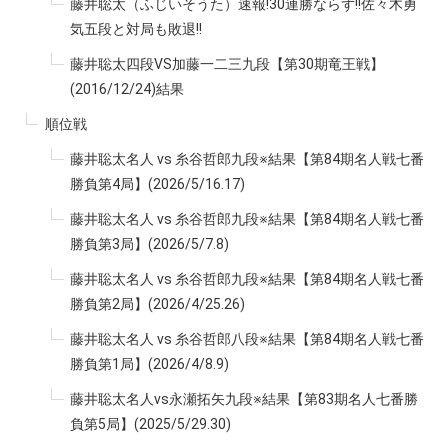
藤井聡太（ふじいそうた）速報!30連勝ならず!!佐々木勇
気五段と対局も敗退!!
藤井聡太四段VS加藤一二三九段【第30期竜王戦】
(2016/12/24)結果
順位戦
藤井聡太名人 vs 糸谷哲郎九段※結果【第84期名人戦七番
勝負第4局】(2026/5/16.17)
藤井聡太名人 vs 糸谷哲郎九段※結果【第84期名人戦七番
勝負第3局】(2026/5/7.8)
藤井聡太名人 vs 糸谷哲郎九段※結果【第84期名人戦七番
勝負第2局】(2026/4/25.26)
藤井聡太名人 vs 糸谷哲郎八段※結果【第84期名人戦七番
勝負第1局】(2026/4/8.9)
藤井聡太名人vs永瀬拓矢九段※結果【第83期名人七番勝
負第5局】(2025/5/29.30)