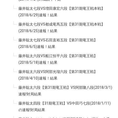
藤井聡太七段VS増田康宏六段【第31期竜王戦本戦】
(2018/6/29)速報！結果
藤井聡太七段VS都成竜馬五段【第31期竜王戦本戦】
(2018/6/25)速報！結果
藤井聡太七段VS石田直裕五段【第31期竜王戦】
(2018/6/5)速報！結果
藤井聡太六段VS船江恒平六段【第31期竜王戦】
(2018/5/18)速報！結果
藤井聡太六段VS阿部光瑠六段【第31期竜王戦】
(2018/4/10)速報！結果
藤井聡太六段【第31期竜王戦】VS阿部隆八段(2018/3/1)
速報!対局結果
藤井聡太四段【31期竜王戦】VS中田巧七段(2018/1/11)
の速報!対局結果