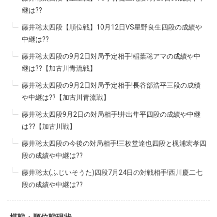
継は??
藤井聡太四段【順位戦】10月12日VS星野良生四段の成績や
中継は??
藤井聡太四段の9月2日対局予定相手!稲葉聡アマの成績や中
継は??【加古川青流戦】
藤井聡太四段の9月2日対局予定相手!長谷部浩平三段の成績
や中継は??【加古川青流戦】
藤井聡太四段9月2日の対局相手!井出隼平四段の成績や中継
は??【加古川戦】
藤井聡太四段の今後の対局相手!三枚堂達也四段と梶浦宏孝四
段の成績や中継は??
藤井聡太(ふじいそうた)四段7月24日の対戦相手!西川慶二七
段の成績や中継は??