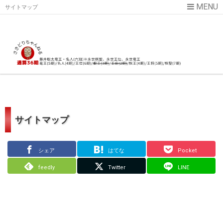
サイトマップ
サイトマップ
シェア
はてな
Pocket
feedly
Twitter
LINE