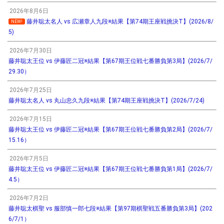
2026年8月6日
藤井聡太名人 vs 広瀬章人九段※結果【第74期王座戦挑決T】(2026/8/
NEW!
5)
2026年7月30日
藤井聡太王位 vs 伊藤匠二冠※結果【第67期王位戦七番勝負第3局】(2026/7/
29.30）
2026年7月25日
藤井聡太名人 vs 丸山忠久九段※結果【第74期王座戦挑決T】(2026/7/24)
2026年7月15日
藤井聡太王位 vs 伊藤匠二冠※結果【第67期王位戦七番勝負第2局】(2026/7/
15.16）
2026年7月5日
藤井聡太王位 vs 伊藤匠二冠※結果【第67期王位戦七番勝負第1局】(2026/7/
4.5）
2026年7月2日
藤井聡太棋聖 vs 服部慎一郎七段※結果【第97期棋聖戦五番勝負第3局】(202
6/7/1）