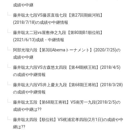
成績や中継
藤井聡太七段VS藤原直哉七段【第27回期銀河戦】
(2018/7/18)の成績や中継情報
藤井聡太二冠vs屋敷伸之九段【第80期B1順位戦】
(2021/6/13)成績・中継情報
阿部光瑠六段【第3回Abemaトーナメント】(2020/7/25)の
成績や中継
藤井聡太六段VS古森悠太四段【第44期棋王戦】(2018/4/5)
の成績や中継情報
藤井聡太六段VS井上慶太九段【第68期王将戦】(2018/3/28)
の成績や中継情報
藤井聡太五段【第68期王将戦】VS南芳一九段(2018/2/5)の
成績や中継は??
藤井聡太四段【順位戦】VS梶浦宏孝四段(2月1日)の成績や中
継は??