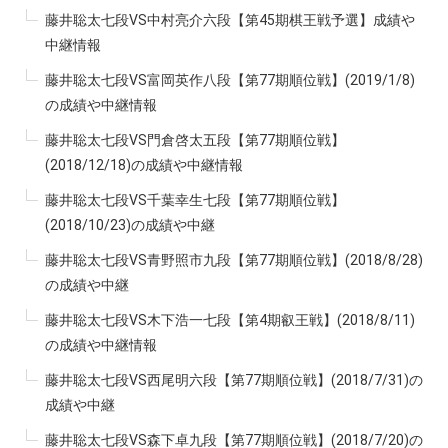
藤井聡太七段VS中村亮介六段【第45期棋王戦予選】成績や
中継情報
藤井聡太七段VS富岡英作八段【第77期順位戦】(2019/1/8)
の成績や中継情報
藤井聡太七段VS門倉啓太五段【第77期順位戦】
(2018/12/18)の成績や中継情報
藤井聡太七段VS千葉幸生七段【第77期順位戦】
(2018/10/23)の成績や中継
藤井聡太七段VS青野照市九段【第77期順位戦】(2018/8/28)
の成績や中継
藤井聡太七段VS木下浩一七段【第4期叡王戦】(2018/8/11)
の成績や中継情報
藤井聡太七段VS西尾明六段【第77期順位戦】(2018/7/31)の
成績や中継
藤井聡太七段VS森下卓九段【第77期順位戦】(2018/7/20)の