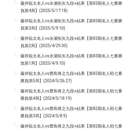
藤井聡太名人vs永瀬拓矢九段※結果【第83期名人七番勝
負第4局】(2025/5/17.18)
藤井聡太名人vs永瀬拓矢九段※結果【第83期名人七番勝
負第3局】(2025/5/9.10)
藤井聡太名人vs永瀬拓矢九段※結果【第83期名人七番勝
負第2局】(2025/4/29.30)
藤井聡太名人vs永瀬拓矢九段※結果【第83期名人七番勝
負第1局】(2025/4/9.10)
藤井聡太名人vs豊島将之九段※結果【第82期名人戦七番
勝負第5局】(2024/5/26.27)
藤井聡太名人vs豊島将之九段※結果【第82期名人戦七番
勝負第4局】(2024/5/18.19)
藤井聡太名人vs豊島将之九段※結果【第82期名人戦七番
勝負第3局】(2024/5/8.9)
藤井聡太名人vs豊島将之九段※結果【第82期名人戦七番