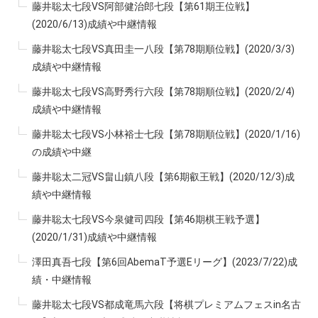
藤井聡太七段VS阿部健治郎七段【第61期王位戦】
(2020/6/13)成績や中継情報
藤井聡太七段VS真田圭一八段【第78期順位戦】(2020/3/3)
成績や中継情報
藤井聡太七段VS高野秀行六段【第78期順位戦】(2020/2/4)
成績や中継情報
藤井聡太七段VS小林裕士七段【第78期順位戦】(2020/1/16)
の成績や中継
藤井聡太二冠VS畠山鎮八段【第6期叡王戦】(2020/12/3)成
績や中継情報
藤井聡太七段VS今泉健司四段【第46期棋王戦予選】
(2020/1/31)成績や中継情報
澤田真吾七段【第6回AbemaT予選Eリーグ】(2023/7/22)成
績・中継情報
藤井聡太七段VS都成竜馬六段【将棋プレミアムフェスin名古