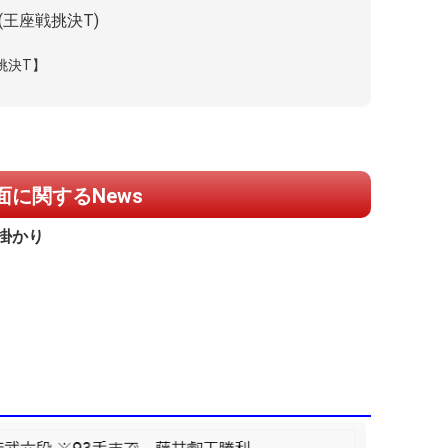
(王座戦挑決T)
挑決T】
に関するNews
掛かり