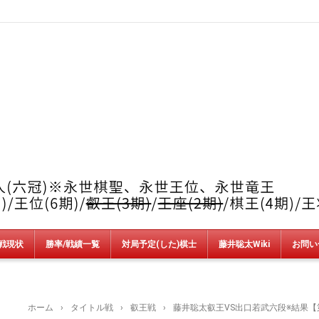
戦現状
勝率/戦績一覧
対局予定(した)棋士
藤井聡太Wiki
お問い
竜王戦
順位戦
王位戦
叡王戦
王座戦
棋王戦
棋聖戦
王将戦
朝日杯
NHK杯
銀河戦
AbemaT
魂の七番勝負
新人王戦
上州YAMADA杯＆加古川青流戦
ホーム
›
タイトル戦
›
叡王戦
›
藤井聡太叡王VS出口若武六段※結果【第7