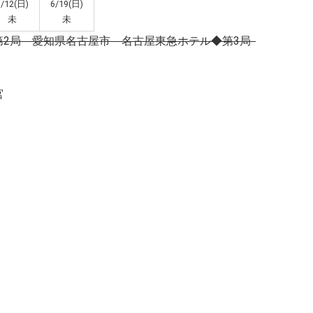
6/12(日)
6/19(日)
未
未
第2局 愛知県名古屋市 名古屋東急ホテル
◆第3局 千葉県柏
宮