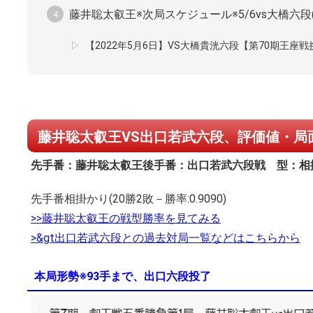
藤井聡太叡王※次局スケジュール※5/6vs大橋六段
【2022年5月6日】VS大橋貴洸六段【第70期王座戦
藤井聡太叡王VS出口若武六段、評価値・局面
先手番：藤井聡太叡王
後手番：出口若武六段
戦 型：相
先手番相掛かり(20勝2敗－勝率:0.9090)
>>藤井聡太叡王の戦型勝率を見てみる
>&gt出口若武六段との過去対局一覧などはこちらから
本局形勢※93手まで、出口六段投了