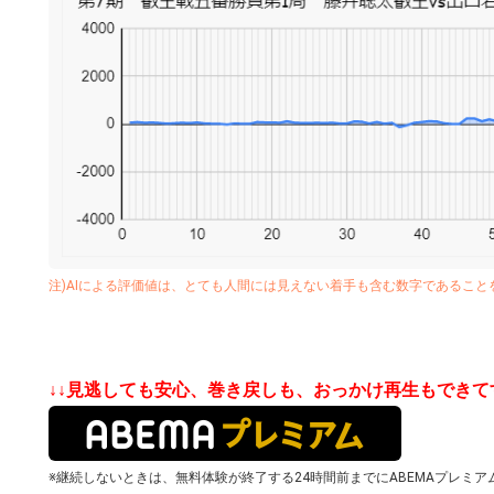
注)AIによる評価値は、とても人間には見えない着手も含む数字であるこ
↓↓見逃しても安心、巻き戻しも、おっかけ再生もでき
※継続しないときは、無料体験が終了する24時間前までにABEMAプレミア