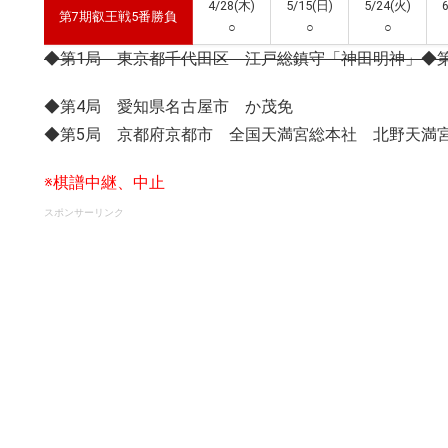
4/28(木)
5/15(日)
5/24(火)
第7期叡王戦5番勝負
○
○
○
◆第1局 東京都千代田区 江戸総鎮守「神田明神」
◆
◆第4局 愛知県名古屋市 か茂免
◆第5局 京都府京都市 全国天満宮総本社 北野天満
※棋譜中継、中止
スポンサーリンク