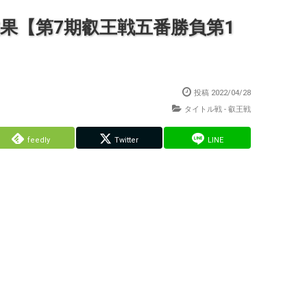
結果【第7期叡王戦五番勝負第1
投稿
2022/04/28
タイトル戦 - 叡王戦
feedly
Twitter
LINE