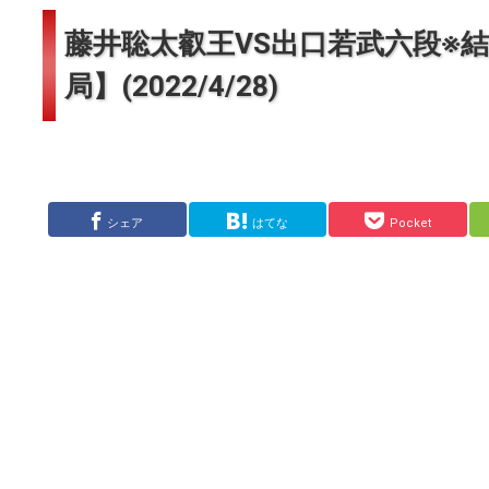
藤井聡太叡王VS出口若武六段※
局】(2022/4/28)
シェア
はてな
Pocket