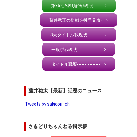
第85期A級順位戦現状-----
藤井竜王の棋戦進捗早見表-
8大タイトル戦現状---------
一般棋戦現状---------------
タイトル戦歴---------------
藤井聡太【最新】話題のニュース
Tweets by sakidori_ch
さきどりちゃんねる掲示板