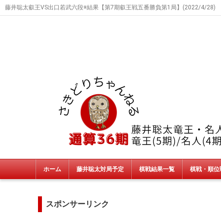
藤井聡太叡王VS出口若武六段※結果【第7期叡王戦五番勝負第1局】(2022/4/28)
ホーム
藤井聡太対局予定
棋戦結果一覧
棋戦・順位
タイトル戦
朝日杯・NHK杯・銀河戦
JT杯
非公式戦
終了棋戦(新人王戦etc)
スポンサーリンク