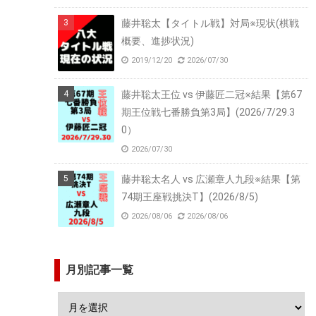
藤井聡太【タイトル戦】対局※現状(棋戦
概要、進捗状況)
2019/12/20
2026/07/30
藤井聡太王位 vs 伊藤匠二冠※結果【第67
期王位戦七番勝負第3局】(2026/7/29.3
0）
2026/07/30
藤井聡太名人 vs 広瀬章人九段※結果【第
74期王座戦挑決T】(2026/8/5)
2026/08/06
2026/08/06
月別記事一覧