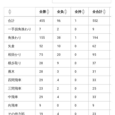
全勝
全負
全持
全合計
全勝
全負
全持
全合計
合計
455
96
1
552
一手損角換わり
7
2
0
9
角換わり
155
38
1
194
矢倉
52
10
0
62
相掛かり
75
20
0
95
横歩取り
28
9
0
37
雁木
28
3
0
31
四間飛車
29
4
0
33
三間飛車
23
2
0
25
中飛車
29
4
0
33
向飛車
9
0
0
9
その他力戦
19
4
0
23