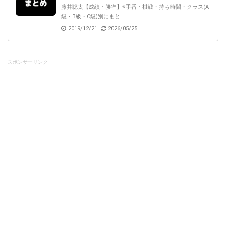
藤井聡太【成績・勝率】※手番・棋戦・持ち時間・クラス(A
級・B級・C級)別にまと ...
2019/12/21
2026/05/25
スポンサーリンク