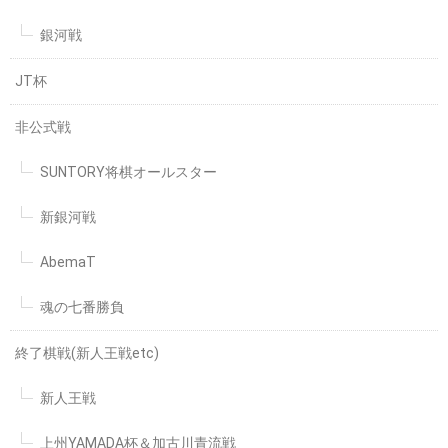
銀河戦
JT杯
非公式戦
SUNTORY将棋オールスター
新銀河戦
AbemaT
魂の七番勝負
終了棋戦(新人王戦etc)
新人王戦
上州YAMADA杯＆加古川青流戦