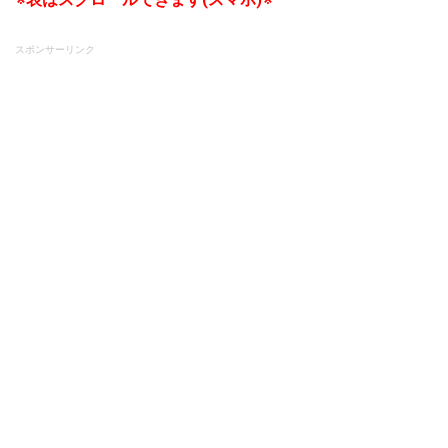
スポンサーリンク