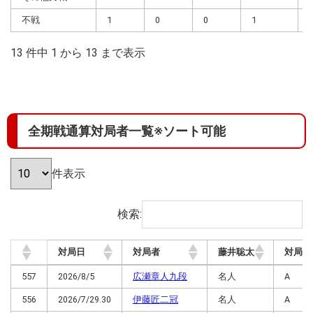
不戦
1
0
0
1
13 件中 1 から 13 まで表示
全期戦通算対局者一覧※ソート可能
件表示
検索:
対局日
対局者
藤井聡太
対局相
対局日
対局者
藤井聡太
対局相
557
2026/8/5
広瀬章人九段
名人
A
556
2026/7/29.30
伊藤匠二冠
名人
A