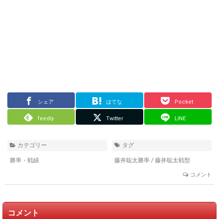
シェア
はてな
Pocket
feedly
Twitter
LINE
カテゴリー
タグ
勝率・戦績
藤井聡太勝率
/
藤井聡太戦型
コメント
コメント