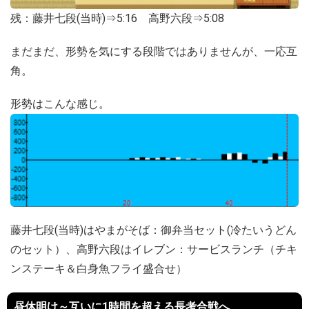
残：藤井七段(当時)⇒5:16 高野六段⇒5:08
まだまだ、形勢を気にする段階ではありませんが、一応互
角。
形勢はこんな感じ。
藤井七段(当時)はやまがそば：御弁当セット(冷たいうどん
のセット）、高野六段はイレブン：サービスランチ（チキ
ンステーキ＆白身魚フライ盛合せ）
昼休明け～互いに1時間を超える長考合戦へ