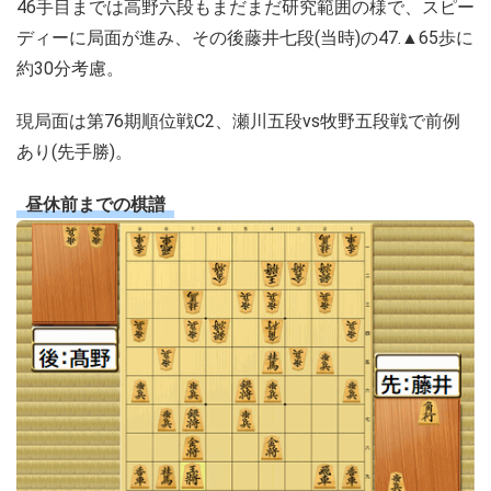
46手目までは高野六段もまだまだ研究範囲の様で、スピー
ディーに局面が進み、その後藤井七段(当時)の47.▲65歩に
約30分考慮。
現局面は第76期順位戦C2、瀬川五段vs牧野五段戦で前例
あり(先手勝)。
昼休前までの棋譜