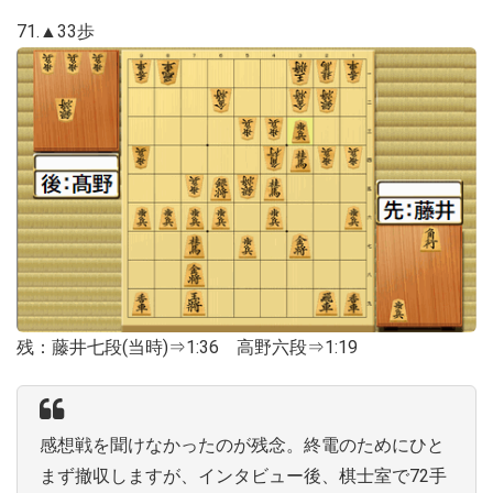
71.▲33歩
残：藤井七段(当時)⇒1:36 高野六段⇒1:19
感想戦を聞けなかったのが残念。終電のためにひと
まず撤収しますが、インタビュー後、棋士室で72手