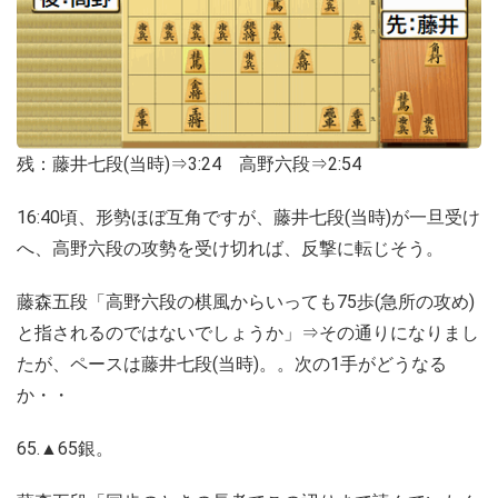
残：藤井七段(当時)⇒3:24 高野六段⇒2:54
16:40頃、形勢ほぼ互角ですが、藤井七段(当時)が一旦受け
へ、高野六段の攻勢を受け切れば、反撃に転じそう。
藤森五段「高野六段の棋風からいっても75歩(急所の攻め)
と指されるのではないでしょうか」⇒その通りになりまし
たが、ペースは藤井七段(当時)。。次の1手がどうなる
か・・
65.▲65銀。