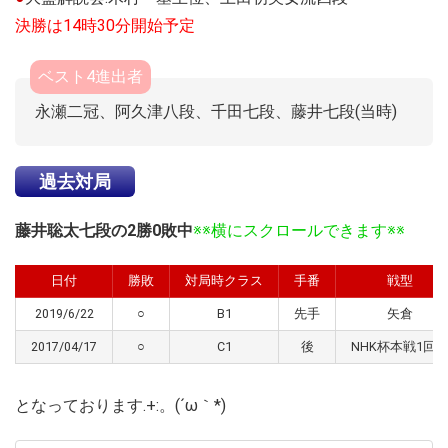
決勝は14時30分開始予定
ベスト4進出者
永瀬二冠、阿久津八段、千田七段、藤井七段(当時)
過去対局
藤井聡太七段の2勝0敗中
※※横にスクロールできます※※
日付
勝敗
対局時クラス
手番
戦型
2019/6/22
○
B1
先手
矢倉
2017/04/17
○
C1
後
NHK杯本戦1回
となっております.+:。(´ω｀*)