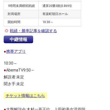
1時間未満棋戦戦績
通算20勝3敗(0.8695)
対局場所
有楽町朝日ホール
開始時間
10:30～
戦績・勝率記事を確認する
中継情報
●
携帯アプリ
10:30～
●
AbemaTV9:50～
解説者:未定
聞き手:未定
チケット情報はこちら
●
大盤解説会:木村一基王位、上田初美女流四段