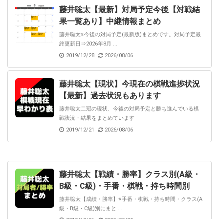
藤井聡太【最新】対局予定今後【対戦結
果一覧あり】中継情報まとめ
藤井聡太※今後の対局予定(最新版)まとめです。対局予定最
終更新日⇒2026年8月 ...
2019/12/28
2026/08/06
藤井聡太【現状】今現在の棋戦進捗状況
【最新】過去状況もあります
藤井聡太二冠の現状、今後の対局予定と勝ち進んでいる棋
戦状況・結果をまとめています
2019/12/21
2026/08/06
藤井聡太【戦績・勝率】クラス別(A級・
B級・C級)・手番・棋戦・持ち時間別
藤井聡太【成績・勝率】※手番・棋戦・持ち時間・クラス(A
級・B級・C級)別にまと ...