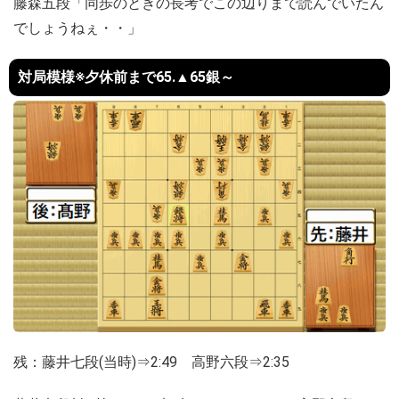
藤森五段「同歩のときの長考でこの辺りまで読んでいたん
でしょうねぇ・・」
対局模様※夕休前まで65.▲65銀～
残：藤井七段(当時)⇒2:49 高野六段⇒2:35