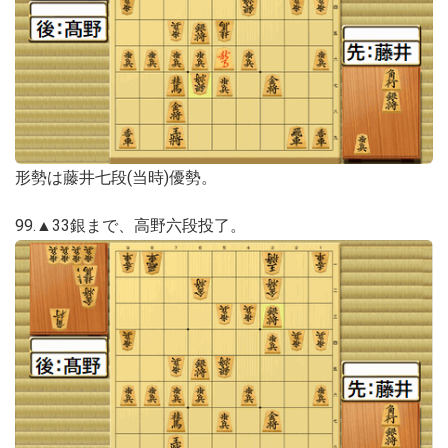
形勢は藤井七段(当時)優勢。
99.▲33銀まで、高野六段投了。