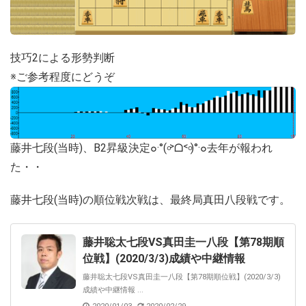
技巧2による形勢判断
※ご参考程度にどうぞ
藤井七段(当時)、B2昇級決定๐·°(৹˃ᗝ˂৹)°·๐去年が報われ
た・・
藤井七段(当時)の順位戦次戦は、最終局真田八段戦です。
藤井聡太七段VS真田圭一八段【第78期順
位戦】(2020/3/3)成績や中継情報
藤井聡太七段VS真田圭一八段【第78期順位戦】(2020/3/3)
成績や中継情報 ...