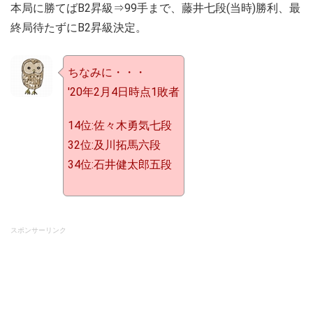
本局に勝てばB2昇級⇒99手まで、藤井七段(当時)勝利、最
終局待たずにB2昇級決定。
ちなみに・・・
'20年2月4日時点1敗者
14位:佐々木勇気七段
32位:及川拓馬六段
34位:石井健太郎五段
スポンサーリンク