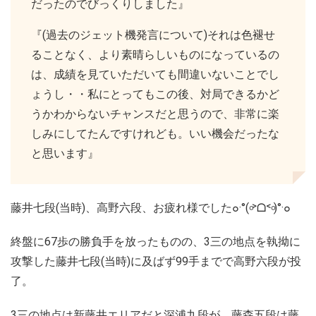
だったのでびっくりしました』
『(過去のジェット機発言について)それは色褪せ
ることなく、より素晴らしいものになっているの
は、成績を見ていただいても間違いないことでし
ょうし・・私にとってもこの後、対局できるかど
うかわからないチャンスだと思うので、非常に楽
しみにしてたんですけれども。いい機会だったな
と思います』
藤井七段(当時)、高野六段、お疲れ様でした๐·°(৹˃ᗝ˂৹)°·๐
終盤に67歩の勝負手を放ったものの、3三の地点を執拗に
攻撃した藤井七段(当時)に及ばず99手までで高野六段が投
了。
3三の地点は新藤井エリアだと深浦九段が、藤森五段は藤