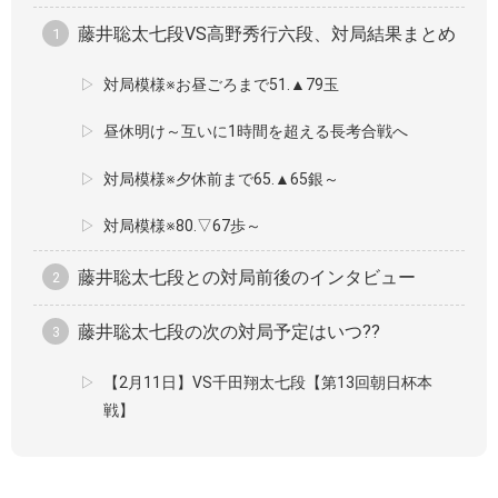
藤井聡太七段VS高野秀行六段、対局結果まとめ
対局模様※お昼ごろまで51.▲79玉
昼休明け～互いに1時間を超える長考合戦へ
対局模様※夕休前まで65.▲65銀～
対局模様※80.▽67歩～
藤井聡太七段との対局前後のインタビュー
藤井聡太七段の次の対局予定はいつ??
【2月11日】VS千田翔太七段【第13回朝日杯本
戦】