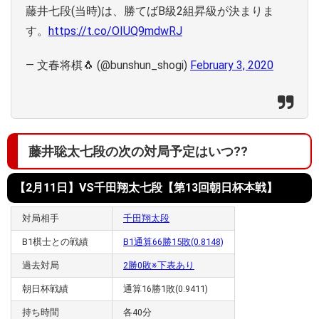
藤井七段(当時)は、勝てばB級2組昇級が決まりま
す。
https://t.co/OIUQ9mdwRJ
— 文春将棋🐧 (@bunshun_shogi)
February 3, 2020
藤井聡太七段の次の対局予定はいつ??
【2月11日】VS千田翔太七段【第13回朝日杯本戦】
対局相手
千田翔太段
B1棋士との戦績
B1通算66勝15敗(0.8148)
過去対局
2勝0敗※下表あり
朝日杯戦績
通算16勝1敗(0.9411)
持ち時間
各40分