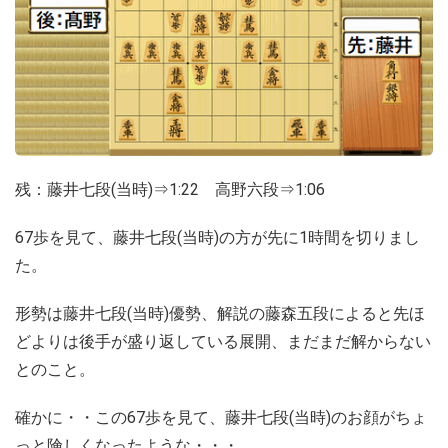
残：藤井七段(当時)⇒1:22 高野六段⇒1:06
67歩を見て、藤井七段(当時)の方が先に1時間を切りまし
た。
形勢は藤井七段(当時)優勢、解説の藤森五段によると先ほ
どよりは後手が盛り返している展開、まだまだ解からない
とのこと。
確かに・・この67歩を見て、藤井七段(当時)のお顔がちょ
っと険しくなったような・・・