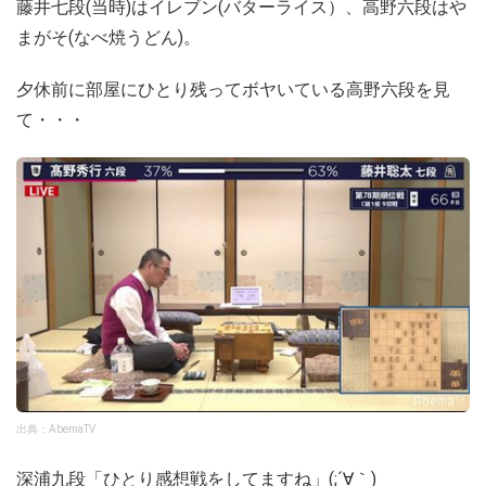
藤井七段(当時)はイレブン(バターライス）、高野六段はや
まがそ(なべ焼うどん)。
夕休前に部屋にひとり残ってボヤいている高野六段を見
て・・・
出典：AbemaTV
深浦九段「ひとり感想戦をしてますね」(;´∀｀)