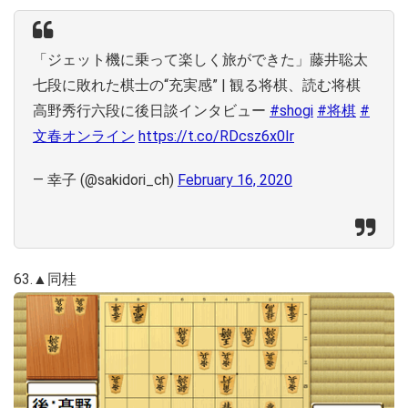
「ジェット機に乗って楽しく旅ができた」藤井聡太
七段に敗れた棋士の“充実感” | 観る将棋、読む将棋
高野秀行六段に後日談インタビュー
#shogi
#将棋
#
文春オンライン
https://t.co/RDcsz6x0Ir
— 幸子 (@sakidori_ch)
February 16, 2020
63.▲同桂