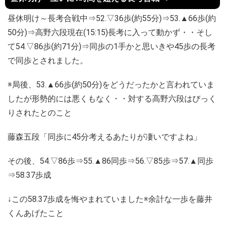
昼休明け～長考合戦中⇒52.▽36歩(約55分)⇒53.▲66歩(約
50分)⇒高野六段現在(15:15)長考に入って動かず・・そし
て54.▽86歩(約71分)⇒同歩の1手かと思いきや45歩の長考
で同歩とされました。
※局後、53.▲66歩(約50分)をどうだったかと言われていま
したが形勢的には悪くもなく・・対する高野六段はびっく
りされたとのこと
藤森五段「同歩に45分考えるあたりが凄いですよね」
その後、54.▽86歩⇒55.▲86同歩⇒56.▽85歩⇒57.▲同歩
⇒58.37歩成
↓この58.37歩成を悔やまれていました※余計な一歩を藤井
くんあげたこと