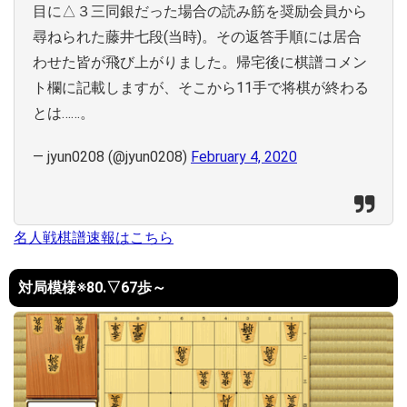
目に△３三同銀だった場合の読み筋を奨励会員から
尋ねられた藤井七段(当時)。その返答手順には居合
わせた皆が飛び上がりました。帰宅後に棋譜コメン
ト欄に記載しますが、そこから11手で将棋が終わる
とは……。
— jyun0208 (@jyun0208)
February 4, 2020
名人戦棋譜速報はこちら
対局模様※80.▽67歩～