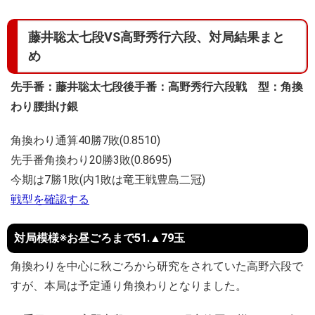
藤井聡太七段VS高野秀行六段、対局結果まと
め
先手番：藤井聡太七段
後手番：高野秀行六段
戦 型：角換
わり腰掛け銀
角換わり通算40勝7敗(0.8510)
先手番角換わり20勝3敗(0.8695)
今期は7勝1敗(内1敗は竜王戦豊島二冠)
戦型を確認する
対局模様※お昼ごろまで51.▲79玉
角換わりを中心に秋ごろから研究をされていた高野六段で
すが、本局は予定通り角換わりとなりました。