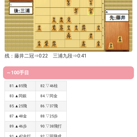
残：藤井二冠⇒0:22 三浦九段⇒0:41
～100手目
81.▲85飛
82.▽46桂
83.▲同銀
84.▽同金
85.▲25飛
86.▽37飛
87.▲48金
88.▽25歩
89.▲46歩
90.▽38飛打
91.▲47金打
92.▽同飛成