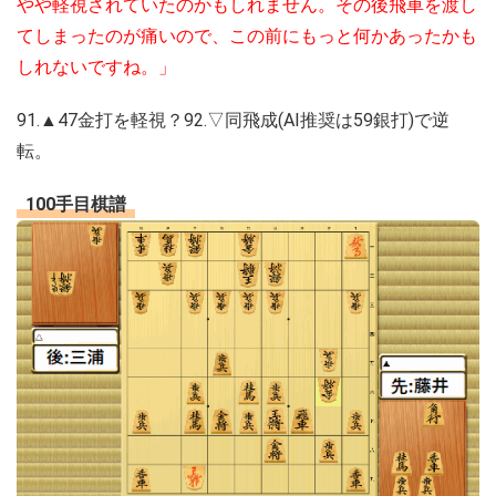
やや軽視されていたのかもしれません。その後飛車を渡し
てしまったのが痛いので、この前にもっと何かあったかも
しれないですね。」
91.▲47金打を軽視？92.▽同飛成(AI推奨は59銀打)で逆
転。
100手目棋譜