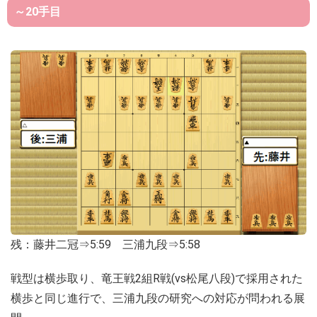
～20手目
残：藤井二冠⇒5:59 三浦九段⇒5:58
戦型は横歩取り、竜王戦2組R戦(vs松尾八段)で採用された
横歩と同じ進行で、三浦九段の研究への対応が問われる展