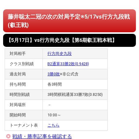
藤井聡太二冠の次の対局予定※5/17vs行方九段戦
(叡王戦)
【5月17日】vs行方尚史九段【第6期叡王戦本戦】
対局相手
行方尚史九段
クラス別戦績
B2通算33勝2敗(0.9428)
過去対局
3勝0敗
※非公式含
持ち時間
各3時間
時間別戦績
3時間棋戦通算33勝7敗(0.8250)
対局場所
－
開始時間
10:00～
トーナメント表
こちら
戦績・勝率記事を確認する