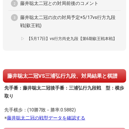
藤井聡太二冠との対局前後のコメント
藤井聡太二冠の次の対局予定※5/17vs行方九段
戦(叡王戦)
【5月17日】vs行方尚史九段【第6期叡王戦本戦】
藤井聡太二冠VS三浦弘行九段、対局結果と棋譜
先手番：藤井聡太二冠
後手番：三浦弘行九段
戦 型：横歩
取り
先手横歩：(10勝7敗－勝率:0.5882)
※
藤井聡太二冠の戦型データを確認する