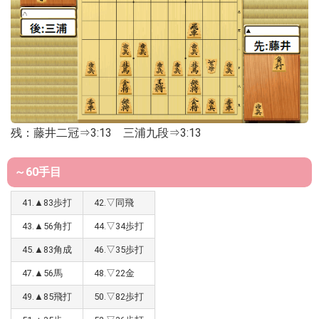
残：藤井二冠⇒3:13 三浦九段⇒3:13
～60手目
41.▲83歩打
42.▽同飛
43.▲56角打
44.▽34歩打
45.▲83角成
46.▽35歩打
47.▲56馬
48.▽22金
49.▲85飛打
50.▽82歩打