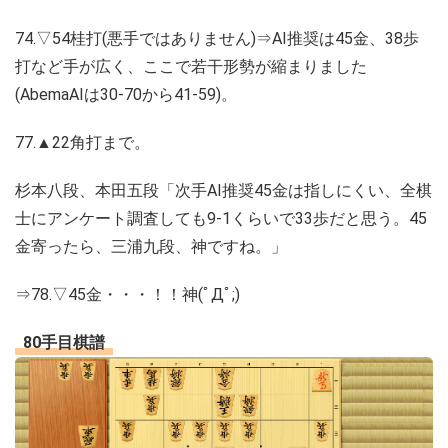
74.▽54桂打(悪手ではありません)⇒AI推奨は45金、38歩
打など手が広く、ここで若干形勢が縮まりました
(AbemaAIは30-70から41-59)。
77.▲22角打まで。
杉本八段、本田五段「次手AI推奨45金は指しにくい、全棋
士にアンケート調査しても9-1くらいで33歩だと思う。45
金寄ったら、三浦九段、神ですね。」
⇒78.▽45金・・・！！神(ﾟДﾟ;)
80手目棋譜