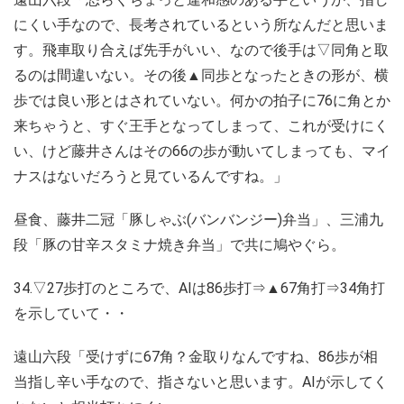
にくい手なので、長考されているという所なんだと思いま
す。飛車取り合えば先手がいい、なので後手は▽同角と取
るのは間違いない。その後▲同歩となったときの形が、横
歩では良い形とはされていない。何かの拍子に76に角とか
来ちゃうと、すぐ王手となってしまって、これが受けにく
い、けど藤井さんはその66の歩が動いてしまっても、マイ
ナスはないだろうと見ているんですね。」
昼食、藤井二冠「豚しゃぶ(バンバンジー)弁当」、三浦九
段「豚の甘辛スタミナ焼き弁当」で共に鳩やぐら。
34.▽27歩打のところで、AIは86歩打⇒▲67角打⇒34角打
を示していて・・
遠山六段「受けずに67角？金取りなんですね、86歩が相
当指し辛い手なので、指さないと思います。AIが示してく