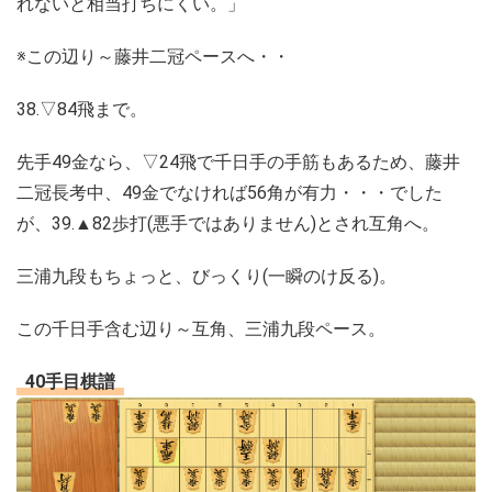
れないと相当打ちにくい。」
※この辺り～藤井二冠ペースへ・・
38.▽84飛まで。
先手49金なら、▽24飛で千日手の手筋もあるため、藤井
二冠長考中、49金でなければ56角が有力・・・でした
が、39.▲82歩打(悪手ではありません)とされ互角へ。
三浦九段もちょっと、びっくり(一瞬のけ反る)。
この千日手含む辺り～互角、三浦九段ペース。
40手目棋譜