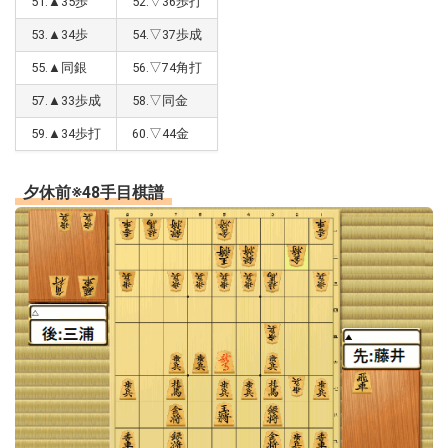
51.▲35歩
52.▽36歩打
53.▲34歩
54.▽37歩成
55.▲同銀
56.▽74角打
57.▲33歩成
58.▽同金
59.▲34歩打
60.▽44金
夕休前※48手目棋譜