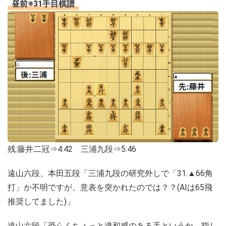
昼前※31手目棋譜
残:藤井二冠⇒4:42 三浦九段⇒5:46
遠山六段、本田五段「三浦九段の研究外しで「31.▲66角
打」か不明ですが、意表を突かれたのでは？？(AIは65飛
推奨してました)」
遠山六段「恐らくちょっと違和感のある手というか、指し