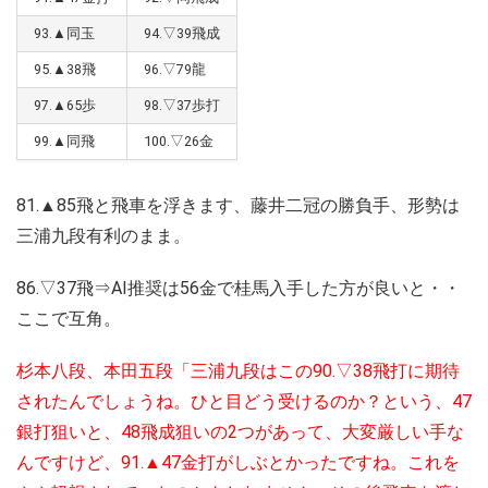
93.▲同玉
94.▽39飛成
95.▲38飛
96.▽79龍
97.▲65歩
98.▽37歩打
99.▲同飛
100.▽26金
81.▲85飛と飛車を浮きます、藤井二冠の勝負手、形勢は
三浦九段有利のまま。
86.▽37飛⇒AI推奨は56金で桂馬入手した方が良いと・・
ここで互角。
杉本八段、本田五段「三浦九段はこの90.▽38飛打に期待
されたんでしょうね。ひと目どう受けるのか？という、47
銀打狙いと、48飛成狙いの2つがあって、大変厳しい手な
んですけど、91.▲47金打がしぶとかったですね。これを