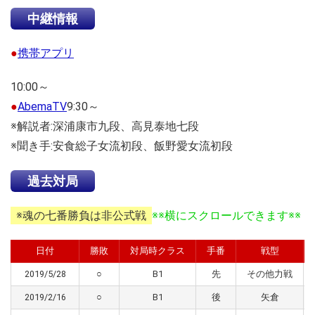
中継情報
●
携帯アプリ
10:00～
●
AbemaTV
9:30～
※解説者:深浦康市九段、高見泰地七段
※聞き手:安食総子女流初段、飯野愛女流初段
過去対局
※魂の七番勝負は非公式戦
※※横にスクロールできます※※
日付
勝敗
対局時クラス
手番
戦型
2019/5/28
○
B1
先
その他力戦
2019/2/16
○
B1
後
矢倉