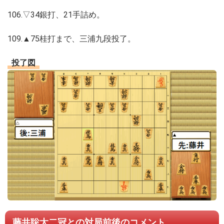
106.▽34銀打、21手詰め。
109.▲75桂打まで、三浦九段投了。
投了図
藤井聡太二冠との対局前後のコメント