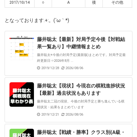
2017/10/14
○
A
後
その他
となっております.+:。(´ω｀*)
藤井聡太【最新】対局予定今後【対戦結
果一覧あり】中継情報まとめ
藤井聡太※今後の対局予定(最新版)まとめです。対局予定最
終更新日⇒2026年8月 ...
2019/12/28
2026/08/06
藤井聡太【現状】今現在の棋戦進捗状況
【最新】過去状況もあります
藤井聡太二冠の現状、今後の対局予定と勝ち進んでいる棋
戦状況・結果をまとめています
2019/12/21
2026/08/06
藤井聡太【戦績・勝率】クラス別(A級・