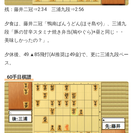
残：藤井二冠⇒2:34 三浦九段⇒2:56
夕食は、藤井二冠「鴨南ばんうどん(ほそ島や)」、三浦九
段「豚の甘辛スタミナ焼き弁当(鳩やぐら)※昼と同じ・・
美味しかったの？」。
夕休後、49.▲85飛打(AI推奨は49金)で、更に三浦九段ペー
ス。
60手目棋譜