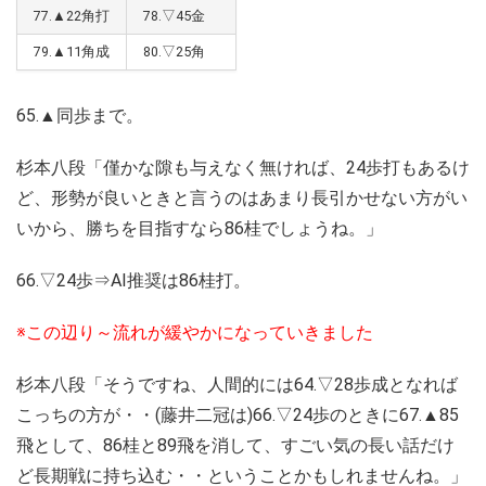
77.▲22角打
78.▽45金
79.▲11角成
80.▽25角
65.▲同歩まで。
杉本八段「僅かな隙も与えなく無ければ、24歩打もあるけ
ど、形勢が良いときと言うのはあまり長引かせない方がい
いから、勝ちを目指すなら86桂でしょうね。」
66.▽24歩⇒AI推奨は86桂打。
※この辺り～流れが緩やかになっていきました
杉本八段「そうですね、人間的には64.▽28歩成となれば
こっちの方が・・(藤井二冠は)66.▽24歩のときに67.▲85
飛として、86桂と89飛を消して、すごい気の長い話だけ
ど長期戦に持ち込む・・ということかもしれませんね。」