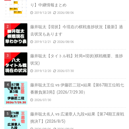
り】中継情報まとめ
2019/12/28
2026/08/06
藤井聡太【現状】今現在の棋戦進捗状況【最新】過
去状況もあります
2019/12/21
2026/08/06
藤井聡太【タイトル戦】対局※現状(棋戦概要、進捗
状況)
2019/12/20
2026/07/30
藤井聡太王位 vs 伊藤匠二冠※結果【第67期王位戦七
番勝負第3局】(2026/7/29.30）
2026/07/30
藤井聡太名人 vs 広瀬章人九段※結果【第74期王座戦
挑決T】(2026/8/5)