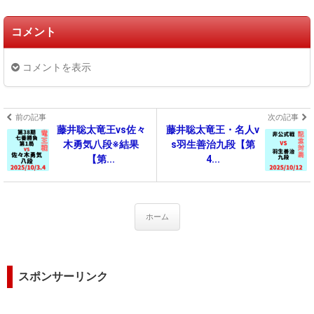
コメント
コメントを表示
前の記事
次の記事
藤井聡太竜王vs佐々
藤井聡太竜王・名人v
木勇気八段※結果
s羽生善治九段【第
【第...
4...
ホーム
スポンサーリンク