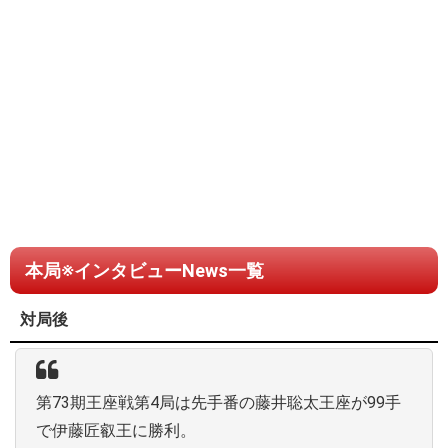
本局※インタビューNews一覧
対局後
第73期王座戦第4局は先手番の藤井聡太王座が99手
で伊藤匠叡王に勝利。