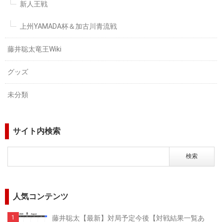
新人王戦
上州YAMADA杯＆加古川青流戦
藤井聡太竜王Wiki
グッズ
未分類
サイト内検索
人気コンテンツ
藤井聡太【最新】対局予定今後【対戦結果一覧あ