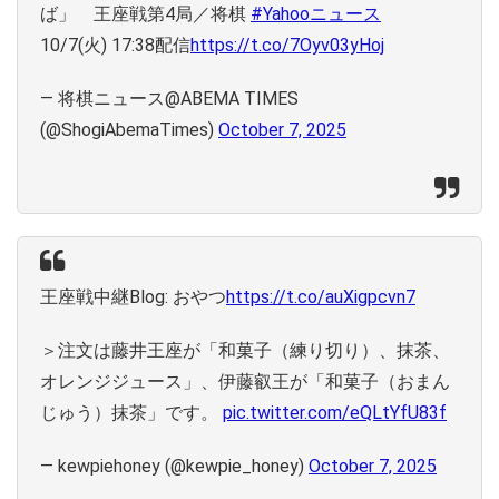
ば」 王座戦第4局／将棋
#Yahooニュース
10/7(火) 17:38配信
https://t.co/7Oyv03yHoj
— 将棋ニュース@ABEMA TIMES
(@ShogiAbemaTimes)
October 7, 2025
王座戦中継Blog: おやつ
https://t.co/auXigpcvn7
＞注文は藤井王座が「和菓子（練り切り）、抹茶、
オレンジジュース」、伊藤叡王が「和菓子（おまん
じゅう）抹茶」です。
pic.twitter.com/eQLtYfU83f
— kewpiehoney (@kewpie_honey)
October 7, 2025