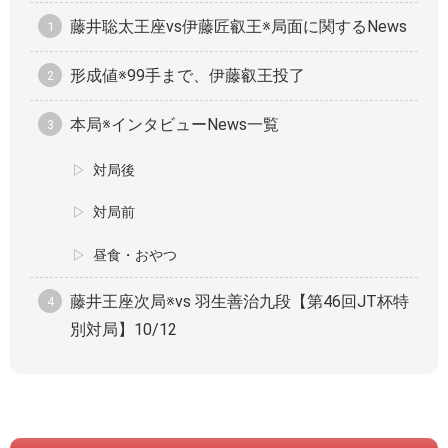
藤井聡太王座vs伊藤匠叡王※局面に関するNews
形成値※99手まで、伊藤叡王投了
本局※インタビューNews一覧
対局後
対局前
昼食・おやつ
藤井王座次局※vs 羽生善治九段【第46回JT杯特
別対局】10/12