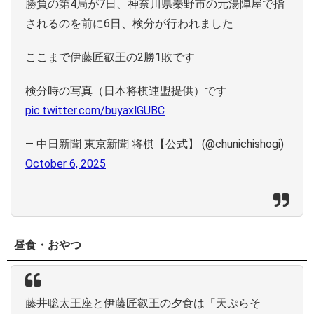
勝負の第4局が7日、神奈川県秦野市の元湯陣屋で指
されるのを前に6日、検分が行われました
ここまで伊藤匠叡王の2勝1敗です
検分時の写真（日本将棋連盟提供）です
pic.twitter.com/buyaxlGUBC
— 中日新聞 東京新聞 将棋【公式】 (@chunichishogi)
October 6, 2025
昼食・おやつ
藤井聡太王座と伊藤匠叡王の夕食は「天ぷらそ