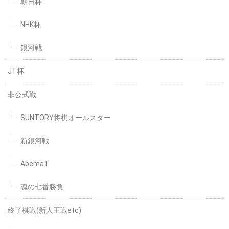
朝日杯
NHK杯
銀河戦
JT杯
非公式戦
SUNTORY将棋オールスター
新銀河戦
AbemaT
魂の七番勝負
終了棋戦(新人王戦etc)