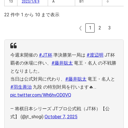
13
2023/1/8.9
A
B1
○
22 件中 1 から 10 まで表示
❮
1
2
3
今週末開催の
#JT杯
準決勝第一局は
#渡辺明
JT杯
覇者の休場に伴い、
#藤井聡太
竜王・名人 の不戦勝
となりました。
当日は公式対局に代わり、
#藤井聡太
竜王・名人と
#羽生善治
九段 の特別対局を行います🔥…
pic.twitter.com/Wh6hvOD0VQ
— 将棋日本シリーズ JTプロ公式戦（JT杯）【公
式】 (@jt_shogi)
October 7, 2025