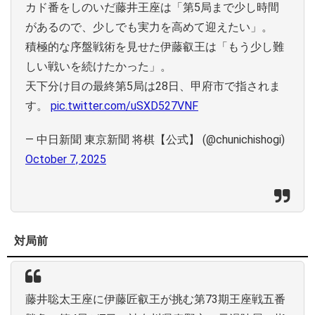
カド番をしのいだ藤井王座は「第5局まで少し時間
があるので、少しでも実力を高めて迎えたい」。
積極的な序盤戦術を見せた伊藤叡王は「もう少し難
しい戦いを続けたかった」。
天下分け目の最終第5局は28日、甲府市で指されま
す。
pic.twitter.com/uSXD527VNF
— 中日新聞 東京新聞 将棋【公式】 (@chunichishogi)
October 7, 2025
対局前
藤井聡太王座に伊藤匠叡王が挑む第73期王座戦五番