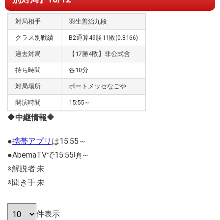
対局相手
羽生善治九段
クラス別戦績
B2通算49勝11敗(0.8166)
過去対局
【17勝4敗】非公式含
持ち時間
各10分
対局場所
ポートメッセなごや
開演時間
15:55～
🔶中継情報🔶
●
携帯アプリ
は15:55～
●AbemaTVで15:55頃～
※解説者:未
※聞き手:未
件表示