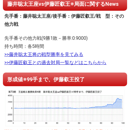
藤井聡太王座vs伊藤匠叡王※局面に関するNews
先手番：藤井聡太王座/後手番：伊藤匠叡王/戦 型：その
他力戦
先手番その他力戦(9勝1敗－勝率:0.9000)
持ち時間：各5時間
>>藤井聡太王将の戦型勝率を見てみる
>>伊藤匠叡王との過去対局一覧などはこちらから
形成値※99手まで、伊藤叡王投了