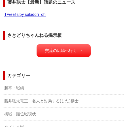
藤井聡太【最新】話題のニュース
Tweets by sakidori_ch
さきどりちゃんねる掲示板
交流の広場へ行く
カテゴリー
勝率・戦績
藤井聡太竜王・名人と対局する(した)棋士
棋戦・順位戦現状
タイトル戦