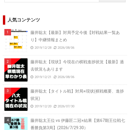
人気コンテンツ
藤井聡太【最新】対局予定今後【対戦結果一覧あ
り】中継情報まとめ
2019/12/28
2026/08/06
藤井聡太【現状】今現在の棋戦進捗状況【最新】過
去状況もあります
2019/12/21
2026/08/06
藤井聡太【タイトル戦】対局※現状(棋戦概要、進捗
状況)
2019/12/20
2026/07/30
藤井聡太王位 vs 伊藤匠二冠※結果【第67期王位戦七
番勝負第3局】(2026/7/29.30）