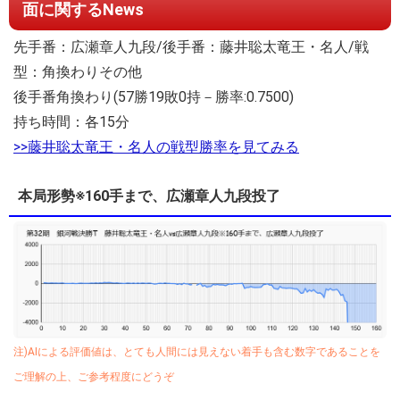
面に関するNews
先手番：広瀬章人九段/後手番：藤井聡太竜王・名人/戦
型：角換わりその他
後手番角換わり(57勝19敗0持－勝率:0.7500)
持ち時間：各15分
>>藤井聡太竜王・名人の戦型勝率を見てみる
本局形勢※160手まで、広瀬章人九段投了
注)AIによる評価値は、とても人間には見えない着手も含む数字であることを
ご理解の上、ご参考程度にどうぞ