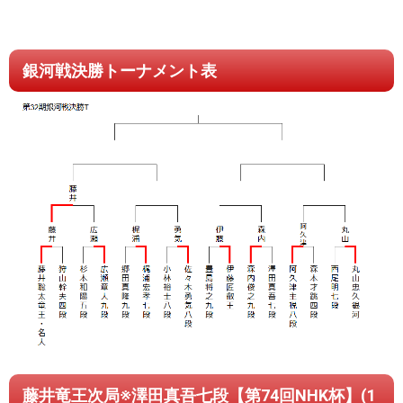
銀河戦決勝トーナメント表
藤井竜王次局※澤田真吾七段【第74回NHK杯】(1