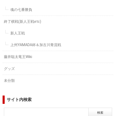
魂の七番勝負
終了棋戦(新人王戦etc)
新人王戦
上州YAMADA杯＆加古川青流戦
藤井聡太竜王Wiki
グッズ
未分類
サイト内検索