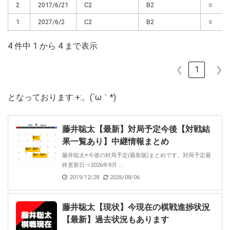
2
2017/6/21
C2
B2
○
1
2027/6/2
C2
B2
○
4 件中 1 から 4 まで表示
❮
1
❯
となっております.+:。(´ω｀*)
藤井聡太【最新】対局予定今後【対戦結
果一覧あり】中継情報まとめ
藤井聡太※今後の対局予定(最新版)まとめです。対局予定最
終更新日⇒2026年8月 ...
2019/12/28
2026/08/06
藤井聡太【現状】今現在の棋戦進捗状況
【最新】過去状況もあります