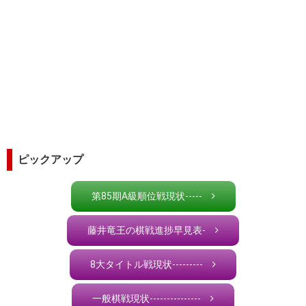
ピックアップ
第85期A級順位戦現状-----
藤井竜王の棋戦進捗早見表-
8大タイトル戦現状---------
一般棋戦現状---------------