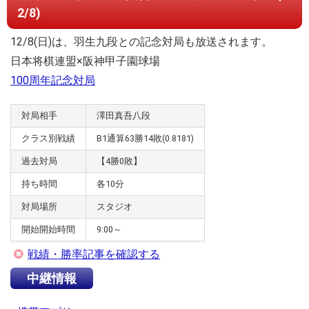
2/8)
12/8(日)は、羽生九段との記念対局も放送されます。
日本将棋連盟×阪神甲子園球場
100周年記念対局
対局相手
澤田真吾八段
クラス別戦績
B1通算63勝14敗(0.8181)
過去対局
【4勝0敗】
持ち時間
各10分
対局場所
スタジオ​
開始開始時間
9:00～
戦績・勝率記事を確認する
中継情報