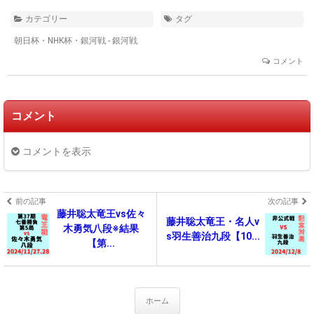
カテゴリー
タグ
朝日杯・NHK杯・銀河戦 - 銀河戦
コメント
コメント
コメントを表示
前の記事
次の記事
藤井聡太竜王vs佐々
藤井聡太竜王・名人v
木勇気八段※結果
s羽生善治九段【10...
【第...
ホーム