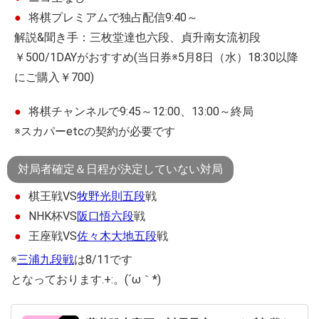
将棋プレミアムで独占配信9:40～
解説&聞き手：三枚堂達也六段、貞升南女流初段
￥500/1DAYがおすすめ(当日券※5月8日（水）18:30以降
にご購入￥700)
将棋チャンネルで9:45～12:00、13:00～終局
※スカパーetcの契約が必要です
対局者確定＆日程が決定していない対局
棋王戦VS
牧野光則五段
戦
NHK杯VS
阪口悟六段
戦
王座戦VS
佐々木大地五段
戦
※
三浦九段戦
は8/11です
となっております.+:。(´ω｀*)