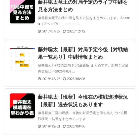
藤井聡太竜王の対局予定のライブ中継を
見る方法まとめ
藤井聡太竜王の生中継を見る方法をまとめています。Abem
a（アベマTV）、ニコニ ...
2017/07/27
2023/12/12
藤井聡太【最新】対局予定今後【対戦結
果一覧あり】中継情報まとめ
藤井聡太※今後の対局予定(最新版)まとめです。対局予定最
終更新日⇒2026年8月 ...
2019/12/28
2026/08/06
藤井聡太【現状】今現在の棋戦進捗状況
【最新】過去状況もあります
藤井聡太二冠の現状、今後の対局予定と勝ち進んでいる棋
戦状況・結果をまとめています
2019/12/21
2026/08/06