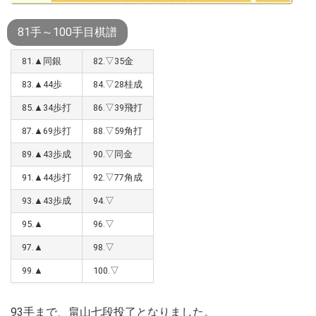
81手～100手目棋譜
81.▲同銀
82.▽35金
83.▲44歩
84.▽28桂成
85.▲34歩打
86.▽39飛打
87.▲69歩打
88.▽59角打
89.▲43歩成
90.▽同金
91.▲44歩打
92.▽77角成
93.▲43歩成
94.▽
95.▲
96.▽
97.▲
98.▽
99.▲
100.▽
93手まで、畠山七段投了となりました。