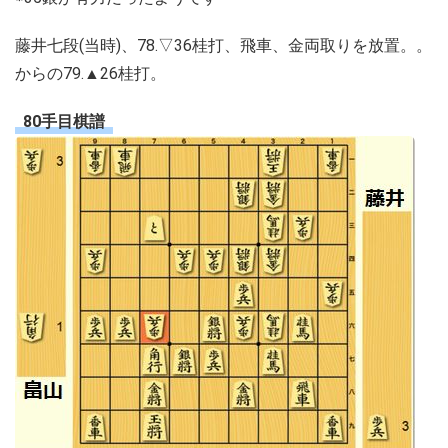
藤井七段(当時)、78.▽36桂打、飛車、金両取りを放置。。
からの79.▲26桂打。
80手目棋譜