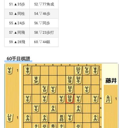
51.▲35歩
52.▽77角成
53.▲同桂
54.▽46歩
55.▲24歩
56.▽同歩
57.▲同飛
58.▽23歩打
59.▲28飛
60.▽44銀
60手目棋譜