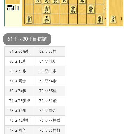
61手～80手目棋譜
61.▲66角打
62.▽33桂
63.▲15歩
64.▽同歩
65.▲75歩
66.▽86歩
67.▲同歩
68.▽64歩
69.▲74歩
70.▽65桂
71.▲73歩成
72.▽81飛
73.▲34歩
74.▽同金
75.▲45歩打
76.▽77桂成
77.▲同角
78.▽36桂打