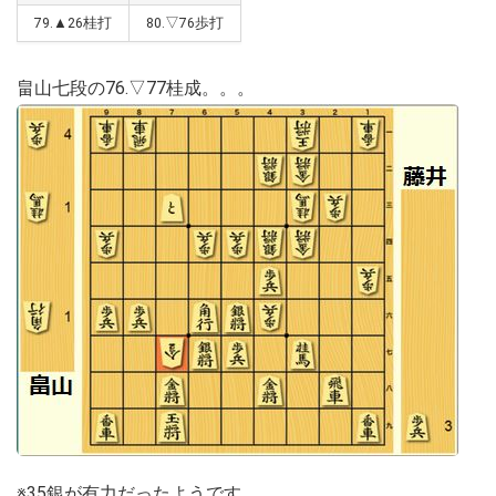
79.▲26桂打
80.▽76歩打
畠山七段の76.▽77桂成。。。
※35銀が有力だったようです