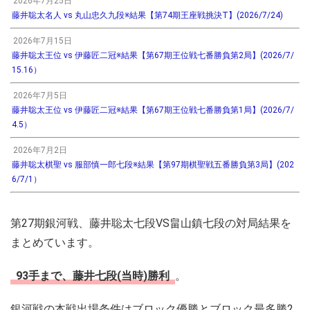
2026年7月25日
藤井聡太名人 vs 丸山忠久九段※結果【第74期王座戦挑決T】(2026/7/24)
2026年7月15日
藤井聡太王位 vs 伊藤匠二冠※結果【第67期王位戦七番勝負第2局】(2026/7/
15.16）
2026年7月5日
藤井聡太王位 vs 伊藤匠二冠※結果【第67期王位戦七番勝負第1局】(2026/7/
4.5）
2026年7月2日
藤井聡太棋聖 vs 服部慎一郎七段※結果【第97期棋聖戦五番勝負第3局】(202
6/7/1）
第27期銀河戦、藤井聡太七段VS畠山鎮七段の対局結果を
まとめています。
93手まで、藤井七段(当時)勝利
。
銀河戦の本戦出場条件はブロック優勝とブロック最多勝2