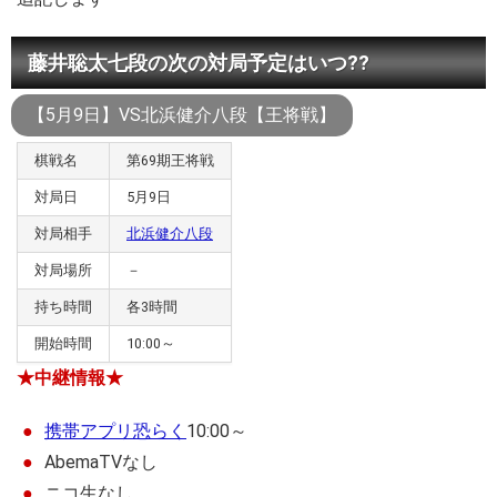
藤井聡太七段の次の対局予定はいつ??
【5月9日】VS北浜健介八段【王将戦】
棋戦名
第69期王将戦
対局日
5月9日
対局相手
北浜健介八段
対局場所
－
持ち時間
各3時間
開始時間
10:00～
★中継情報★
携帯アプリ恐らく
10:00～
AbemaTVなし
ニコ生なし