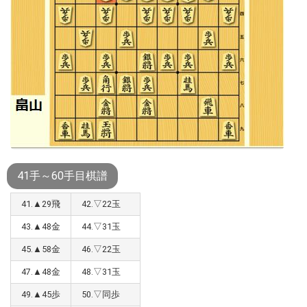
41手～60手目棋譜
41.▲29飛
42.▽22玉
43.▲48金
44.▽31玉
45.▲58金
46.▽22玉
47.▲48金
48.▽31玉
49.▲45歩
50.▽同歩