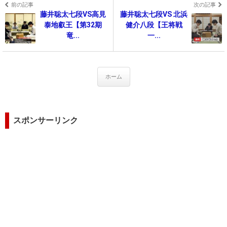
前の記事
次の記事
藤井聡太七段VS高見
藤井聡太七段VS 北浜
泰地叡王【第32期
健介八段【王将戦
竜...
一...
ホーム
スポンサーリンク