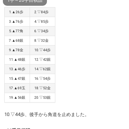
1手～20手目棋譜
1.▲26歩
2.▽84歩
3.▲76歩
4.▽85歩
5.▲77角
6.▽34歩
7.▲68銀
8.▽32金
9.▲78金
10.▽44歩
11.▲48銀
12.▽42銀
13.▲46歩
14.▽62銀
15.▲47銀
16.▽54歩
17.▲69玉
18.▽52金
19.▲56銀
20.▽53銀
10.▽44歩、後手から角道を止めました。