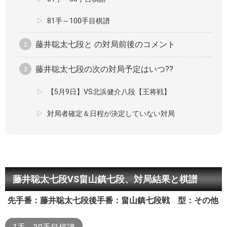
81手～100手目棋譜
藤井聡太七段と の対局前後のコメント
藤井聡太七段の次の対局予定はいつ??
【5月9日】VS北浜健介八段【王将戦】
対局者確定＆日程が決定していない対局
藤井聡太七段VS畠山鎮七段、対局結果と棋譜
先手番：藤井聡太七段
後手番：畠山鎮七段
戦 型：その他