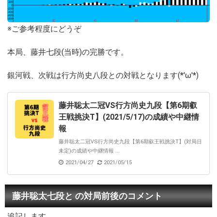
※ご参考程度にどうぞ
本局、藤井七段(当時)の完勝です。
銀河戦、次戦は行方尚史八段との対戦となります(*'ω'*)
藤井聡太二冠VS行方尚史九段【第6期叡
王戦挑決T】(2021/5/17)の成績や中継情
報
藤井聡太二冠VS行方尚史九段【第6期叡王戦挑決T】(対局日
未定)の成績や中継情報 ...
2021/04/27
2021/05/15
藤井聡太七段と の対局前後のコメント
追記します