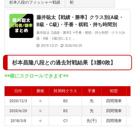
杉本八段のフィッシャー戦績
初
藤井聡太【戦績・勝率】クラス別(A級・
B級・C級)・手番・棋戦・持ち時間別
藤井聡太【成績・勝率】※手番・棋戦・持ち時間・クラス(A
級・B級・C級)別にまと ...
2019/12/21
2026/05/25
杉本昌隆八段との過去対戦結果【3勝0敗】
※※横にスクロールできます※※
日付
勝敗
対局時クラス
手番
戦型
2020/12/3
○
B2
先
四間飛車
7
2020/6/20
○
B2
先
四間飛車
9
2018/3/8
○
C1
先(千)
四間飛車
1