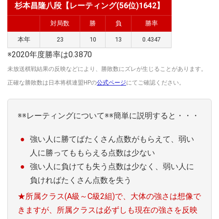
杉本昌隆八段【レーティング(56位)1642】
対局数
勝
負
勝率
本年
23
10
13
0.4347
※2020年度勝率は0.3870
未放送棋戦結果の反映などにより、勝敗数にズレが生じることがあります。
正確な勝敗数は日本将棋連盟HPの
公式ページ
にてご確認ください。
※※レーティングについて※※簡単に説明すると・・・
強い人に勝てばたくさん点数がもらえて、弱い
人に勝ってももらえる点数は少ない
強い人に負けても失う点数は少なく、弱い人に
負ければたくさん点数を失う
★所属クラス(A級～C級2組)で、大体の強さは想像で
きますが、所属クラスは必ずしも現在の強さを反映