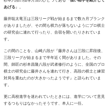
杉本八段の指導方法のひとつである『
強い相手を紹介して
あげる
』。
藤井聡太竜王は三段リーグ戦が始まるまで数カ月ブランク
がありましたが、その間も棋力が落ちないようにプロ棋士
の研究会に連れて行ったり、合宿を開いたりされていま
す。
この間のことを、山崎八段が『藤井さんは三段に昇段後、
三段リーグが始まるまで半年近く間がありました。その
間、師匠の杉本昌隆八段が武者修行のように、全国のプロ
棋士の研究会に藤井さんを連れて行き、高段の棋士と練習
対局を重ねたのが大きかったようです』と語られていま
す。
更に高校進学を迷われていたときには、進学について意見
するつもりはなかったそうです、本人に一任。