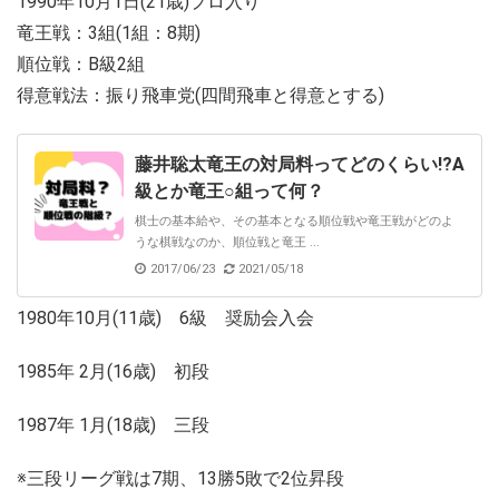
1990年10月1日(21歳)プロ入り
竜王戦：3組(1組：8期)
順位戦：B級2組
得意戦法：振り飛車党(四間飛車と得意とする)
藤井聡太竜王の対局料ってどのくらい!?A
級とか竜王○組って何？
棋士の基本給や、その基本となる順位戦や竜王戦がどのよ
うな棋戦なのか、順位戦と竜王 ...
2017/06/23
2021/05/18
1980年10月(11歳) 6級 奨励会入会
1985年 2月(16歳) 初段
1987年 1月(18歳) 三段
※三段リーグ戦は7期、13勝5敗で2位昇段