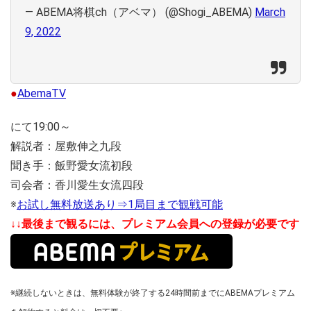
— ABEMA将棋ch（アベマ） (@Shogi_ABEMA)
March
9, 2022
●
AbemaTV
にて19:00～
解説者：屋敷伸之九段
聞き手：飯野愛女流初段
司会者：香川愛生女流四段
※
お試し無料放送あり⇒1局目まで観戦可能
↓↓最後まで観るには、プレミアム会員への登録が必要です
※継続しないときは、無料体験が終了する24時間前までにABEMAプレミアム