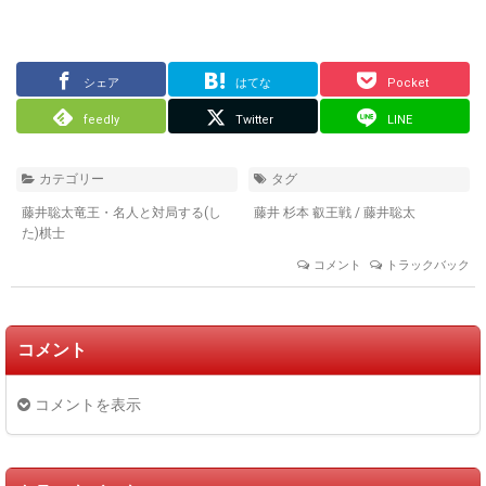
シェア
はてな
Pocket
feedly
Twitter
LINE
カテゴリー
タグ
藤井聡太竜王・名人と対局する(し
藤井 杉本 叡王戦
/
藤井聡太
た)棋士
コメント
トラックバック
コメント
コメントを表示