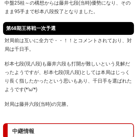
中盤25桂～の構想からは藤井七段(当時)優勢になり、その
まま95手まで杉本八段投了となりました。
第68期王将戦一次予選
対局前は互いに全力で・・！！とコメントされており、対
局は千日手。
杉本七段(現八段)も藤井六段も打開が難しいという見解だ
ったようですが、杉本七段(現八段)としては本局はじっく
り長く指したかったという思いもあり、千日手を選ばれた
ようです(*'ω'*)
対局は藤井六段(当時)の完勝。
中継情報