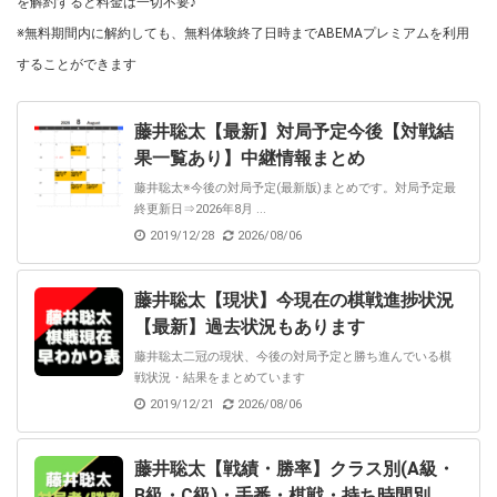
を解約すると料金は一切不要♪
※無料期間内に解約しても、無料体験終了日時までABEMAプレミアムを利用
することができます
藤井聡太【最新】対局予定今後【対戦結
果一覧あり】中継情報まとめ
藤井聡太※今後の対局予定(最新版)まとめです。対局予定最
終更新日⇒2026年8月 ...
2019/12/28
2026/08/06
藤井聡太【現状】今現在の棋戦進捗状況
【最新】過去状況もあります
藤井聡太二冠の現状、今後の対局予定と勝ち進んでいる棋
戦状況・結果をまとめています
2019/12/21
2026/08/06
藤井聡太【戦績・勝率】クラス別(A級・
B級・C級)・手番・棋戦・持ち時間別