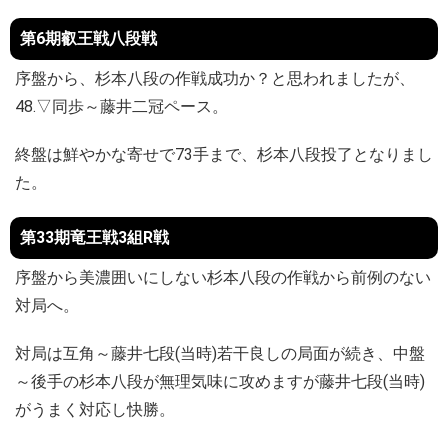
第6期叡王戦八段戦
序盤から、杉本八段の作戦成功か？と思われましたが、
48.▽同歩～藤井二冠ペース。
終盤は鮮やかな寄せで73手まで、杉本八段投了となりまし
た。
第33期竜王戦3組R戦
序盤から美濃囲いにしない杉本八段の作戦から前例のない
対局へ。
対局は互角～藤井七段(当時)若干良しの局面が続き、中盤
～後手の杉本八段が無理気味に攻めますが藤井七段(当時)
がうまく対応し快勝。