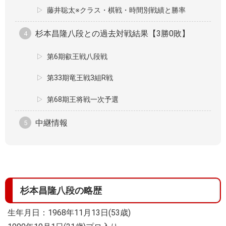
藤井聡太※クラス・棋戦・時間別戦績と勝率
杉本昌隆八段との過去対戦結果【3勝0敗】
第6期叡王戦八段戦
第33期竜王戦3組R戦
第68期王将戦一次予選
中継情報
杉本昌隆八段の略歴
生年月日：1968年11月13日(53歳)