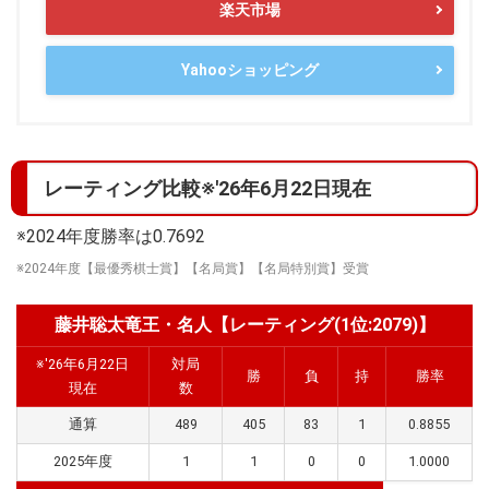
楽天市場
Yahooショッピング
レーティング比較※'26年6月22日現在
※2024年度勝率は0.7692
※2024年度【最優秀棋士賞】【名局賞】【名局特別賞】受賞
藤井聡太竜王・名人【レーティング(1位:2079)】
※'26年6月22日
対局
勝
負
持
勝率
現在
数
通算
489
405
83
1
0.8855
2025年度
1
1
0
0
1.0000