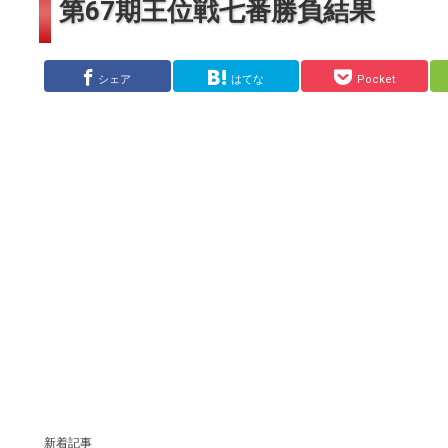
第67期王位戦七番勝負結果
シェア
はてな
Pocket
新着記事