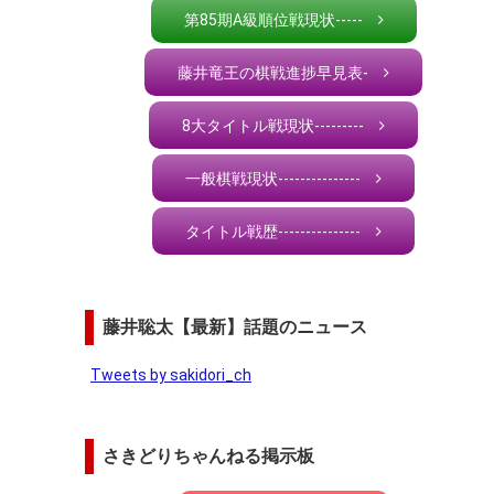
第85期A級順位戦現状-----
藤井竜王の棋戦進捗早見表-
8大タイトル戦現状---------
一般棋戦現状---------------
タイトル戦歴---------------
藤井聡太【最新】話題のニュース
Tweets by sakidori_ch
さきどりちゃんねる掲示板