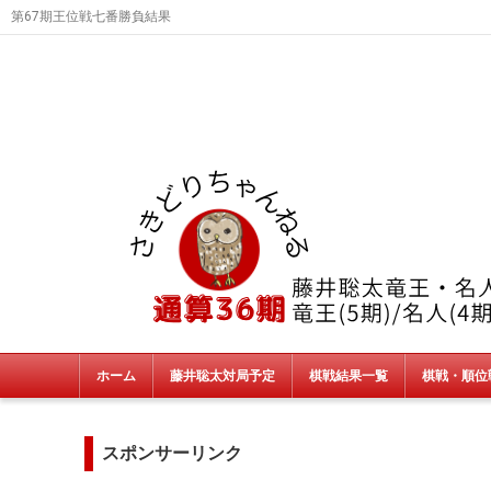
第67期王位戦七番勝負結果
ホーム
藤井聡太対局予定
棋戦結果一覧
棋戦・順位
タイトル戦
朝日杯・NHK杯・銀河戦
JT杯
非公式戦
終了棋戦(新人王戦etc)
スポンサーリンク