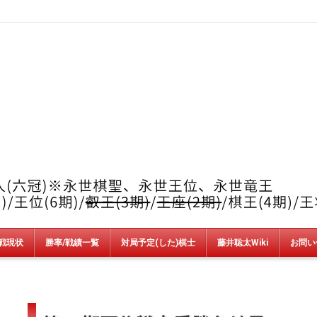
戦現状
勝率/戦績一覧
対局予定(した)棋士
藤井聡太Wiki
お問い
竜王戦
順位戦
王位戦
叡王戦
王座戦
棋王戦
棋聖戦
王将戦
朝日杯
NHK杯
銀河戦
AbemaT
魂の七番勝負
新人王戦
上州YAMADA杯＆加古川青流戦