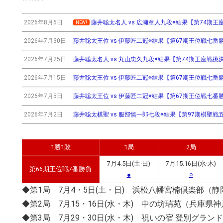
2026年8月6日
藤井聡太名人 vs 広瀬章人九段※結果【第74期王座戦挑
NEW!
2026年7月30日
藤井聡太王位 vs 伊藤匠二冠※結果【第67期王位戦七番勝負第3
2026年7月25日
藤井聡太名人 vs 丸山忠久九段※結果【第74期王座戦挑決T】(
2026年7月15日
藤井聡太王位 vs 伊藤匠二冠※結果【第67期王位戦七番勝負第2
2026年7月5日
藤井聡太王位 vs 伊藤匠二冠※結果【第67期王位戦七番勝負第
2026年7月2日
藤井聡太棋聖 vs 服部慎一郎七段※結果【第97期棋聖戦五番
1勝1敗
1局
2局
7月4.5日(土·日)
7月15.16日(水·木)
第66期王位戦7番勝負
●
○
◆第1局 7月4・5日(土・日) 浜松八幡宮楠倶楽部（
◆第2局 7月15・16日(水・木) 中の坊瑞苑（兵庫県
◆第3局 7月29・30日(水・木) 祝いの宿 登別グラ