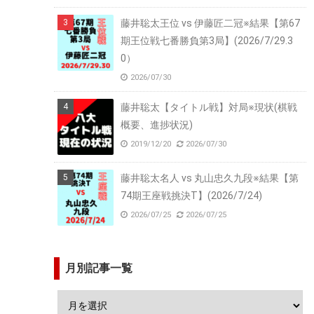
藤井聡太王位 vs 伊藤匠二冠※結果【第67
期王位戦七番勝負第3局】(2026/7/29.3
0）
2026/07/30
藤井聡太【タイトル戦】対局※現状(棋戦
概要、進捗状況)
2019/12/20
2026/07/30
藤井聡太名人 vs 丸山忠久九段※結果【第
74期王座戦挑決T】(2026/7/24)
2026/07/25
2026/07/25
月別記事一覧