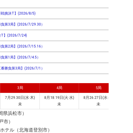
決T】(2026/8/5)
局】(2026/7/29.30）
2026/7/24)
局】(2026/7/15.16）
1局】(2026/7/4.5）
勝負第3局】(2026/7/1）
3局
4局
5局
7月29.30日(水·木)
8月18.19日(火·水)
8月26.27日(水·木)
9月8.
未
未
未
静岡県浜松市）
神戸市）
ンドホテル（北海道登別市）