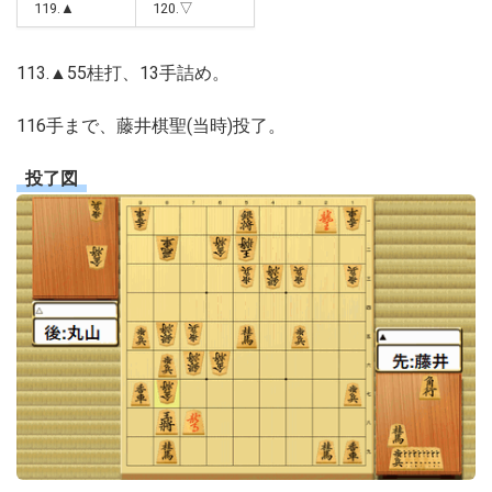
119.▲
120.▽
113.▲55桂打、13手詰め。
116手まで、藤井棋聖(当時)投了。
投了図