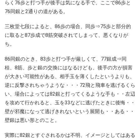
らく76歩と打つ手が後手は気になる手で、ここで86歩と
76同銀と2通りの道がある。
三枚堂七段によると、86歩の場合、同歩⇒75歩と部分的
に取ると87歩成で8筋突破されてしまって、悪くなりが
ち。
86同銀のとき、83歩と打つ手が厳しくて、77銀成⇒同
桂、8筋、歩と銀の交換にはなるけども、後手の方が損害
が大きい可能性がある、相手玉を薄くしたというよりも、
逆に反撃されちゃうような・・・72飛と飛車を逃げるくら
い、場合によっては82銀と打ってくるような手も・・左辺
を攻めて行かれると、玉を33などに逃げたときに後悔・・
壁が邪魔になって逃げきれないという展開も・・ある・・
壁銀は悪い形とのこと。
実際に82銀とすぐされるかは不明、イメージとしてはある