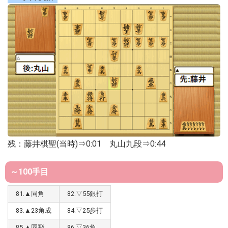
残：藤井棋聖(当時)⇒0:01 丸山九段⇒0:44
～100手目
81.▲同角
82.▽55銀打
83.▲23角成
84.▽25歩打
85.▲同飛
86.▽36角