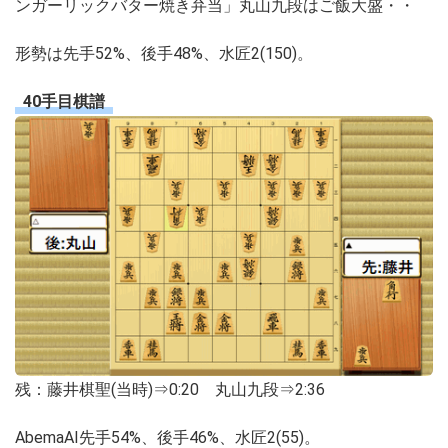
ンガーリックバター焼き弁当」丸山九段はご飯大盛・・
形勢は先手52%、後手48%、水匠2(150)。
40手目棋譜
残：藤井棋聖(当時)⇒0:20 丸山九段⇒2:36
AbemaAI先手54%、後手46%、水匠2(55)。