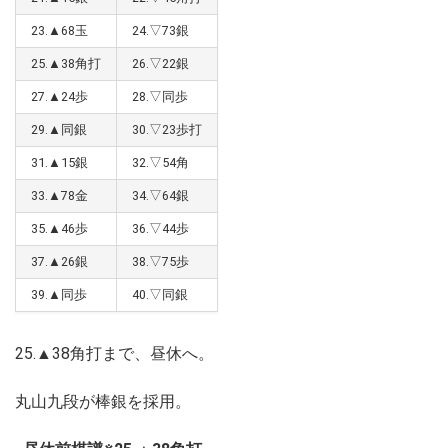
23.▲68玉
24.▽73銀
25.▲38角打
26.▽22銀
27.▲24歩
28.▽同歩
29.▲同銀
30.▽23歩打
31.▲15銀
32.▽54角
33.▲78金
34.▽64銀
35.▲46歩
36.▽44歩
37.▲26銀
38.▽75歩
39.▲同歩
40.▽同銀
25.▲38角打まで、昼休へ。
丸山九段が棒銀を採用。