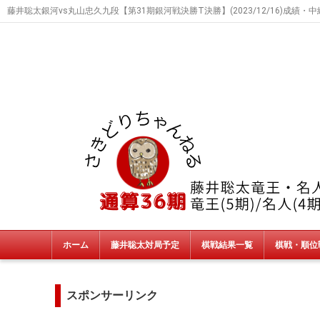
藤井聡太銀河vs丸山忠久九段【第31期銀河戦決勝T決勝】(2023/12/16)成績・
ホーム
藤井聡太対局予定
棋戦結果一覧
棋戦・順位
タイトル戦
朝日杯・NHK杯・銀河戦
JT杯
非公式戦
終了棋戦(新人王戦etc)
スポンサーリンク