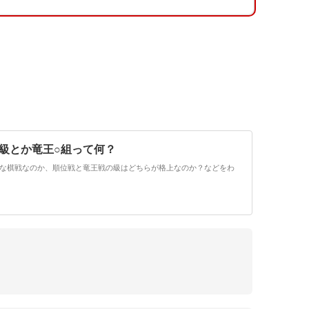
A級とか竜王○組って何？
な棋戦なのか、順位戦と竜王戦の級はどちらが格上なのか？などをわ