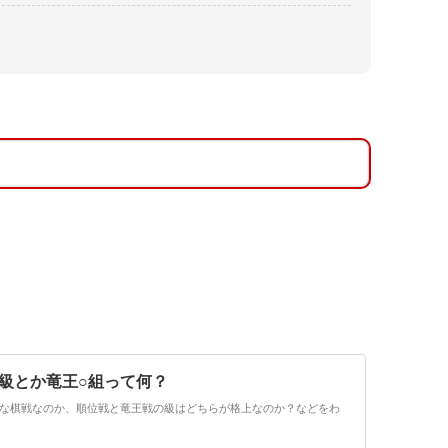
A級とか竜王○組って何？
な棋戦なのか、順位戦と竜王戦の級はどちらが格上なのか？などをわ