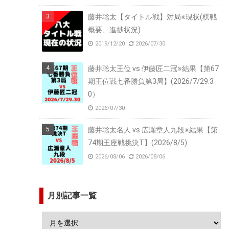
藤井聡太【タイトル戦】対局※現状(棋戦
概要、進捗状況)
2019/12/20
2026/07/30
藤井聡太王位 vs 伊藤匠二冠※結果【第67
期王位戦七番勝負第3局】(2026/7/29.3
0）
2026/07/30
藤井聡太名人 vs 広瀬章人九段※結果【第
74期王座戦挑決T】(2026/8/5)
2026/08/06
2026/08/06
月別記事一覧