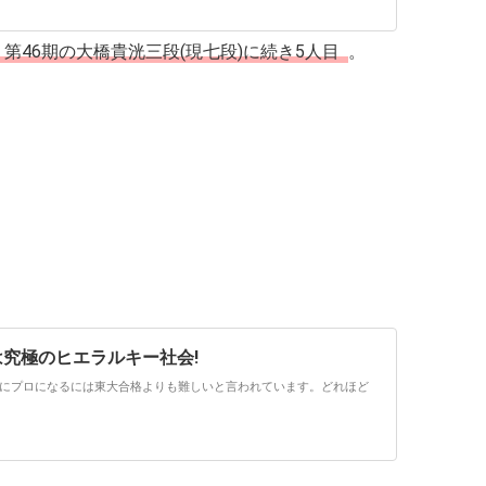
46期の大橋貴洸三段(現七段)に続き5人目
。
は究極のヒエラルキー社会!
にプロになるには東大合格よりも難しいと言われています。どれほど