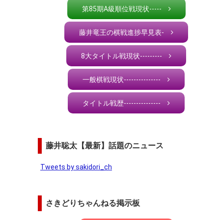
第85期A級順位戦現状-----
藤井竜王の棋戦進捗早見表-
8大タイトル戦現状---------
一般棋戦現状---------------
タイトル戦歴---------------
藤井聡太【最新】話題のニュース
Tweets by sakidori_ch
さきどりちゃんねる掲示板