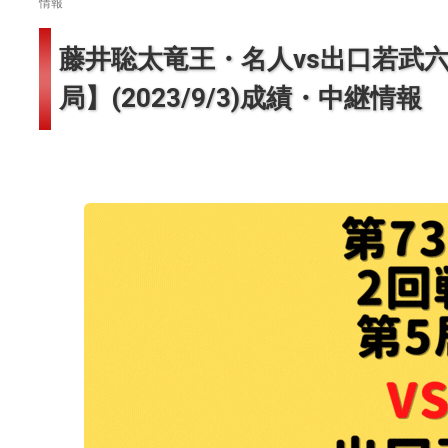
情報
藤井聡太竜王・名人vs出口若武六
局】(2023/9/3)成績・中継情報