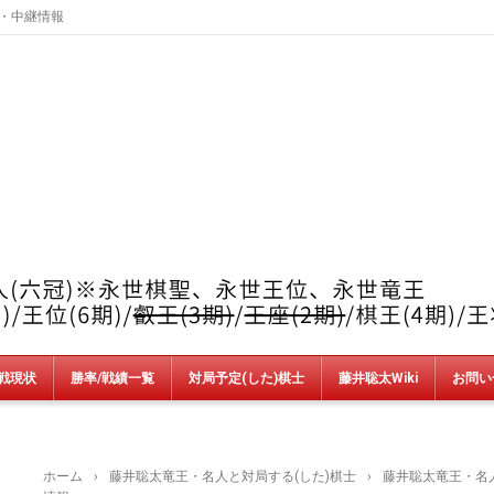
績・中継情報
戦現状
勝率/戦績一覧
対局予定(した)棋士
藤井聡太Wiki
お問い
竜王戦
順位戦
王位戦
叡王戦
王座戦
棋王戦
棋聖戦
王将戦
朝日杯
NHK杯
銀河戦
AbemaT
魂の七番勝負
新人王戦
上州YAMADA杯＆加古川青流戦
ホーム
›
藤井聡太竜王・名人と対局する(した)棋士
›
藤井聡太竜王・名人v