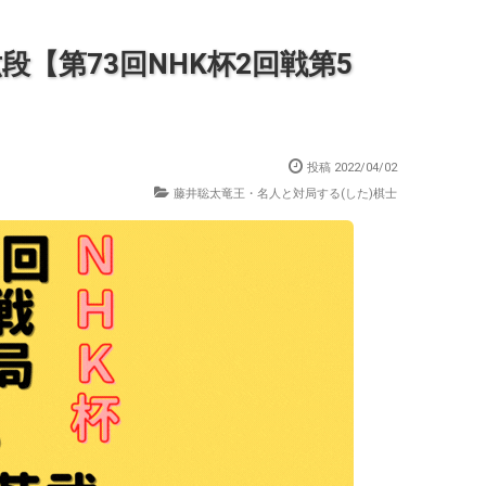
段【第73回NHK杯2回戦第5
投稿
2022/04/02
藤井聡太竜王・名人と対局する(した)棋士