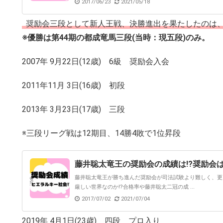
2017/06/23
2021/05/18
奨励会三段として新人王戦、決勝進出を果たしたのは、第
※優勝は第44期の都成竜馬三段(当時：現五段)のみ。
2007年 9月22日(12歳) 6級 奨励会入会
2011年11月 3日(16歳) 初段
2013年 3月23日(17歳) 三段
※三段リーグ戦は12期目、14勝4敗で1位昇段
藤井聡太竜王の奨励会の成績は!?奨励会
藤井聡太竜王が勝ち進んだ奨励会が司法試験より難しく、更
厳しい世界なのか!?合格率や藤井聡太二冠の成 ...
2017/07/02
2021/07/04
2019年 4月1日(23歳) 四段 プロ入り