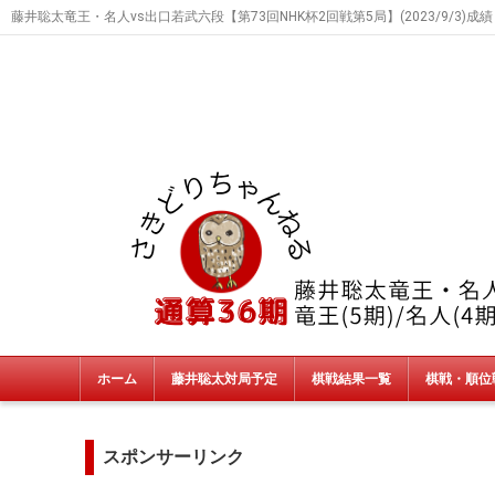
藤井聡太竜王・名人vs出口若武六段【第73回NHK杯2回戦第5局】(2023/9/3)成
ホーム
藤井聡太対局予定
棋戦結果一覧
棋戦・順位
タイトル戦
朝日杯・NHK杯・銀河戦
JT杯
非公式戦
終了棋戦(新人王戦etc)
スポンサーリンク