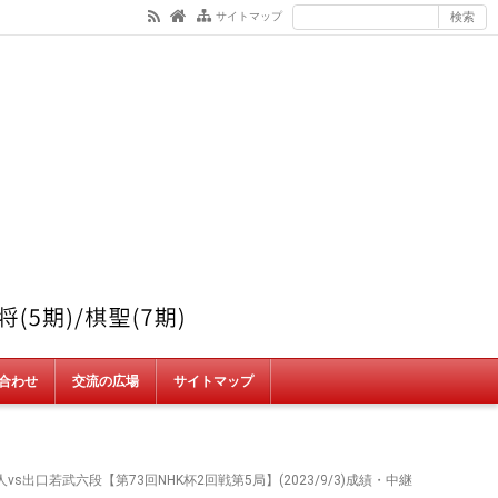
サイトマップ
合わせ
交流の広場
サイトマップ
s出口若武六段【第73回NHK杯2回戦第5局】(2023/9/3)成績・中継