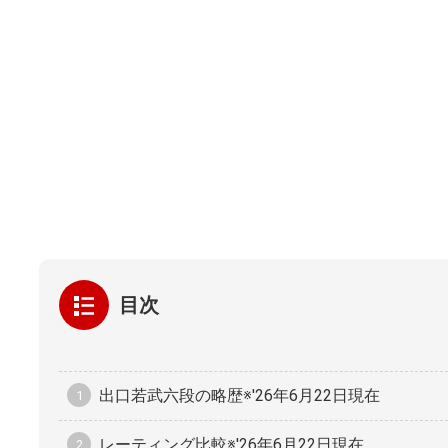
目次
出口若武六段の略歴※'26年6月22日現在
レーティング比較※'26年6月22日現在