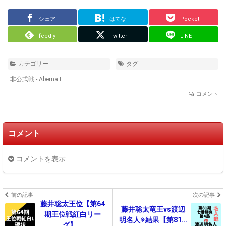
シェア
はてな
Pocket
feedly
Twitter
LINE
カテゴリー
タグ
非公式戦 - AbemaT
コメント
コメント
コメントを表示
前の記事
次の記事
藤井聡太王位【第64
藤井聡太竜王vs渡辺
期王位戦紅白リー
明名人※結果【第81...
グ】...