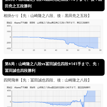
田尭之五段勝利
相掛かり【先：山崎隆之八段、後：黒田尭之五段】
第6局：山崎隆之八段vs冨田誠也四段※141手まで、先：
冨田誠也四段勝利
四間飛車【先：冨田誠也四段、後：山崎隆之八段】