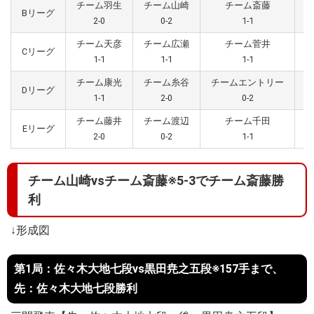
チーム羽生
チーム山崎
チーム斎藤
Bリーグ
2-0
0-2
1-1
チーム天彦
チーム広瀬
チーム菅井
Cリーグ
1-1
1-1
1-1
チーム康光
チーム糸谷
チームエントリー
Dリーグ
1-1
2-0
0-2
チーム藤井
チーム渡辺
チーム千田
Eリーグ
2-0
0-2
1-1
チーム山崎vsチーム斎藤※5-3でチーム斎藤勝
利
↓形成図
第1局：佐々木大地七段vs黒田尭之五段※157手まで、
先：佐々木大地七段勝利