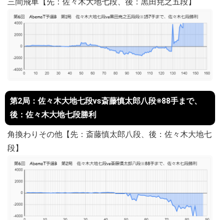
三間飛車【先：佐々木大地七段、後：黒田尭之五段】
第2局：佐々木大地七段vs斎藤慎太郎八段※88手まで、
後：佐々木大地七段勝利
角換わりその他【先：斎藤慎太郎八段、後：佐々木大地七
段】