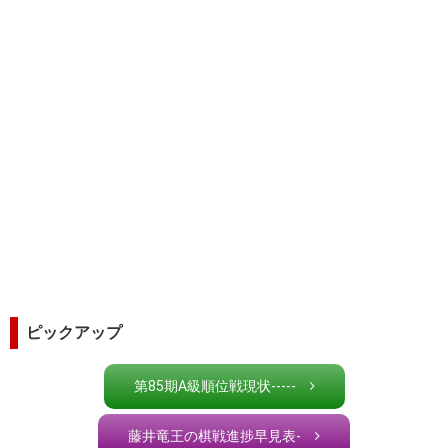
ピックアップ
第85期A級順位戦現状-----
藤井竜王の棋戦進捗早見表-