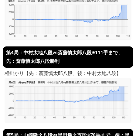
第4局：中村太地八段vs斎藤慎太郎八段※111手まで、
先：斎藤慎太郎八段勝利
相掛かり【先：斎藤慎太郎八段、後：中村太地八段】
第5局：山崎隆之八段vs黒田尭之五段※78手まで、後：黒