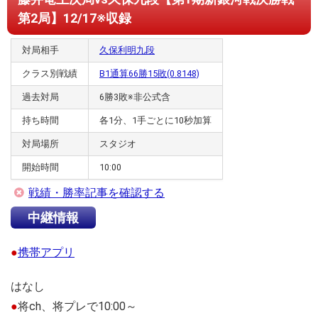
第2局】12/17※収録
対局相手
久保利明九段
クラス別戦績
B1通算66勝15敗(0.8148)
過去対局
6勝3敗※非公式含
持ち時間
各1分、1手ごとに10秒加算
対局場所
スタジオ
開始時間
10:00
戦績・勝率記事を確認する
中継情報
●
携帯アプリ
はなし
●
将ch、将プレで10:00～