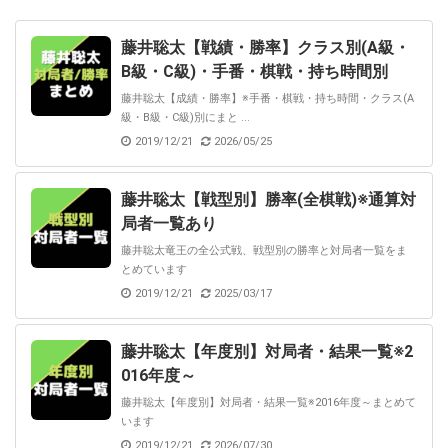
藤井聡太【戦績・勝率】クラス別(A級・
B級・C級)・手番・棋戦・持ち時間別
藤井聡太【成績・勝率】※手番・棋戦・持ち時間・クラス(A
級・B級・C級)別にまと ...
2019/12/21
2026/05/25
藤井聡太【戦型別】勝率(全棋戦)※通算対
局者一覧あり
藤井聡太竜王の全公式戦、戦型別の勝率と対局者一覧をま
とめています
2019/12/21
2025/03/17
藤井聡太【年度別】対局者・結果一覧※2
016年度～
藤井聡太【年度別】対局者・結果一覧※2016年度～まとめて
います
2019/12/21
2026/07/30