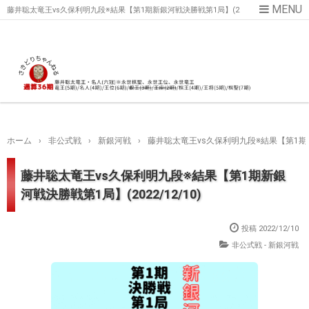
藤井聡太竜王vs久保利明九段※結果【第1期新銀河戦決勝戦第1局】(2
022/12/10)
ホーム
›
非公式戦
›
新銀河戦
›
藤井聡太竜王vs久保利明九段※結果【第1期新銀
藤井聡太竜王vs久保利明九段※結果【第1期新銀
河戦決勝戦第1局】(2022/12/10)
投稿
2022/12/10
非公式戦 - 新銀河戦