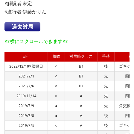
※解説者:未定
※進行者:伊藤かりん
過去対局
※※横にスクロールできます※※
日付
勝敗
対局時クラス
手番
戦
2022/12/10※収録日
○
B1
後
ゴキゲ
2021/9/1
○
B1
先
四間
2021/7/6
○
B1
先
四間
2019/11/14
○
A
先
四間
2019/7/9
●
A
先
角交換
2019/7/8
●
A
後
四間
2019/7/5
○
A
後
ゴキゲ