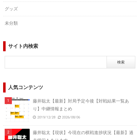
グッズ
未分類
サイト内検索
人気コンテンツ
藤井聡太【最新】対局予定今後【対戦結果一覧あ
り】中継情報まとめ
2019/12/28
2026/08/06
藤井聡太【現状】今現在の棋戦進捗状況【最新】過