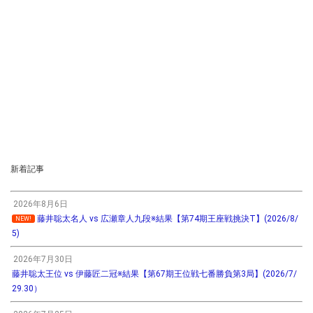
新着記事
2026年8月6日
藤井聡太名人 vs 広瀬章人九段※結果【第74期王座戦挑決T】(2026/8/
NEW!
5)
2026年7月30日
藤井聡太王位 vs 伊藤匠二冠※結果【第67期王位戦七番勝負第3局】(2026/7/
29.30）