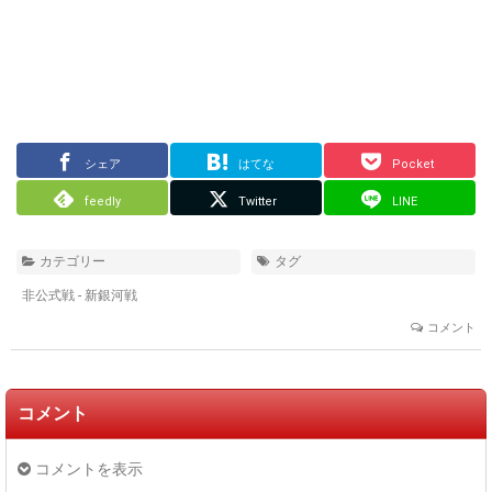
シェア
はてな
Pocket
feedly
Twitter
LINE
カテゴリー
タグ
非公式戦 - 新銀河戦
コメント
コメント
コメントを表示