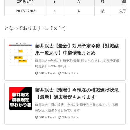
2019/3/11
●
A
後
四間
2017/12/05
○
A
後
先手
となっております.+:。(´ω｀*)
藤井聡太【最新】対局予定今後【対戦結
果一覧あり】中継情報まとめ
藤井聡太※今後の対局予定(最新版)まとめです。対局予定最
終更新日⇒2026年8月 ...
2019/12/28
2026/08/06
藤井聡太【現状】今現在の棋戦進捗状況
【最新】過去状況もあります
藤井聡太二冠の現状、今後の対局予定と勝ち進んでいる棋
戦状況・結果をまとめています
2019/12/21
2026/08/06