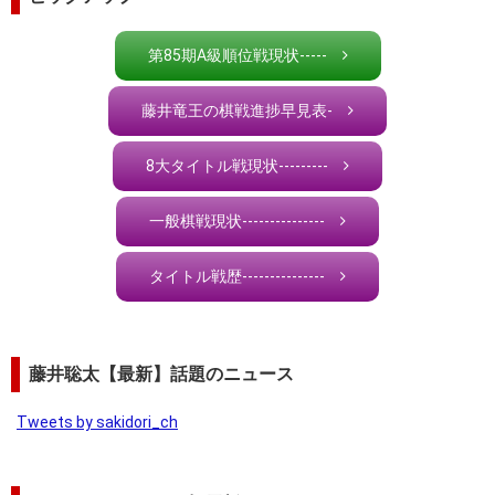
第85期A級順位戦現状-----
藤井竜王の棋戦進捗早見表-
8大タイトル戦現状---------
一般棋戦現状---------------
タイトル戦歴---------------
藤井聡太【最新】話題のニュース
Tweets by sakidori_ch