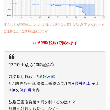
注)AIによる評価値は、とても人間には見えない着手も含む数字であることを
ご理解の上、ご参考程度にどうぞ
↓↓￥990(税込)で観れます
12/10(土)あさ10時配信📺
超早指し棋戦「
#新銀河戦
」
第1期 新銀河戦 決勝三番勝負 第1局
#藤井聡太
竜王
🆚
#久保利明
九段
決勝三番勝負第１局を制するのは！？
注目の対局をお見逃しなく✨