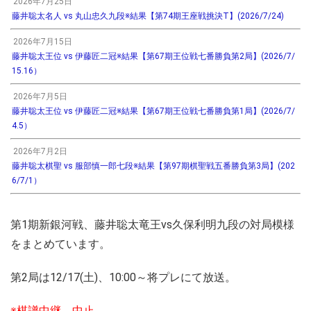
2026年7月25日
藤井聡太名人 vs 丸山忠久九段※結果【第74期王座戦挑決T】(2026/7/24)
2026年7月15日
藤井聡太王位 vs 伊藤匠二冠※結果【第67期王位戦七番勝負第2局】(2026/7/
15.16）
2026年7月5日
藤井聡太王位 vs 伊藤匠二冠※結果【第67期王位戦七番勝負第1局】(2026/7/
4.5）
2026年7月2日
藤井聡太棋聖 vs 服部慎一郎七段※結果【第97期棋聖戦五番勝負第3局】(202
6/7/1）
第1期新銀河戦、藤井聡太竜王vs久保利明九段の対局模様
をまとめています。
第2局は12/17(土)、10:00～将プレにて放送。
※棋譜中継、中止