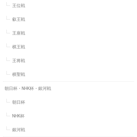
王位戦
叡王戦
王座戦
棋王戦
王将戦
棋聖戦
朝日杯・NHK杯・銀河戦
朝日杯
NHK杯
銀河戦