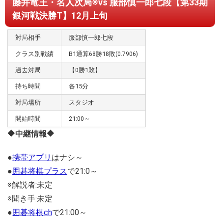
藤井竜王・名人次局※vs 服部慎一郎七段【第33期
銀河戦決勝T】12月上旬
対局相手
服部慎一郎七段
クラス別戦績
B1通算68勝18敗(0.7906)
過去対局
【0勝1敗】
持ち時間
各15分
対局場所
スタジオ
開始時間
21:00～
🔶中継情報🔶
●
携帯アプリ
はナシ～
●
囲碁将棋プラス
で21:0～
※解説者:未定
※聞き手:未定
●
囲碁将棋ch
で21:00～