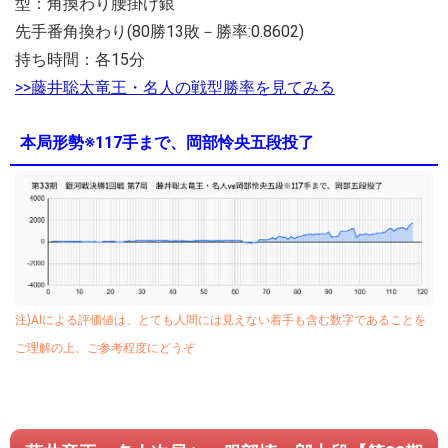
型：角換わり腰掛け銀
先手番角換わり(80勝13敗－勝率:0.8602)
持ち時間：各15分
>>藤井聡太竜王・名人の戦型勝率を見てみる
本局形勢※117手まで、岡部怜央五段投了
注)AIによる評価値は、とても人間には見えない着手も含む数字であることを
ご理解の上、ご参考程度にどうぞ