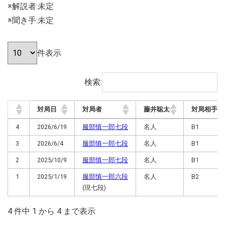
※解説者:未定
※聞き手:未定
件表示
検索:
対局日
対局者
藤井聡太
対局相手
対局日
対局者
藤井聡太
対局相手
4
2026/6/19
服部慎一郎七段
名人
B1
3
2026/6/4
服部慎一郎七段
名人
B1
2
2025/10/9
服部慎一郎七段
名人
B1
1
2025/1/19
服部慎一郎六段
名人
B2
(現七段)
4 件中 1 から 4 まで表示