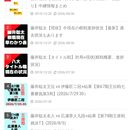
り】中継情報まとめ
2019/12/28
2026/08/06
藤井聡太【現状】今現在の棋戦進捗状況【最新】過
去状況もあります
2019/12/21
2026/08/06
藤井聡太【タイトル戦】対局※現状(棋戦概要、進捗
状況)
2019/12/20
2026/07/30
藤井聡太王位 vs 伊藤匠二冠※結果【第67期王位戦七
番勝負第3局】(2026/7/29.30）
2026/07/30
藤井聡太名人 vs 広瀬章人九段※結果【第74期王座戦
挑決T】(2026/8/5)