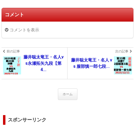
コメント
コメントを表示
前の記事
次の記事
藤井聡太竜王・名人v
藤井聡太竜王・名人 v
s永瀬拓矢九段【第
s 服部慎一郎七段...
4...
ホーム
スポンサーリンク