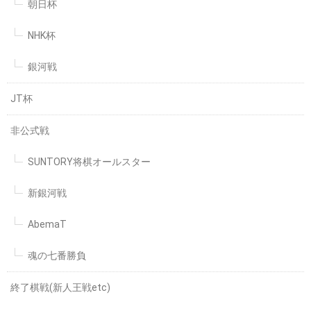
朝日杯
NHK杯
銀河戦
JT杯
非公式戦
SUNTORY将棋オールスター
新銀河戦
AbemaT
魂の七番勝負
終了棋戦(新人王戦etc)