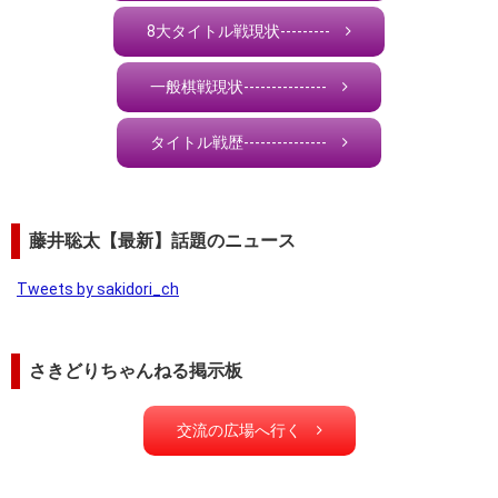
8大タイトル戦現状---------
一般棋戦現状---------------
タイトル戦歴---------------
藤井聡太【最新】話題のニュース
Tweets by sakidori_ch
さきどりちゃんねる掲示板
交流の広場へ行く