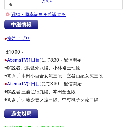
こちら
表
戦績・勝率記事を確認する
中継情報
●
携帯アプリ
は10:00～
●
AbemaTV(1日目)
にて8:30～配信開始
※解説者:北浜健介八段、小林裕士七段
※聞き手:本田小百合女流三段、室谷由紀女流三段
●
AbemaTV(2日目)
にて8:30～配信開始
※解説者:三浦弘行九段、本田奎五段
※聞き手:伊藤沙恵女流三段、中村桃子女流二段
過去対局