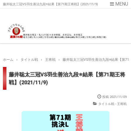
藤井聡太三冠VS羽生善治九段※結果【第71期王将戦】(2021/11/9)
ホーム
›
タイトル戦
›
王将戦
›
藤井聡太三冠VS羽生善治九段※結果【第71期王将
藤井聡太三冠VS羽生善治九段※結果【第71期王将
戦】(2021/11/9)
投稿
2021/11/09
タイトル戦 - 王将戦