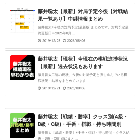
藤井聡太【最新】対局予定今後【対戦結
果一覧あり】中継情報まとめ
藤井聡太※今後の対局予定(最新版)まとめです。対局予定最
終更新日⇒2026年8月 ...
2019/12/28
2026/08/06
藤井聡太【現状】今現在の棋戦進捗状況
【最新】過去状況もあります
藤井聡太二冠の現状、今後の対局予定と勝ち進んでいる棋
戦状況・結果をまとめています
2019/12/21
2026/08/06
藤井聡太【戦績・勝率】クラス別(A級・
B級・C級)・手番・棋戦・持ち時間別
藤井聡太【成績・勝率】※手番・棋戦・持ち時間・クラス(A
級・B級・C級)別にまと ...