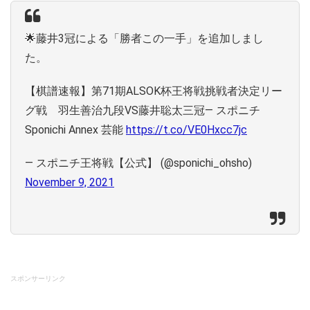
🌟藤井3冠による「勝者この一手」を追加しまし
た。
【棋譜速報】第71期ALSOK杯王将戦挑戦者決定リー
グ戦 羽生善治九段VS藤井聡太三冠― スポニチ
Sponichi Annex 芸能
https://t.co/VE0Hxcc7jc
— スポニチ王将戦【公式】 (@sponichi_ohsho)
November 9, 2021
スポンサーリンク