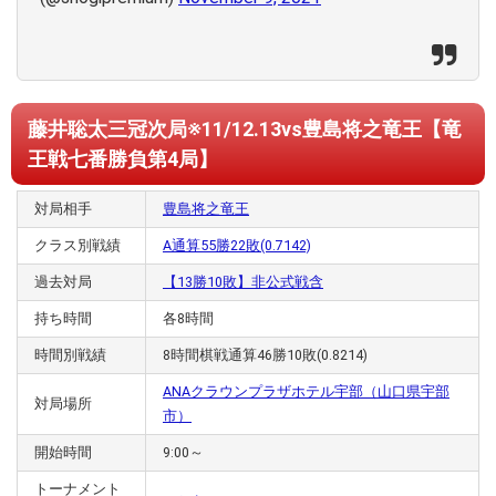
藤井聡太三冠次局※11/12.13vs豊島将之竜王【竜
王戦七番勝負第4局】
対局相手
豊島将之竜王
クラス別戦績
A通算55勝22敗(0.7142)
過去対局
【13勝10敗】非公式戦含
持ち時間
各8時間
時間別戦績
8時間棋戦通算46勝10敗(0.8214)
ANAクラウンプラザホテル宇部（山口県宇部
対局場所
市）
開始時間
9:00～
トーナメント