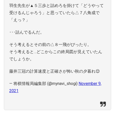
羽生先生が▲５三歩と詰めろを掛けて「どうやって
受けるんじゃろう」と思っていたら△７八角成で
「えっ？」
･･･詰んでるんだ。
そう考えるとその前の△８一飛がぴったり。
そう考えると…どこからこの終局図が見えていたん
でしょうか。
藤井三冠の計算速度と正確さが怖い秋の夕暮れ😌
— 将棋情報局編集部 (@mynavi_shogi)
November 9,
2021