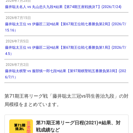
2026年7月25日
藤井聡太名人 vs 丸山忠久九段※結果【第74期王座戦挑決T】(2026/7/24)
2026年7月15日
藤井聡太王位 vs 伊藤匠二冠※結果【第67期王位戦七番勝負第2局】(2026/7/
15.16）
2026年7月5日
藤井聡太王位 vs 伊藤匠二冠※結果【第67期王位戦七番勝負第1局】(2026/7/
4.5）
2026年7月2日
藤井聡太棋聖 vs 服部慎一郎七段※結果【第97期棋聖戦五番勝負第3局】(202
6/7/1）
第71期王将リーグ戦「藤井聡太三冠vs羽生善治九段」の対
局模様をまとめています。
第71期王将リーグ日程(2021)※結果、対
戦成績など