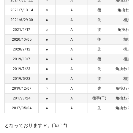
2021/7/21.22
○
A
先
角換わり
2021/7/13.14
○
A
後
角換わり
2021/6/29.30
●
A
先
相掛
2021/1/17
○
A
後
角換わり
2020/10/05
●
A
後
相掛
2020/9/12
●
A
先
横歩
2019/10/7
●
A
後
相掛
2019/7/23
●
A
先
角換わり
2019/5/23
●
A
後
相掛
2019/12/07
○
A
先
角換わり
2017/8/24
●
A
後手(千)
角換わり
2017/05/04
●
A
先
角換わり
となっております.+:。(´ω｀*)