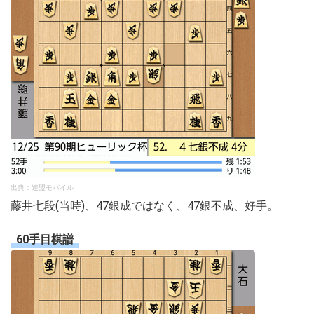
出典：連盟モバイル
藤井七段(当時)、47銀成ではなく、47銀不成、好手。
60手目棋譜