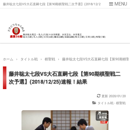
藤井聡太七段VS大石直嗣七段【第90期棋聖戦二次予選】(2018/12/2
5)速報！結果
ホーム
›
タイトル戦
›
棋聖戦
›
藤井聡太七段VS大石直嗣七段【第90期棋聖戦二
藤井聡太七段VS大石直嗣七段【第90期棋聖戦二
次予選】(2018/12/25)速報！結果
更新
2020/01/20
タイトル戦 - 棋聖戦