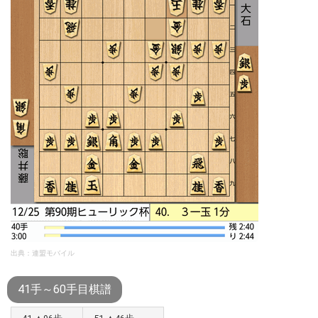
出典：連盟モバイル
41手～60手目棋譜