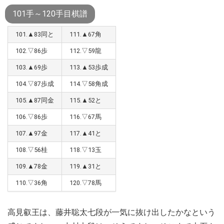
101手～120手目棋譜
101.▲83同と
111.▲67角
102.▽86歩
112.▽59龍
103.▲69歩
113.▲53歩成
104.▽87歩成
114.▽58角成
105.▲87同金
115.▲52と
106.▽86歩
116.▽67馬
107.▲97金
117.▲41と
108.▽56桂
118.▽13玉
109.▲78金
119.▲31と
110.▽36角
120.▽78馬
高見叡王は、藤井聡太七段が一気に抜け出したかなという