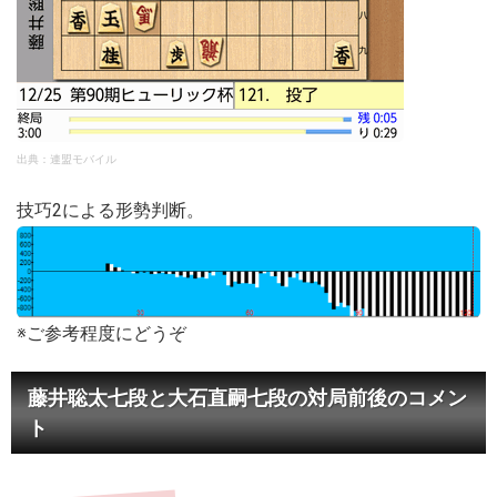
出典：連盟モバイル
技巧2による形勢判断。
※ご参考程度にどうぞ
藤井聡太七段と大石直嗣七段の対局前後のコメン
ト