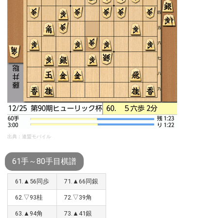
出典：連盟モバイル
61手～80手目棋譜
61.▲56同歩
71.▲66同銀
62.▽93桂
72.▽39角
63.▲94角
73.▲41銀