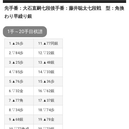
先手番：大石直嗣七段
後手番：藤井聡太七段
戦 型：角換
わり早繰り銀
1手～20手目棋譜
1.▲26歩
11.▲77同銀
2.▽84歩
12.▽22銀
3.▲25歩
13.▲48銀
4.▽85歩
14.▽33銀
5.▲76歩
15.▲36歩
6.▽32金
16.▽62銀
7.▲77角
17.▲37銀
8.▽34歩
18.▽74歩
9.▲68銀
19.▲78金
10.▽77角成
20.▽73銀