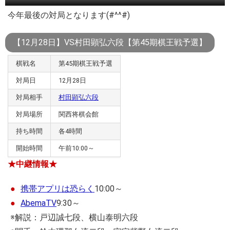
今年最後の対局となります(#^^#)
【12月28日】VS村田顕弘六段【第45期棋王戦予選】
棋戦名
第45期棋王戦予選
対局日
12月28日
対局相手
村田顕弘六段
対局場所
関西将棋会館
持ち時間
各4時間
開始時間
午前10:00～
★中継情報★
携帯アプリは恐らく
10:00～
AbemaTV
9:30～
※解説：戸辺誠七段、横山泰明六段