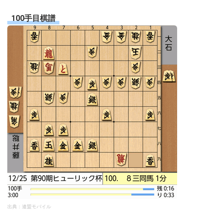
100手目棋譜
出典：連盟モバイル