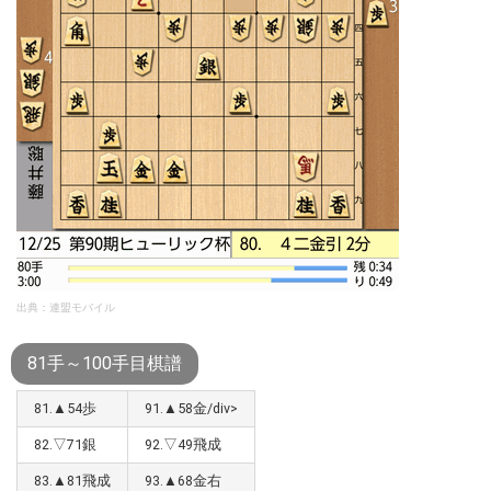
出典：連盟モバイル
81手～100手目棋譜
81.▲54歩
91.▲58金/div>
82.▽71銀
92.▽49飛成
83.▲81飛成
93.▲68金右