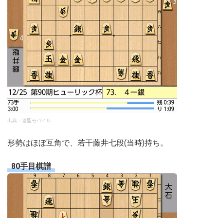
出典：連盟モバイル
形勢はほぼ互角で、若干藤井七段(当時)持ち。
80手目棋譜