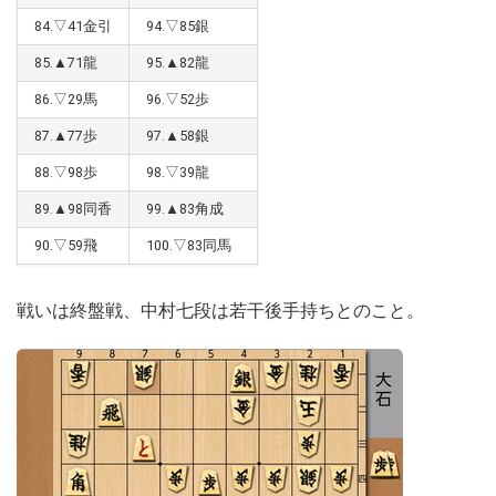
84.▽41金引
94.▽85銀
85.▲71龍
95.▲82龍
86.▽29馬
96.▽52歩
87.▲77歩
97.▲58銀
88.▽98歩
98.▽39龍
89.▲98同香
99.▲83角成
90.▽59飛
100.▽83同馬
戦いは終盤戦、中村七段は若干後手持ちとのこと。