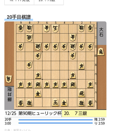
20手目棋譜
出典：連盟モバイル