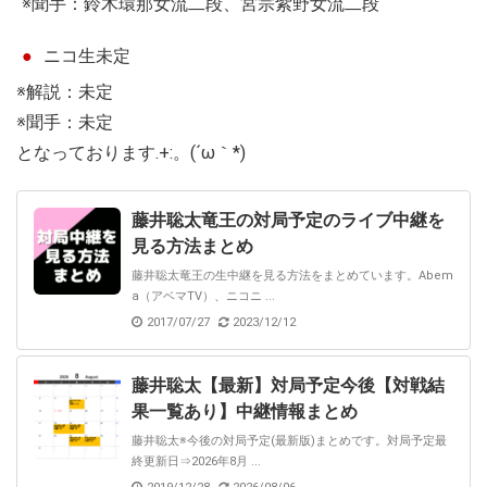
※聞手：鈴木環那女流二段、宮宗紫野女流二段
ニコ生未定
※解説：未定
※聞手：未定
となっております.+:。(´ω｀*)
藤井聡太竜王の対局予定のライブ中継を
見る方法まとめ
藤井聡太竜王の生中継を見る方法をまとめています。Abem
a（アベマTV）、ニコニ ...
2017/07/27
2023/12/12
藤井聡太【最新】対局予定今後【対戦結
果一覧あり】中継情報まとめ
藤井聡太※今後の対局予定(最新版)まとめです。対局予定最
終更新日⇒2026年8月 ...