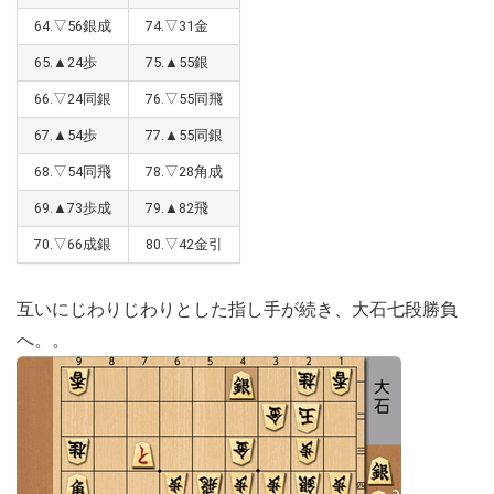
64.▽56銀成
74.▽31金
65.▲24歩
75.▲55銀
66.▽24同銀
76.▽55同飛
67.▲54歩
77.▲55同銀
68.▽54同飛
78.▽28角成
69.▲73歩成
79.▲82飛
70.▽66成銀
80.▽42金引
互いにじわりじわりとした指し手が続き、大石七段勝負
へ。。