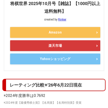
将棋世界 2025年10月号【雑誌】【1000円以上
送料無料】
created by
Rinker
Amazon
楽天市場
Yahooショッピング
レーティング比較※'26年6月22日現在
※2024年度勝率は0.7692
※2024年度【最優秀棋士賞】【名局賞】【名局特別賞】受賞