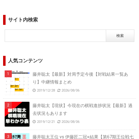
サイト内検索
人気コンテンツ
藤井聡太【最新】対局予定今後【対戦結果一覧あ
り】中継情報まとめ
2019/12/28
2026/08/06
藤井聡太【現状】今現在の棋戦進捗状況【最新】過
去状況もあります
2019/12/21
2026/08/06
藤井聡太王位 vs 伊藤匠二冠※結果【第67期王位戦七