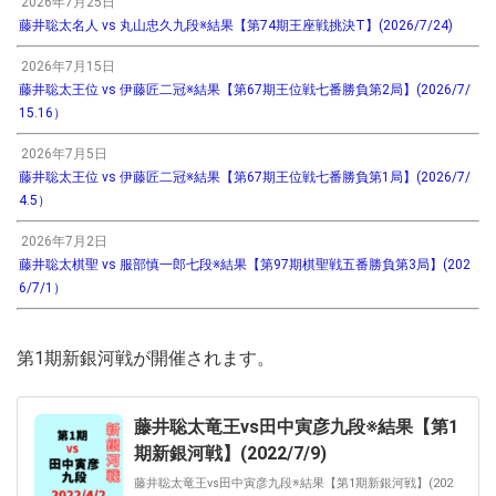
2026年7月25日
藤井聡太名人 vs 丸山忠久九段※結果【第74期王座戦挑決T】(2026/7/24)
2026年7月15日
藤井聡太王位 vs 伊藤匠二冠※結果【第67期王位戦七番勝負第2局】(2026/7/
15.16）
2026年7月5日
藤井聡太王位 vs 伊藤匠二冠※結果【第67期王位戦七番勝負第1局】(2026/7/
4.5）
2026年7月2日
藤井聡太棋聖 vs 服部慎一郎七段※結果【第97期棋聖戦五番勝負第3局】(202
6/7/1）
第1期新銀河戦が開催されます。
藤井聡太竜王vs田中寅彦九段※結果【第1
期新銀河戦】(2022/7/9)
藤井聡太竜王vs田中寅彦九段※結果【第1期新銀河戦】(202