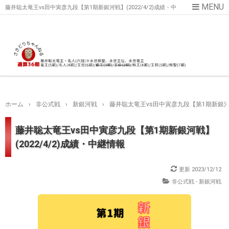
藤井聡太竜王vs田中寅彦九段【第1期新銀河戦】(2022/4/2)成績・中
継情報
ホーム
›
非公式戦
›
新銀河戦
›
藤井聡太竜王vs田中寅彦九段【第1期新銀河戦】
藤井聡太竜王vs田中寅彦九段【第1期新銀河戦】
(2022/4/2)成績・中継情報
更新
2023/12/12
非公式戦 - 新銀河戦