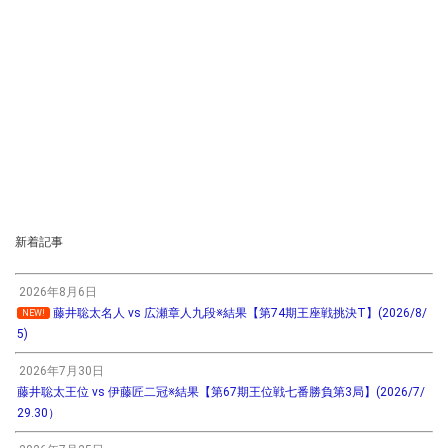
新着記事
2026年8月6日
藤井聡太名人 vs 広瀬章人九段※結果【第74期王座戦挑決T】(2026/8/
NEW!
5)
2026年7月30日
藤井聡太王位 vs 伊藤匠二冠※結果【第67期王位戦七番勝負第3局】(2026/7/
29.30）