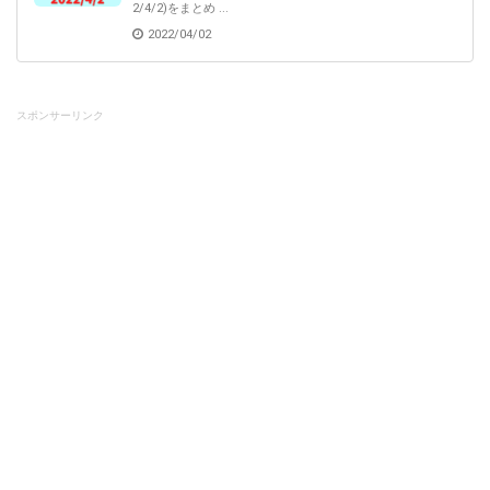
2/4/2)をまとめ ...
2022/04/02
スポンサーリンク