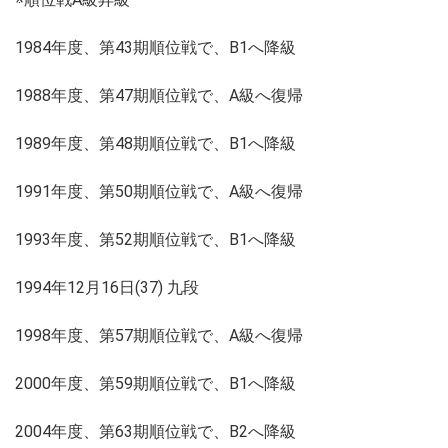
1984年度、第43期順位戦で、B1へ降級
1988年度、第47期順位戦で、A級へ復帰
1989年度、第48期順位戦で、B1へ降級
1991年度、第50期順位戦で、A級へ復帰
1993年度、第52期順位戦で、B1へ降級
1994年12月16日(37) 九段
1998年度、第57期順位戦で、A級へ復帰
2000年度、第59期順位戦で、B1へ降級
2004年度、第63期順位戦で、B2へ降級