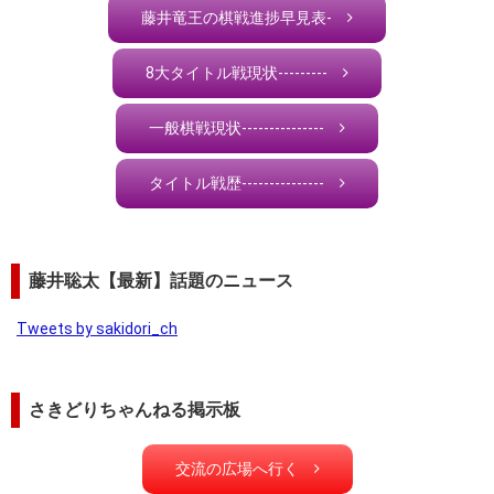
藤井竜王の棋戦進捗早見表-
8大タイトル戦現状---------
一般棋戦現状---------------
タイトル戦歴---------------
藤井聡太【最新】話題のニュース
Tweets by sakidori_ch
さきどりちゃんねる掲示板
交流の広場へ行く