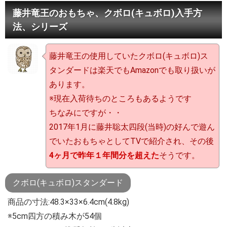
藤井竜王のおもちゃ、クボロ(キュボロ)入手方
法、シリーズ
藤井竜王の使用していたクボロ(キュボロ)ス
タンダードは楽天でもAmazonでも取り扱いが
あります。
※現在入荷待ちのところもあるようです
ちなみにですが・・
2017年1月に藤井聡太四段(当時)の好んで遊ん
でいたおもちゃとしてTVで紹介され、その後
4ヶ月で昨年１年間分を超えた
そうです。
クボロ(キュボロ)スタンダード
商品の寸法:48.3×33×6.4cm(4.8kg)
※5cm四方の積み木が54個