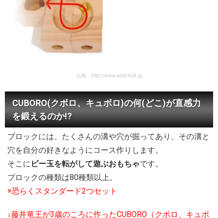
出典：http://www.andchild.jp
CUBORO(クボロ、キュボロ)の何(どこ)が直感力
を鍛えるのか!?
ブロックには、たくさんの溝や穴が掘ってあり、その溝と
穴を自分の好きなようにコース作りします。
そこに
ビー玉を転がして遊ぶおもちゃ
です。
ブロックの種類は80種類以上。
※恐らくスタンダード2つセット
↓藤井竜王が3歳のころに作ったCUBORO（クボロ、キュボ