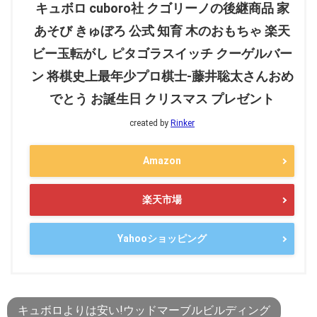
キュボロ cuboro社 クゴリーノの後継商品 家
あそび きゅぼろ 公式 知育 木のおもちゃ 楽天
ビー玉転がし ピタゴラスイッチ クーゲルバー
ン 将棋史上最年少プロ棋士-藤井聡太さんおめ
でとう お誕生日 クリスマス プレゼント
created by
Rinker
Amazon
楽天市場
Yahooショッピング
キュボロよりは安い!ウッドマーブルビルディング