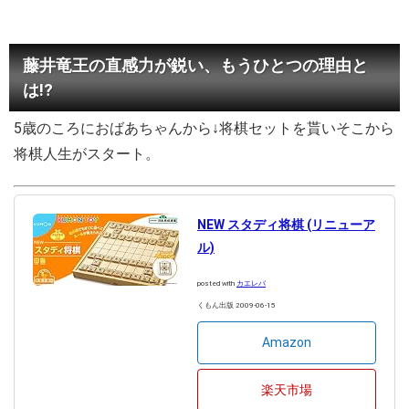
藤井竜王の直感力が鋭い、もうひとつの理由と
は!?
5歳のころにおばあちゃんから↓将棋セットを貰いそこから
将棋人生がスタート。
NEW スタディ将棋 (リニューア
ル)
posted with
カエレバ
くもん出版 2009-06-15
Amazon
楽天市場