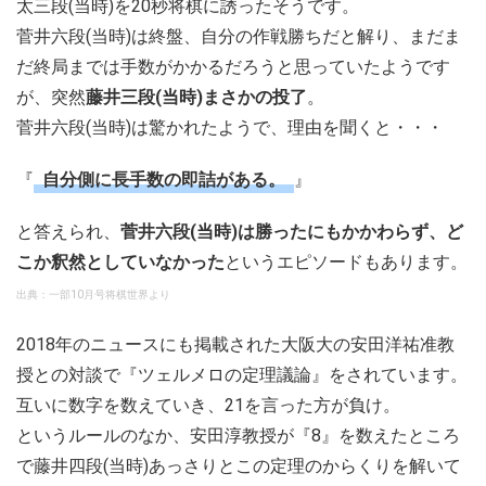
太三段(当時)を20秒将棋に誘ったそうです。
菅井六段(当時)は終盤、自分の作戦勝ちだと解り、まだま
だ終局までは手数がかかるだろうと思っていたようです
が、突然
藤井三段(当時)まさかの投了
。
菅井六段(当時)は驚かれたようで、理由を聞くと・・・
『
自分側に長手数の即詰がある。
』
と答えられ、
菅井六段(当時)は勝ったにもかかわらず、ど
こか釈然としていなかった
というエピソードもあります。
出典：一部10月号将棋世界より
2018年のニュースにも掲載された大阪大の安田洋祐准教
授との対談で『ツェルメロの定理議論』をされています。
互いに数字を数えていき、21を言った方が負け。
というルールのなか、安田淳教授が『8』を数えたところ
で藤井四段(当時)あっさりとこの定理のからくりを解いて