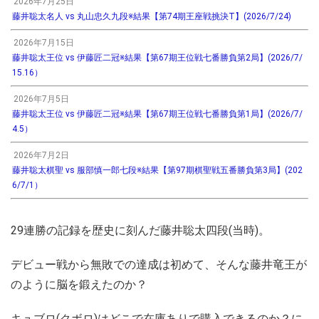
2026年7月25日
藤井聡太名人 vs 丸山忠久九段※結果【第74期王座戦挑決T】(2026/7/24)
2026年7月15日
藤井聡太王位 vs 伊藤匠二冠※結果【第67期王位戦七番勝負第2局】(2026/7/
15.16）
2026年7月5日
藤井聡太王位 vs 伊藤匠二冠※結果【第67期王位戦七番勝負第1局】(2026/7/
4.5）
2026年7月2日
藤井聡太棋聖 vs 服部慎一郎七段※結果【第97期棋聖戦五番勝負第3局】(202
6/7/1）
29連勝の記録を歴史に刻んだ藤井聡太四段(当時)。
デビュー戦から無敗での達成は初めて、そんな藤井竜王が
のように脳を鍛えたのか？
キュブロ(クボロ)はどこで在庫ありで購入できるのか？に