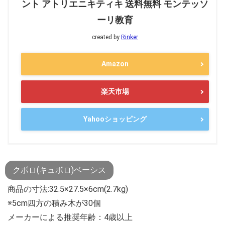
ント アトリエニキティキ 送料無料 モンテッソ
ーリ教育
created by
Rinker
Amazon
楽天市場
Yahooショッピング
クボロ(キュボロ)ベーシス
商品の寸法:32.5×27.5×6cm(2.7kg)
※5cm四方の積み木が30個
メーカーによる推奨年齢：4歳以上