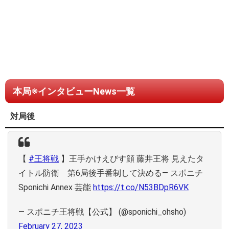
本局※インタビューNews一覧
対局後
【
#王将戦
】王手かけえびす顔 藤井王将 見えたタ
イトル防衛 第6局後手番制して決める― スポニチ
Sponichi Annex 芸能
https://t.co/N53BDpR6VK
— スポニチ王将戦【公式】 (@sponichi_ohsho)
February 27, 2023