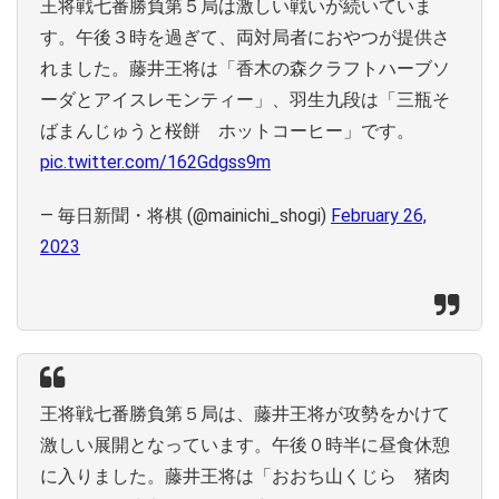
王将戦七番勝負第５局は激しい戦いが続いていま
す。午後３時を過ぎて、両対局者におやつが提供さ
れました。藤井王将は「香木の森クラフトハーブソ
ーダとアイスレモンティー」、羽生九段は「三瓶そ
ばまんじゅうと桜餅 ホットコーヒー」です。
pic.twitter.com/162Gdgss9m
— 毎日新聞・将棋 (@mainichi_shogi)
February 26,
2023
王将戦七番勝負第５局は、藤井王将が攻勢をかけて
激しい展開となっています。午後０時半に昼食休憩
に入りました。藤井王将は「おおち山くじら 猪肉