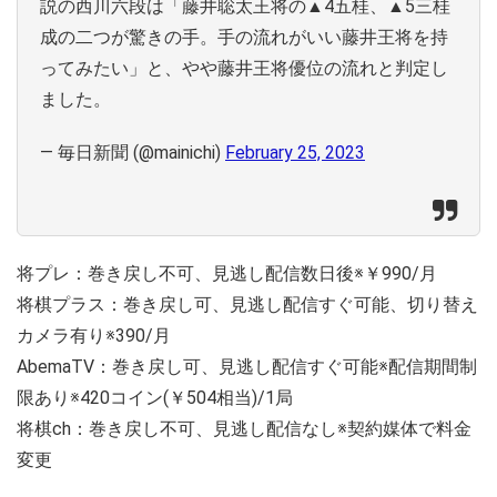
説の西川六段は「藤井聡太王将の▲4五桂、▲5三桂
成の二つが驚きの手。手の流れがいい藤井王将を持
ってみたい」と、やや藤井王将優位の流れと判定し
ました。
— 毎日新聞 (@mainichi)
February 25, 2023
将プレ：巻き戻し不可、見逃し配信数日後※￥990/月
将棋プラス：巻き戻し可、見逃し配信すぐ可能、切り替え
カメラ有り※390/月
AbemaTV：巻き戻し可、見逃し配信すぐ可能※配信期間制
限あり※420コイン(￥504相当)/1局
将棋ch：巻き戻し不可、見逃し配信なし※契約媒体で料金
変更