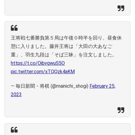
王将戦七番勝負第５局は午後０時半を回り、昼食休
憩に入りました。藤井王将は「大田の大あなご
重」、羽生九段は「そば三昧」を注文しました。
https://t.co/OibvgwuS5O
pic.twitter.com/xTQQzk4aKM
— 毎日新聞・将棋 (@mainichi_shogi)
February 25,
2023