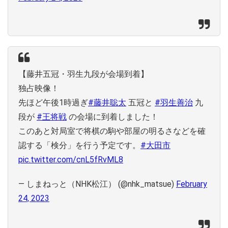
【藤井五冠・羽生九段が会場到着】
独占映像！
先ほど午後1時過ぎ
#藤井聡太
五冠と
#羽生善治
九
段が
#王将戦
の会場に到着しました！
このあと対局室で将棋の駒や部屋の明るさなどを確
認する「検分」を行う予定です。
#大田市
pic.twitter.com/cnL5fRvML8
— しまねっと（NHK松江） (@nhk_matsue)
February
24, 2023