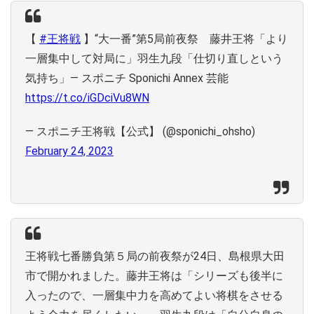
【
#王将戦
】“大一番”第5局前夜祭 藤井王将「より
一層集中して対局に」羽生九段「仕切り直しという
気持ち」― スポニチ Sponichi Annex 芸能
https://t.co/iGDciVu8WN
— スポニチ王将戦【公式】 (@sponichi_ohsho)
February 24, 2023
王将戦七番勝負第５局の前夜祭が24日、島根県大田
市で開かれました。藤井王将は「シリーズも後半に
入ったので、一層集中力を高めてよい将棋をさせる