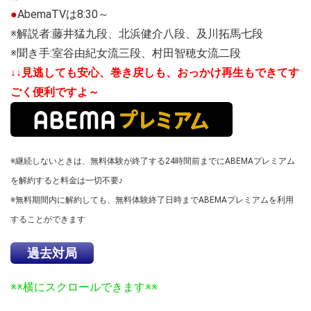
●
AbemaTVは8:30～
※解説者:藤井猛九段、北浜健介八段、及川拓馬七段
※聞き手:室谷由紀女流三段、村田智穂女流二段
↓↓見逃しても安心、巻き戻しも、おっかけ再生もできてす
ごく便利ですよ～
※継続しないときは、無料体験が終了する24時間前までにABEMAプレミアム
を解約すると料金は一切不要♪
※無料期間内に解約しても、無料体験終了日時までABEMAプレミアムを利用
することができます
過去対局
※※横にスクロールできます※※