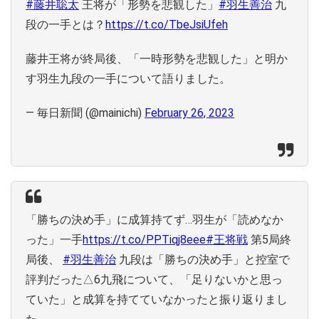
#藤井聡太
王将が「形勢を悲観した」
#羽生善治
九
段の一手とは？
https://t.co/TbeJsiUfeh
藤井王将が終局後、「一時形勢を悲観した」と明か
す羽生九段の一手について語りました。
— 毎日新聞 (@mainichi)
February 26, 2023
「勝ちの決め手」に成算持てず…羽生が「読めなか
った」一手
https://t.co/PPTiqj8eee
#王将戦
第5局終
局後、
#羽生善治
九段は「勝ちの決め手」と控室で
評判だった△6九飛について、「足りないかと思っ
ていた」と成算を持てていなかったと振り返りまし