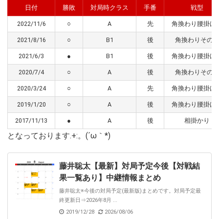
日付
勝敗
対局時クラス
手番
戦型
2022/11/6
○
A
先
角換わり腰掛け
2021/8/16
○
B1
後
角換わりその
2021/6/3
●
B1
後
角換わり腰掛け
2020/7/4
○
A
後
角換わりその
2020/3/24
○
A
先
角換わり腰掛け
2019/1/20
○
A
後
角換わり腰掛け
2017/11/13
●
A
後
相掛かり
となっております.+:。(´ω｀*)
藤井聡太【最新】対局予定今後【対戦結
果一覧あり】中継情報まとめ
藤井聡太※今後の対局予定(最新版)まとめです。対局予定最
終更新日⇒2026年8月 ...
2019/12/28
2026/08/06