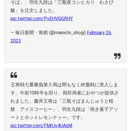
そば」、羽生九段は「三瓶産コシヒカリ わさび
飯」を注文しました。
pic.twitter.com/PvEHVGGRHY
— 毎日新聞・将棋 (@mainichi_shogi)
February 26,
2023
王将戦七番勝負第５局は間もなく終盤戦に突入しま
す。午前10時半を回り、両対局者におやつが提供さ
れました。藤井王将は「三瓶そばまんじゅうと桜
餅 アイスコーヒー」、羽生九段は「焼き菓子アソ
ートとホットレモンティー」です。
pic.twitter.com/FMrUv4UAsM