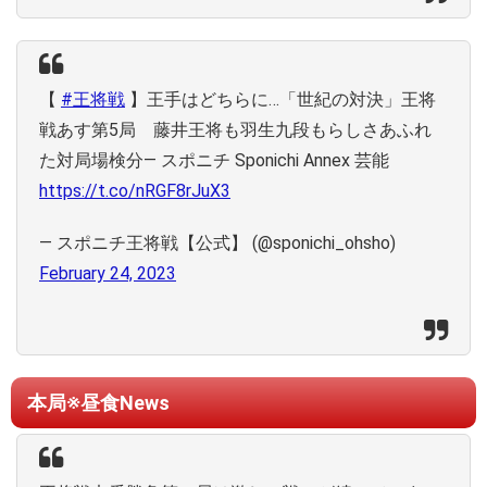
【
#王将戦
】王手はどちらに…「世紀の対決」王将
戦あす第5局 藤井王将も羽生九段もらしさあふれ
た対局場検分― スポニチ Sponichi Annex 芸能
https://t.co/nRGF8rJuX3
— スポニチ王将戦【公式】 (@sponichi_ohsho)
February 24, 2023
本局※昼食News