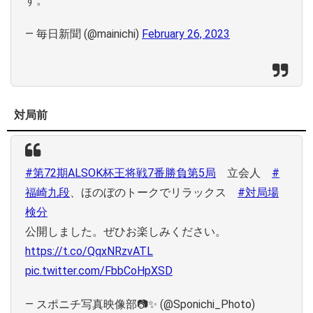
す。
— 毎日新聞 (@mainichi)
February 26, 2023
対局前
#第72期ALSOK杯王将戦7番勝負第5局
立会人
#
福崎九段
、ほのぼのトークでリラックス
#対局場
検分
公開しました。ぜひお楽しみください。
https://t.co/QqxNRzvATL
pic.twitter.com/FbbCoHpXSD
— スポニチ写真映像部📷✨ (@Sponichi_Photo)