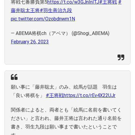
将戦七番勝負第5
https://t.co/w3GJnInlTJ
#王将戦
#
藤井聡太王将
#羽生善治九段
pic.twitter.com/Ozobdnwm1N
— ABEMA将棋ch（アベマ） (@Shogi_ABEMA)
February 26, 2023
願い事に「藤井聡太」のみ、絵馬が話題 羽生は
「良い将棋を」
#王将戦
https://t.co/rEv4X22UJr
関係者によると、両者とも「絵馬に名前を書いてく
ださい」と言われ、藤井王将は言われた通り名前を
書き、羽生九段は願い事まで書いたということで