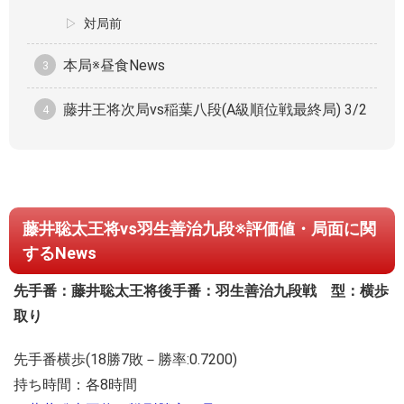
対局前
本局※昼食News
藤井王将次局vs稲葉八段(A級順位戦最終局) 3/2
藤井聡太王将vs羽生善治九段※評価値・局面に関
するNews
先手番：藤井聡太王将
後手番：羽生善治九段
戦 型：横歩
取り
先手番横歩(18勝7敗－勝率:0.7200)
持ち時間：各8時間