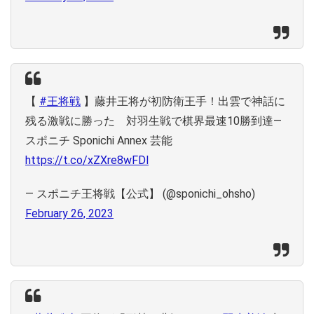
【
#王将戦
】藤井王将が初防衛王手！出雲で神話に
残る激戦に勝った 対羽生戦で棋界最速10勝到達―
スポニチ Sponichi Annex 芸能
https://t.co/xZXre8wFDl
— スポニチ王将戦【公式】 (@sponichi_ohsho)
February 26, 2023