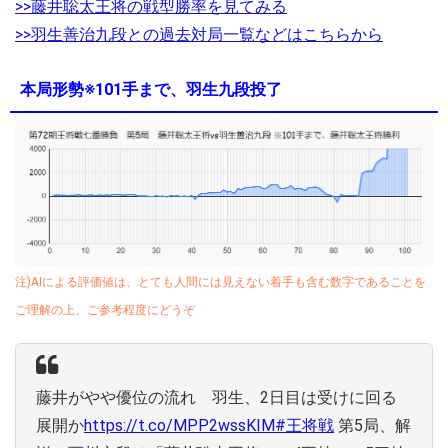
>>藤井聡太王将の戦型勝率を見てみる
>>羽生善治九段との過去対局一覧などはこちらから
本局形勢※101手まで、羽生九段投了
注)AIによる評価値は、とても人間には見えない着手も含む数字であることを
ご理解の上、ご参考程度にどうぞ
藤井がやや優位の流れ 羽生、2日目は受けに回る
展開か
https://t.co/MPP2wssKIM
#王将戦
第5局、解