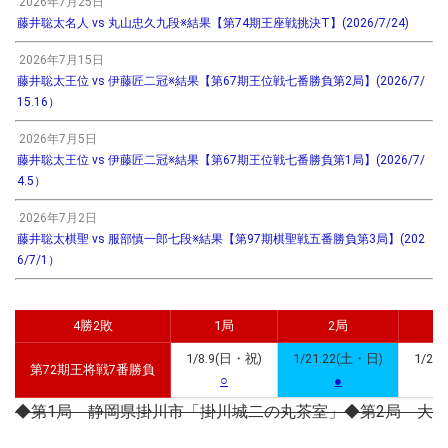
2026年7月25日
藤井聡太名人 vs 丸山忠久九段※結果【第74期王座戦挑決T】(2026/7/24)
2026年7月15日
藤井聡太王位 vs 伊藤匠二冠※結果【第67期王位戦七番勝負第2局】(2026/7/
15.16）
2026年7月5日
藤井聡太王位 vs 伊藤匠二冠※結果【第67期王位戦七番勝負第1局】(2026/7/
4.5）
2026年7月2日
藤井聡太棋聖 vs 服部慎一郎七段※結果【第97期棋聖戦五番勝負第3局】(202
6/7/1）
4勝2敗
1局
2局
1/8.9(日・祝)
1/21.22(土・日)
1/28
第72期王将戦7番勝負
○
●
◆第1局 静岡県掛川市「掛川城二の丸茶室」
◆第2局 大