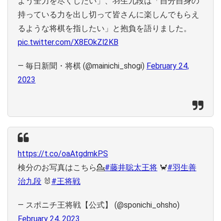
よう全力を尽くしたい」、羽生九段は「自分自身の
持っている力を出し切って皆さんに楽しんでもらえ
るような将棋を指したい」と抱負を語りました。
pic.twitter.com/X8EOkZl2KB
— 毎日新聞・将棋 (@mainichi_shogi)
February 24,
2023
https://t.co/oaAtgdmkPS
検分のお写真はこちら💁
#藤井聡太王将
🦀
#羽生善
治九段
🐰
#王将戦
— スポニチ王将戦【公式】 (@sponichi_ohsho)
February 24, 2023