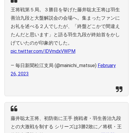
王将戦第５局。３勝目を挙げた藤井聡太王将は羽生
善治九段と大盤解説会の会場へ。集まったファンに
お礼を述べる２人でしたが、「終盤どこかで間違え
たんだと思います」と語る羽生九段が終始首をかし
げていたのが印象的でした。
pic.twitter.com/lDVmdxVWPM
— 毎日新聞松江支局 (@mainichi_matsue)
February
26, 2023
藤井聡太王将、初防衛に王手 挑戦者・羽生善治九段
との大激戦を制する シリーズは3勝2敗に／将棋・王