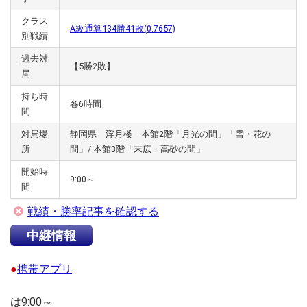
クラス
A級通算134勝41敗(0.7657)
別戦績
過去対
【5勝2敗】
局
持ち時
各6時間
間
対局場
静岡県 浮月楼 本館2階「月光の間」「雪・花の
所
間」/ 本館3階「末広・高砂の間」
開始時
9:00～
間
戦績・勝率記事を確認する
中継情報
●
携帯アプリ
は9:00～