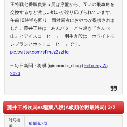
王将戦七番勝負第５局は序盤から、互いの飛車角を
交換するなど激しい戦いが繰り広げられています。
午前10時半を回り、両対局者におやつが提供されま
した。藤井王将は「あんバターどら焼き『さんべ
山』とアイスコーヒー」、羽生九段は「ホワイトモ
ンブランとホットコーヒー」です。
pic.twitter.com/sFmJz2zzHq
— 毎日新聞・将棋 (@mainichi_shogi)
February 25,
2023
藤井王将次局vs稲葉八段(A級順位戦最終局) 3/2
対局相
稲葉陽八段
手