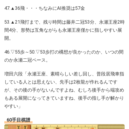
47.▲36飛・・・ちなみにAI推奨は57金
53.▲21飛打まで、残り時間は藤井二冠53分、永瀬王座2時
間4分、形勢は互角ながらも永瀬王座僅かに指しやすい展
開。
46.▽55歩～50.▽53歩打の構想が良かったのか、いつの間
のか永瀬二冠ペース。
増田六段「永瀬王座、素晴らしい差し回し、普段居飛車指
している人とは思えない、先手は2枚龍が作れるんです
が、その後の手がないんですよね、むしろ後手から端攻め
もある展開になってきていますね、後手の指し手が解かり
やすい」
60手目棋譜