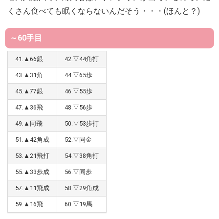
くさん食べても眠くならないんだそう・・・(ほんと？)
～60手目
41.▲66銀
42.▽44角打
43.▲31角
44.▽65歩
45.▲77銀
46.▽55歩
47.▲36飛
48.▽56歩
49.▲同飛
50.▽53歩打
51.▲42角成
52.▽同金
53.▲21飛打
54.▽38角打
55.▲33歩成
56.▽同歩
57.▲11飛成
58.▽29角成
59.▲16飛
60.▽19馬