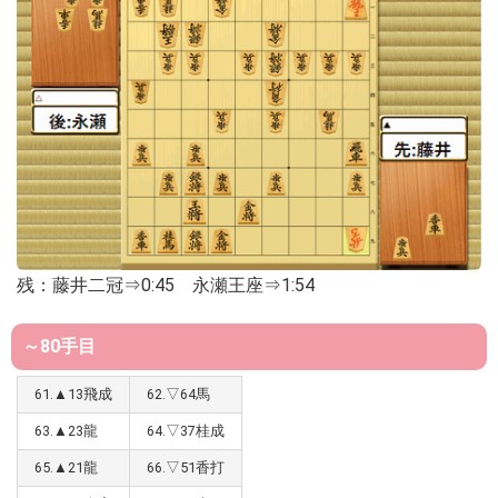
残：藤井二冠⇒0:45 永瀬王座⇒1:54
～80手目
61.▲13飛成
62.▽64馬
63.▲23龍
64.▽37桂成
65.▲21龍
66.▽51香打