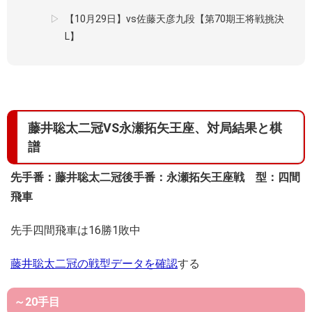
【10月29日】vs佐藤天彦九段【第70期王将戦挑決
L】
藤井聡太二冠VS永瀬拓矢王座、対局結果と棋
譜
先手番：藤井聡太二冠
後手番：永瀬拓矢王座
戦 型：四間
飛車
先手四間飛車は16勝1敗中
藤井聡太二冠の戦型データを確認
する
～20手目