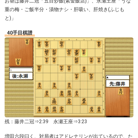
お昼は藤井二冠「五目炒飯(紫金飯店)」、永瀬王座「うな
重の梅・ご飯半分・漬物ナシ・肝吸い、肝焼き(ふじも
と)」
40手目棋譜
残：藤井二冠⇒2:39 永瀬王座⇒3:23
増田六段曰く、対局者はアドレナリンが出ているので、た