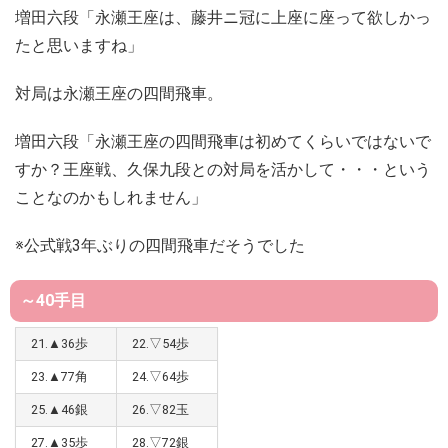
増田六段「永瀬王座は、藤井ニ冠に上座に座って欲しかっ
たと思いますね」
対局は永瀬王座の四間飛車。
増田六段「永瀬王座の四間飛車は初めてくらいではないで
すか？王座戦、久保九段との対局を活かして・・・という
ことなのかもしれません」
※公式戦3年ぶりの四間飛車だそうでした
～40手目
21.▲36歩
22.▽54歩
23.▲77角
24.▽64歩
25.▲46銀
26.▽82玉
27.▲35歩
28.▽72銀