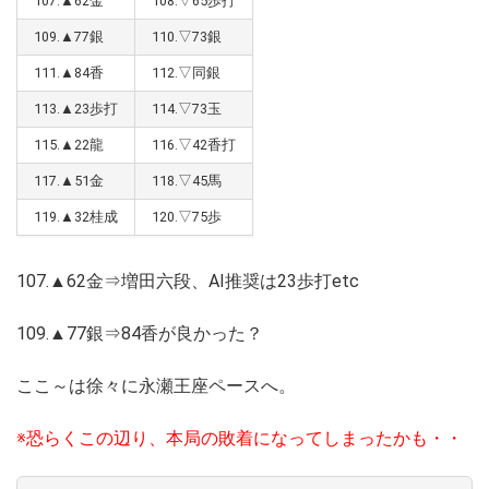
107.▲62金
108.▽65歩打
109.▲77銀
110.▽73銀
111.▲84香
112.▽同銀
113.▲23歩打
114.▽73玉
115.▲22龍
116.▽42香打
117.▲51金
118.▽45馬
119.▲32桂成
120.▽75歩
107.▲62金⇒増田六段、AI推奨は23歩打etc
109.▲77銀⇒84香が良かった？
ここ～は徐々に永瀬王座ペースへ。
※恐らくこの辺り、本局の敗着になってしまったかも・・