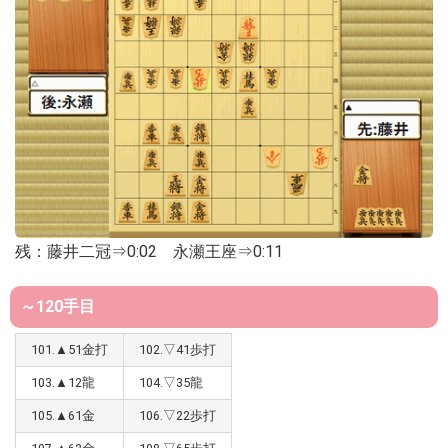
残：藤井二冠⇒0:02 永瀬王座⇒0:11
～120手目
101.▲51金打
102.▽41歩打
103.▲12龍
104.▽35龍
105.▲61金
106.▽22歩打