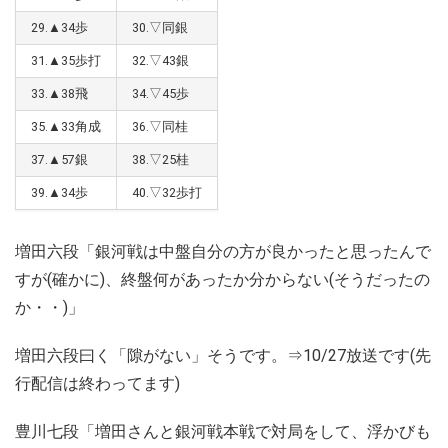
29.▲34歩
30.▽同銀
31.▲35歩打
32.▽43銀
33.▲38飛
34.▽45歩
35.▲33角成
36.▽同桂
37.▲57銀
38.▽25桂
39.▲34歩
40.▽32歩打
増田六段「銀河戦は中盤自分の方が良かったと思ったんで
すが(確かに)、終盤何があったか分からない(そうだったの
か・・)」
増田六段曰く「隙がない」そうです。⇒10/27放送です(先
行配信は終わってます)
豊川七段「増田さんと銀河戦本戦で対局をして、浮かびも