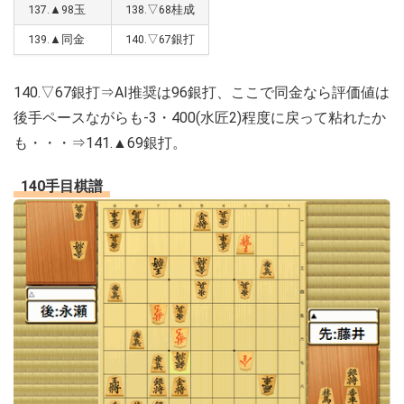
137.▲98玉
138.▽68桂成
139.▲同金
140.▽67銀打
140.▽67銀打⇒AI推奨は96銀打、ここで同金なら評価値は
後手ペースながらも-3・400(水匠2)程度に戻って粘れたか
も・・・⇒141.▲69銀打。
140手目棋譜