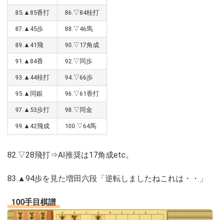
85.▲85香打
86.▽84桂打
87.▲45歩
88.▽46馬
89.▲41飛
90.▽17角成
91.▲84香
92.▽同歩
93.▲44桂打
94.▽66歩
95.▲同銀
96.▽61香打
97.▲53歩打
98.▽同金
99.▲42飛成
100.▽64馬
82.▽28飛打⇒AI推奨は17角成etc。
83.▲94歩を見た増田六段「逆転しましたねこれは・・」
100手目棋譜