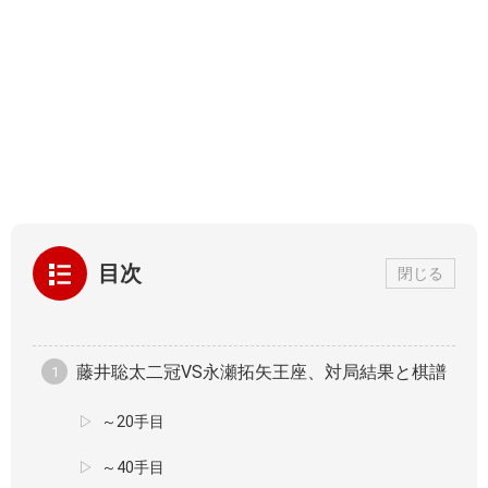
目次
閉じる
藤井聡太二冠VS永瀬拓矢王座、対局結果と棋譜
～20手目
～40手目