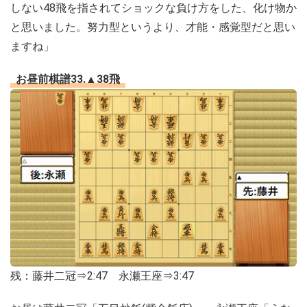
しない48飛を指されてショックな負け方をした、化け物か
と思いました。努力型というより、才能・感覚型だと思い
ますね」
お昼前棋譜33.▲38飛
残：藤井二冠⇒2:47 永瀬王座⇒3:47