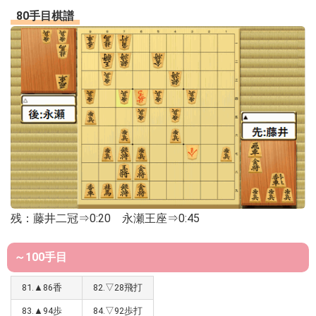
80手目棋譜
残：藤井二冠⇒0:20 永瀬王座⇒0:45
～100手目
81.▲86香
82.▽28飛打
83.▲94歩
84.▽92歩打