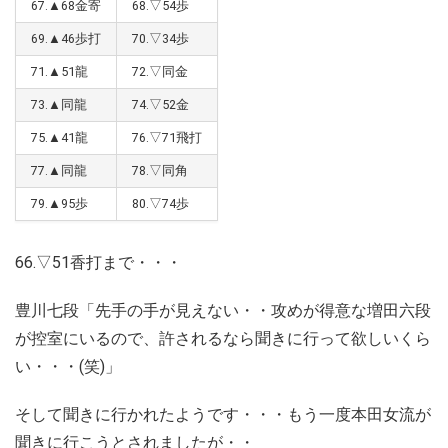
67.▲68金寄
68.▽54歩
69.▲46歩打
70.▽34歩
71.▲51龍
72.▽同金
73.▲同龍
74.▽52金
75.▲41龍
76.▽71飛打
77.▲同龍
78.▽同角
79.▲95歩
80.▽74歩
66.▽51香打まで・・・
豊川七段「先手の手が見えない・・攻めが得意な増田六段
が控室にいるので、許されるなら聞きに行って欲しいくら
い・・・(笑)」
そして聞きに行かれたようです・・・もう一度本田女流が
聞きに行こうとされましたが・・