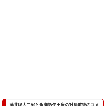
藤井聡太二冠と永瀬拓矢王座の対局前後のコメ