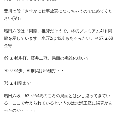
豊川七段「さすがに仕事放棄になっちゃうので止めてくだ
さい(笑)」
増田六段は「同龍」推奨だそうで、将棋プレミアムAIも同
龍を示しています、水匠2は46歩もあるみたい。⇒67.▲68
金寄
69.▲46歩打、藤井二冠、局面の複雑化狙い？
70.▽34歩、AI推奨は56桂打・・
75.▲41龍まで・・
増田六段「62.▽64馬のころの局面とは少し違ってきてい
る、ここで考えられているというのは永瀬王座に誤算があ
ったのか・・・」