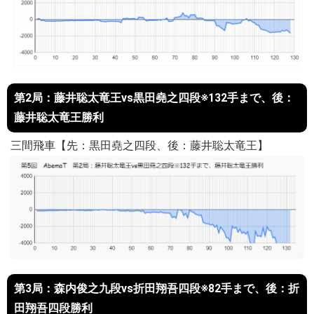
第2局：藤井聡太竜王vs黒田堯之四段※132手まで、後：
藤井聡太竜王勝利
三間飛車【先：黒田堯之四段、後：藤井聡太竜王】
第3局：森内俊之九段vs折田翔吾四段※82手まで、後：折
田翔吾四段勝利