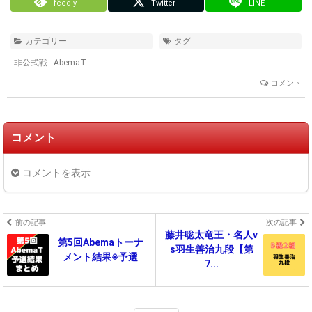
feedly
Twitter
LINE
カテゴリー
タグ
非公式戦 - AbemaT
コメント
コメント
コメントを表示
前の記事
次の記事
藤井聡太竜王・名人v
第5回Abemaトーナ
s羽生善治九段【第
メント結果※予選
7...