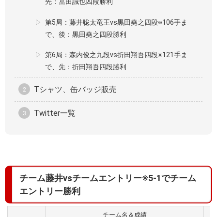
先：冨田誠也四段勝利
第5局：藤井聡太竜王vs黒田堯之四段※106手ま
で、後：黒田堯之四段勝利
第6局：森内俊之九段vs折田翔吾四段※121手ま
で、先：折田翔吾四段勝利
Tシャツ、缶バッジ販売
Twitter一覧
チーム藤井vsチームエントリー※5-1でチーム
エントリー勝利
チーム名＆成績