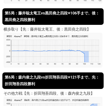
第5局：藤井聡太竜王vs黒田堯之四段※106手まで、後：
黒田堯之四段勝利
横歩取り【先：藤井聡太竜王、後：黒田堯之四段】
第6局：森内俊之九段vs折田翔吾四段※121手まで、先：
折田翔吾四段勝利
その他力戦【先：折田翔吾四段、後：森内俊之九段】