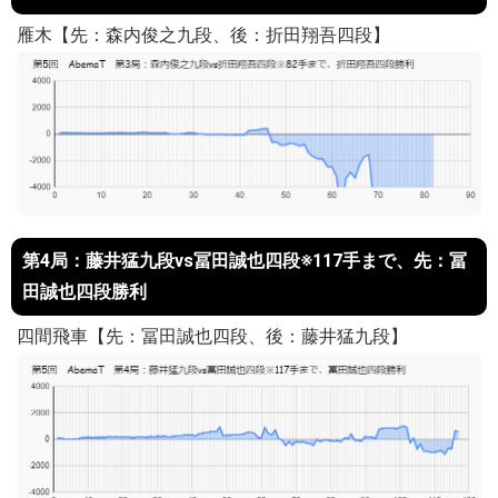
雁木【先：森内俊之九段、後：折田翔吾四段】
第4局：藤井猛九段vs冨田誠也四段※117手まで、先：冨
田誠也四段勝利
四間飛車【先：冨田誠也四段、後：藤井猛九段】