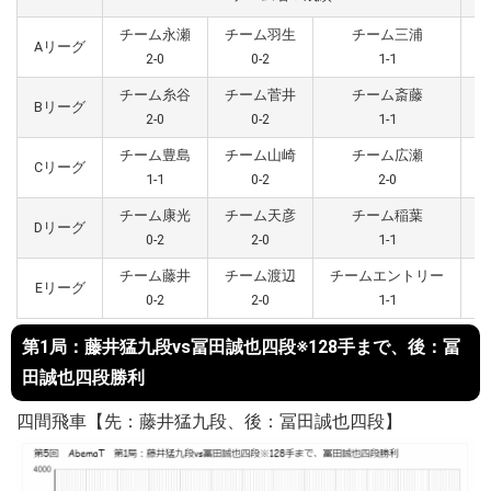
チーム永瀬
チーム羽生
チーム三浦
Aリーグ
2-0
0-2
1-1
チーム糸谷
チーム菅井
チーム斎藤
Bリーグ
2-0
0-2
1-1
チーム豊島
チーム山崎
チーム広瀬
Cリーグ
1-1
0-2
2-0
チーム康光
チーム天彦
チーム稲葉
Dリーグ
0-2
2-0
1-1
チーム藤井
チーム渡辺
チームエントリー
Eリーグ
0-2
2-0
1-1
第1局：藤井猛九段vs冨田誠也四段※128手まで、後：冨
田誠也四段勝利
四間飛車【先：藤井猛九段、後：冨田誠也四段】