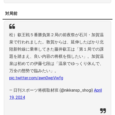
対局前
松）叡王戦５番勝負第２局の前夜祭が石川・加賀温
泉で行われました。敦賀からは、延伸したばかり北
陸新幹線に乗車してきた藤井叡王は「第１局での課
題を踏まえ、良い内容の将棋を指したい」。加賀温
泉は初めての伊藤七段は「温泉でゆっくり休んで、
万全の態勢で臨みたい」。
pic.twitter.com/awn0wpVwfg
— 日刊スポーツ将棋取材班 (@nikkansp_shogi)
April
19, 2024