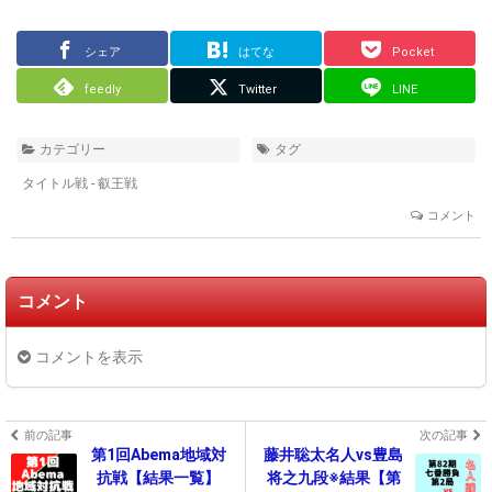
シェア
はてな
Pocket
feedly
Twitter
LINE
カテゴリー
タグ
タイトル戦 - 叡王戦
コメント
コメント
コメントを表示
前の記事
次の記事
第1回Abema地域対
藤井聡太名人vs豊島
抗戦【結果一覧】
将之九段※結果【第