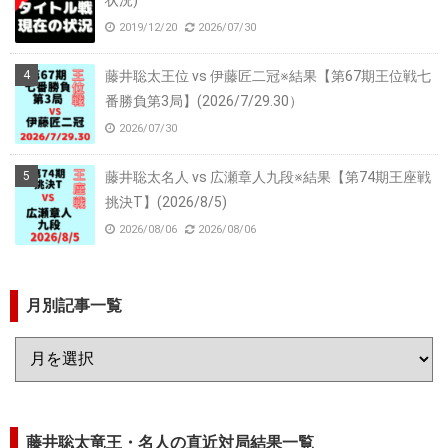
状況)
2019/12/20
2026/07/30
藤井聡太王位 vs 伊藤匠二冠※結果【第67期王位戦七
番勝負第3局】(2026/7/29.30）
2026/07/30
藤井聡太名人 vs 広瀬章人九段※結果【第74期王座戦
挑決T】(2026/8/5)
2026/08/06
2026/08/06
月別記事一覧
藤井聡太竜王・名人の直近対局結果一覧