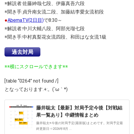
※解説者:佐藤紳哉七段、伊藤真吾六段
※聞き手:貞升南女流二段、加藤結李愛女流初段
●
AbemaTV(2日目)
で8:30～
※解説者:中川大輔八段、阿部光瑠七段
※聞き手:中村真梨花女流四段、和田はな女流1級
過去対局
※※横にスクロールできます※※
[table “0264” not found /]
となっております.+:。(´ω｀*)
藤井聡太【最新】対局予定今後【対戦結
果一覧あり】中継情報まとめ
藤井聡太※今後の対局予定(最新版)まとめです。対局予定最
終更新日⇒2026年8月 ...