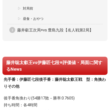
対局前
昼食・おやつ
藤井叡王次局※vs 豊島九段【名人戦第2局】
藤井聡太叡王vs伊藤匠七段※評価値・局面に関す
るNews
先手番：伊藤匠七段
後手番：藤井聡太叡王
戦 型：角換わ
りその他
後手番角換わり(54勝17敗－勝率:0.7605)
持ち時間：各4時間