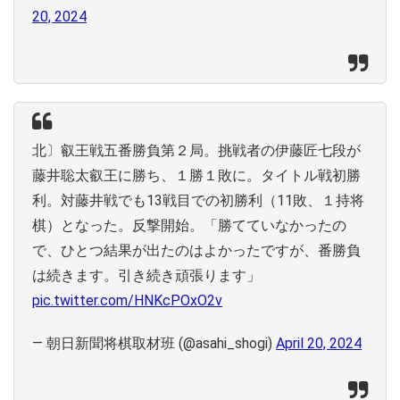
20, 2024
北〕叡王戦五番勝負第２局。挑戦者の伊藤匠七段が
藤井聡太叡王に勝ち、１勝１敗に。タイトル戦初勝
利。対藤井戦でも13戦目での初勝利（11敗、１持将
棋）となった。反撃開始。「勝てていなかったの
で、ひとつ結果が出たのはよかったですが、番勝負
は続きます。引き続き頑張ります」
pic.twitter.com/HNKcPOxO2v
— 朝日新聞将棋取材班 (@asahi_shogi)
April 20, 2024