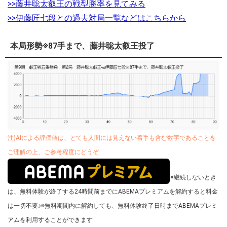
>>藤井聡太叡王の戦型勝率を見てみる
>>伊藤匠七段との過去対局一覧などはこちらから
本局形勢※87手まで、藤井聡太叡王投了
注)AIによる評価値は、とても人間には見えない着手も含む数字であることを
ご理解の上、ご参考程度にどうぞ
※継続しないとき
は、無料体験が終了する24時間前までにABEMAプレミアムを解約すると料金
は一切不要♪
※無料期間内に解約しても、無料体験終了日時までABEMAプレミ
アムを利用することができます