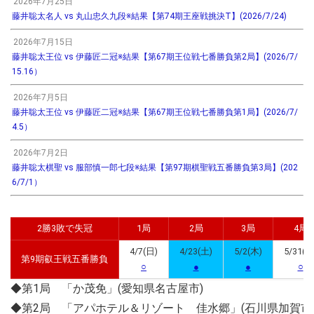
2026年7月25日
藤井聡太名人 vs 丸山忠久九段※結果【第74期王座戦挑決T】(2026/7/24)
2026年7月15日
藤井聡太王位 vs 伊藤匠二冠※結果【第67期王位戦七番勝負第2局】(2026/7/
15.16）
2026年7月5日
藤井聡太王位 vs 伊藤匠二冠※結果【第67期王位戦七番勝負第1局】(2026/7/
4.5）
2026年7月2日
藤井聡太棋聖 vs 服部慎一郎七段※結果【第97期棋聖戦五番勝負第3局】(202
6/7/1）
2勝3敗で失冠
1局
2局
3局
4局
4/7(日)
4/23(土)
5/2(木)
5/31(金
第9期叡王戦五番勝負
○
●
●
○
◆第1局 「か茂免」(愛知県名古屋市)
◆第2局 「アパホテル＆リゾート 佳水郷」(石川県加賀市