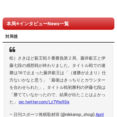
本局※インタビューNews一覧
対局後
松）さきほど叡王戦５番勝負第２局、藤井叡王と伊
藤七段の感想戦が終わりました。タイトル戦での連
勝は16で止まった藤井叡王は「（連勝が止まり）仕
方ないかなと思う」「最後はきっちりとカウンター
を合わせられた」。タイトル戦初勝利の伊藤七段は
「勝てていなかったので、結果が出たことはよかっ
た」
pic.twitter.com/Lz7Yhs93ix
— 日刊スポーツ将棋取材班 (@nikkansp_shogi)
April