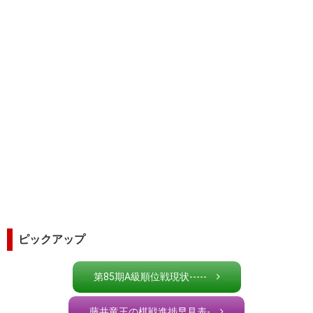
ピックアップ
第85期A級順位戦現状-----
藤井竜王の棋戦進捗早見表-