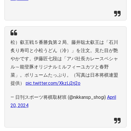
松）叡王戦５番勝負第２局、藤井聡太叡王は「石川
炙り寿司と小松うどん（冷）」を注文。見た目が艶
やかです。伊藤匠七段は「アパ社長カレースペシャ
ル～能登豚オリジナルミルフィーユカツと春野
菜」。ボリュームたっぷり。（写真は日本将棋連盟
提供）
pic.twitter.com/XkzLj2rj2o
— 日刊スポーツ将棋取材班 (@nikkansp_shogi)
April
20, 2024