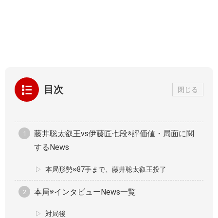
目次
閉じる
藤井聡太叡王vs伊藤匠七段※評価値・局面に関
するNews
本局形勢※87手まで、藤井聡太叡王投了
本局※インタビューNews一覧
対局後