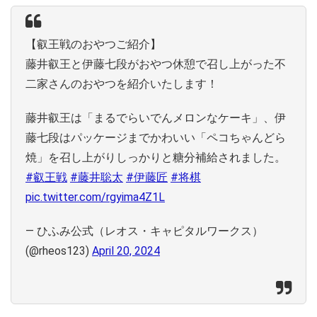
【叡王戦のおやつご紹介】
藤井叡王と伊藤七段がおやつ休憩で召し上がった不
二家さんのおやつを紹介いたします！
藤井叡王は「まるでらいでんメロンなケーキ」、伊
藤七段はパッケージまでかわいい「ペコちゃんどら
焼」を召し上がりしっかりと糖分補給されました。
#叡王戦
#藤井聡太
#伊藤匠
#将棋
pic.twitter.com/rgyima4Z1L
— ひふみ公式（レオス・キャピタルワークス）
(@rheos123)
April 20, 2024