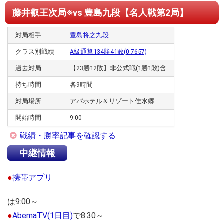
藤井叡王次局※vs 豊島九段【名人戦第2局】
対局相手
豊島将之九段
クラス別戦績
A級通算134勝41敗(0.7657)
過去対局
【23勝12敗】非公式戦(1勝1敗)含
持ち時間
各9時間
対局場所
アパホテル＆リゾート佳水郷
開始時間
9:00
戦績・勝率記事を確認する
中継情報
●
携帯アプリ
は9:00～
●
AbemaTV(1日目)
で8:30～