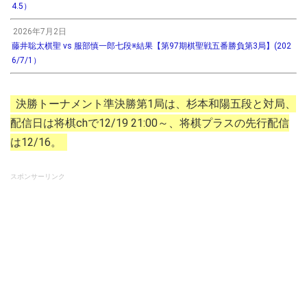
4.5）
2026年7月2日
藤井聡太棋聖 vs 服部慎一郎七段※結果【第97期棋聖戦五番勝負第3局】(202
6/7/1）
決勝トーナメント準決勝第1局は、杉本和陽五段と対局、
配信日は将棋chで12/19 21:00～、将棋プラスの先行配信
は12/16。
スポンサーリンク