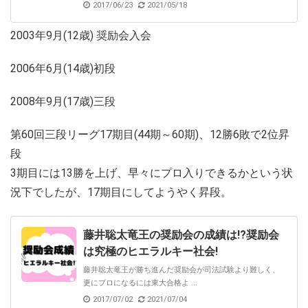
2017/06/23
2021/05/18
2003年9月(12歳) 奨励会入会
2006年6月(14歳)初段
2008年9月(17歳)三段
第60回三段リーグ17期目(44期～60期)、12勝6敗で2位昇
段
3期目には13勝を上げ、早々にプロ入りできるかという状
況下でしたが、17期目にしてようやく昇段。
藤井聡太竜王の奨励会の成績は!?奨励会
は究極のヒエラルキー社会!
藤井聡太竜王が勝ち進んだ奨励会が司法試験より難しく、
更にプロになるには東大合格よ ...
2017/07/02
2021/07/04