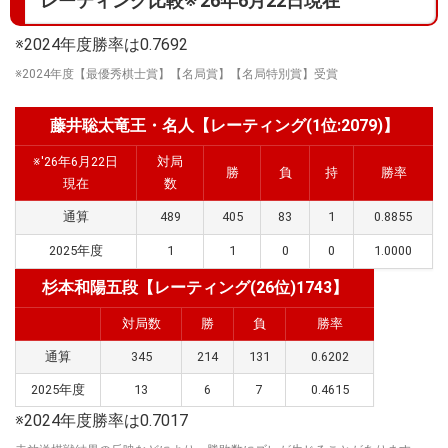
レーティング比較※'26年6月22日現在
※2024年度勝率は0.7692
※2024年度【最優秀棋士賞】【名局賞】【名局特別賞】受賞
藤井聡太竜王・名人【レーティング(1位:2079)】
※'26年6月22日
対局
勝
負
持
勝率
現在
数
通算
489
405
83
1
0.8855
2025年度
1
1
0
0
1.0000
杉本和陽五段【レーティング(26位)1743】
対局数
勝
負
勝率
通算
345
214
131
0.6202
2025年度
13
6
7
0.4615
※2024年度勝率は0.7017