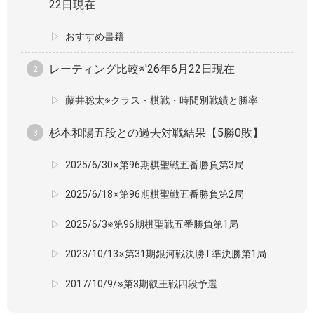
22日現在
おすすめ書籍
レーティング比較※'26年6月22日現在
藤井聡太※クラス・棋戦・時間別戦績と勝率
杉本和陽五段との過去対戦結果【5勝0敗】
2025/6/30※第96期棋聖戦五番勝負第3局
2025/6/18※第96期棋聖戦五番勝負第2局
2025/6/3※第96期棋聖戦五番勝負第1局
2023/10/13※第31期銀河戦決勝T準決勝第1局
2017/10/9/※第3期叡王戦四段予選