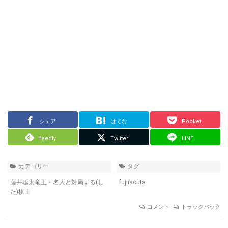
シェア
はてな
Pocket
feedly
Twitter
LINE
カテゴリー
タグ
藤井聡太竜王・名人と対局する(し
fujiisouta
た)棋士
コメント
トラックバック