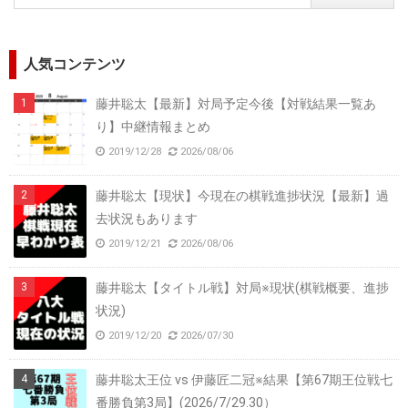
人気コンテンツ
藤井聡太【最新】対局予定今後【対戦結果一覧あ
り】中継情報まとめ
2019/12/28
2026/08/06
藤井聡太【現状】今現在の棋戦進捗状況【最新】過
去状況もあります
2019/12/21
2026/08/06
藤井聡太【タイトル戦】対局※現状(棋戦概要、進捗
状況)
2019/12/20
2026/07/30
藤井聡太王位 vs 伊藤匠二冠※結果【第67期王位戦七
番勝負第3局】(2026/7/29.30）