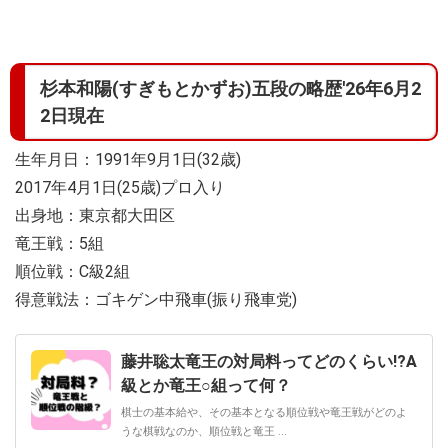
杉本和陽(すぎもとかずお)五段の略歴'26年6月2
2日現在
生年月日：1991年9月1日(32歳)
2017年4月1日(25歳)プロ入り
出身地：東京都大田区
竜王戦：5組
順位戦：C級2組
得意戦法：ゴキゲン中飛車(振り飛車党)
藤井聡太竜王の対局料ってどのくらい!?A
級とか竜王○組って何？
棋士の基本給や、その基本となる順位戦や竜王戦がどのよ
うな棋戦なのか、順位戦と竜王 ...