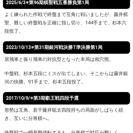
2025/6/3※第96期棋聖戦五番勝負第1局
よく練られた作戦で終盤まで互角に戦いましたが、藤井棋
聖、難しい終盤戦を正確に指し切り、144手まで、杉本六
段投了。
2023/10/13※第31期銀河戦決勝T準決勝第1局
居飛車と振り飛車の対抗型となった本局は相穴熊。
中盤戦、杉本五段にミスが出てしまい、そこからは藤井銀
河の快勝。91手まで、杉本五段投了。
2017/10/9/※第3期叡王戦四段予選
形勢は互角、若干藤井聡太四段持ちの局面がしばらく続
き、互いに分将棋へ。
終盤戦で一瞬形勢逆転するも、分将棋で対応が難しく、