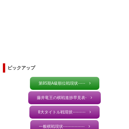
ピックアップ
第85期A級順位戦現状-----
藤井竜王の棋戦進捗早見表-
8大タイトル戦現状---------
一般棋戦現状---------------