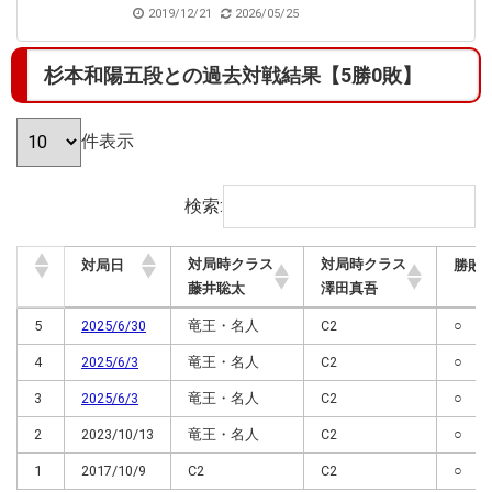
2019/12/21
2026/05/25
杉本和陽五段との過去対戦結果【5勝0敗】
件表示
検索:
対局時クラス
対局時クラス
対局日
勝敗
藤井聡太
澤田真吾
対局時クラス
対局時クラス
対局日
勝敗
5
2025/6/30
竜王・名人
C2
○
藤井聡太
澤田真吾
4
2025/6/3
竜王・名人
C2
○
3
2025/6/3
竜王・名人
C2
○
2
2023/10/13
竜王・名人
C2
○
1
2017/10/9
C2
C2
○