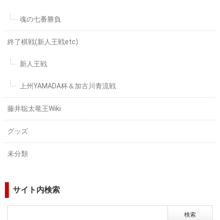
魂の七番勝負
終了棋戦(新人王戦etc)
新人王戦
上州YAMADA杯＆加古川青流戦
藤井聡太竜王Wiki
グッズ
未分類
サイト内検索