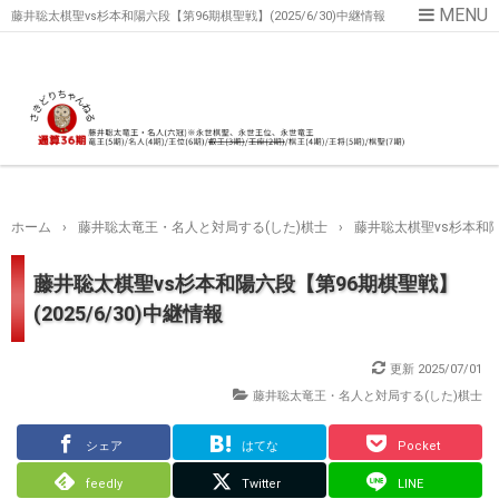
藤井聡太棋聖vs杉本和陽六段【第96期棋聖戦】(2025/6/30)中継情報
ホーム
›
藤井聡太竜王・名人と対局する(した)棋士
›
藤井聡太棋聖vs杉本和陽六
藤井聡太棋聖vs杉本和陽六段【第96期棋聖戦】
(2025/6/30)中継情報
更新
2025/07/01
藤井聡太竜王・名人と対局する(した)棋士
シェア
はてな
Pocket
feedly
Twitter
LINE