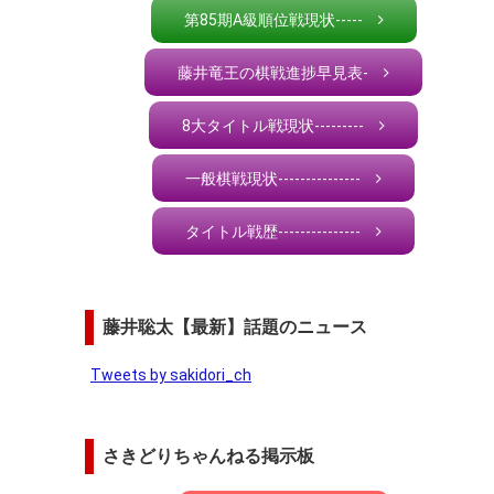
第85期A級順位戦現状-----
藤井竜王の棋戦進捗早見表-
8大タイトル戦現状---------
一般棋戦現状---------------
タイトル戦歴---------------
藤井聡太【最新】話題のニュース
Tweets by sakidori_ch
さきどりちゃんねる掲示板