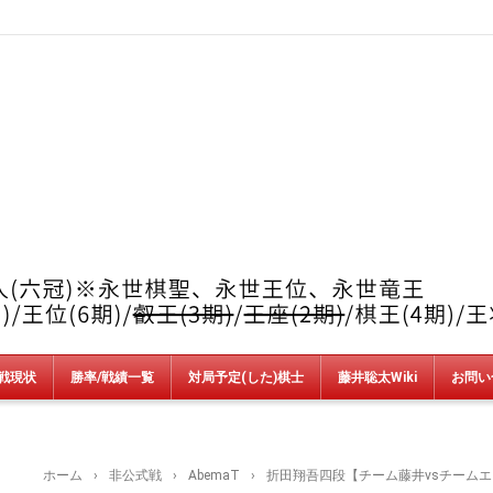
戦現状
勝率/戦績一覧
対局予定(した)棋士
藤井聡太Wiki
お問い
竜王戦
順位戦
王位戦
叡王戦
王座戦
棋王戦
棋聖戦
王将戦
朝日杯
NHK杯
銀河戦
AbemaT
魂の七番勝負
新人王戦
上州YAMADA杯＆加古川青流戦
ホーム
›
非公式戦
›
AbemaT
›
折田翔吾四段【チーム藤井vsチームエント