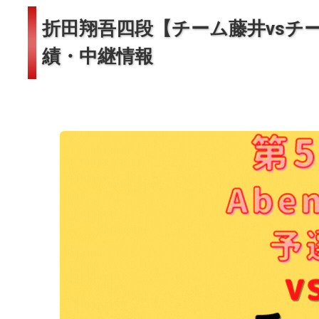
折田翔吾四段【チーム藤井vsチームエ
績・中継情報