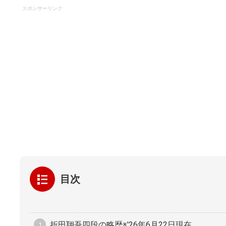
スポンサーリンク
目次
折田翔吾四段の略歴※'26年6月22日現在