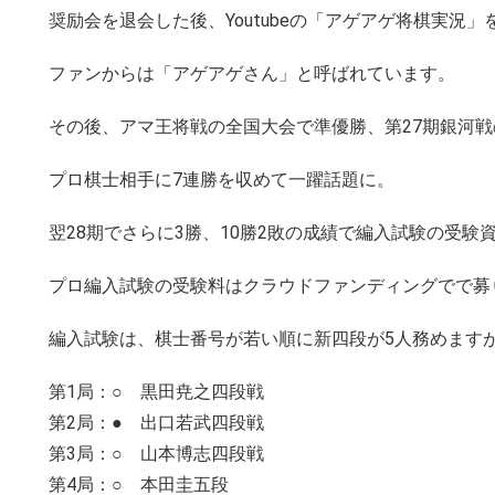
奨励会を退会した後、Youtubeの「アゲアゲ将棋実況」
ファンからは「アゲアゲさん」と呼ばれています。
その後、アマ王将戦の全国大会で準優勝、第27期銀河
プロ棋士相手に7連勝を収めて一躍話題に。
翌28期でさらに3勝、10勝2敗の成績で編入試験の受験
プロ編入試験の受験料はクラウドファンディングでで募
編入試験は、棋士番号が若い順に新四段が5人務めますが
第1局：○ 黒田尭之四段戦
第2局：● 出口若武四段戦
第3局：○ 山本博志四段戦
第4局：○ 本田圭五段