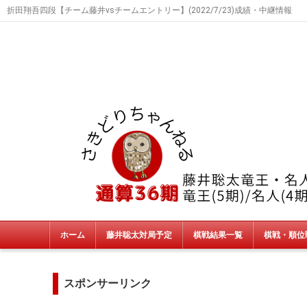
折田翔吾四段【チーム藤井vsチームエントリー】(2022/7/23)成績・中継情報
ホーム
藤井聡太対局予定
棋戦結果一覧
棋戦・順位
タイトル戦
朝日杯・NHK杯・銀河戦
JT杯
非公式戦
終了棋戦(新人王戦etc)
スポンサーリンク