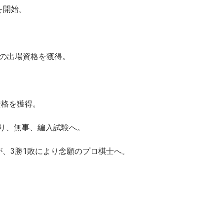
を開始。
戦の出場資格を獲得。
資格を獲得。
り、無事、編入試験へ。
、3勝1敗により念願のプロ棋士へ。