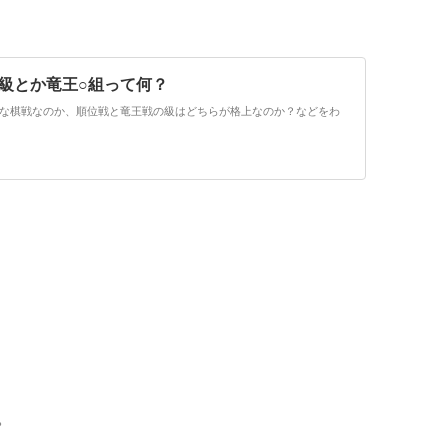
A級とか竜王○組って何？
な棋戦なのか、順位戦と竜王戦の級はどちらが格上なのか？などをわ
。