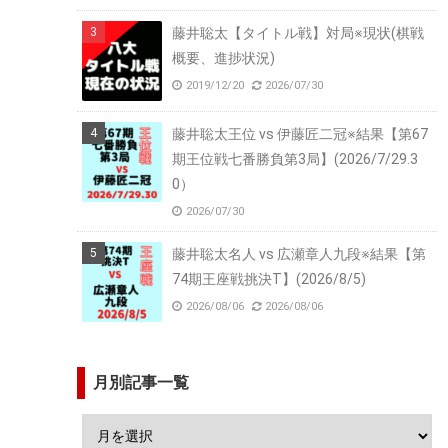
藤井聡太【タイトル戦】対局※現状(棋戦
概要、進捗状況)
2019/12/20
2026/07/30
藤井聡太王位 vs 伊藤匠二冠※結果【第67
期王位戦七番勝負第3局】(2026/7/29.3
0）
2026/07/30
藤井聡太名人 vs 広瀬章人九段※結果【第
74期王座戦挑決T】(2026/8/5)
2026/08/06
2026/08/06
月別記事一覧