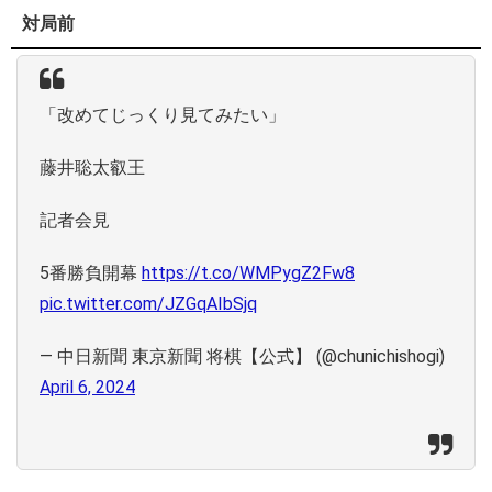
対局前
「改めてじっくり見てみたい」
藤井聡太叡王
記者会見
5番勝負開幕
https://t.co/WMPygZ2Fw8
pic.twitter.com/JZGqAIbSjq
— 中日新聞 東京新聞 将棋【公式】 (@chunichishogi)
April 6, 2024