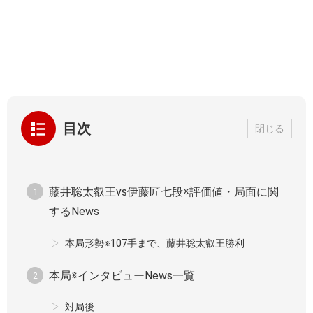
目次
閉じる
藤井聡太叡王vs伊藤匠七段※評価値・局面に関
するNews
本局形勢※107手まで、藤井聡太叡王勝利
本局※インタビューNews一覧
対局後