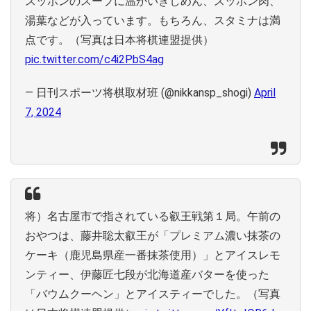
スッポンのスープに温かいきしめん、スッポン肉、
湯葉などが入っています。もちろん、スタミナは満
点です。（写真は日本将棋連盟提供）
pic.twitter.com/c4i2PbS4ag
— 日刊スポーツ将棋取材班 (@nikkansp_shogi)
April
7, 2024
将）名古屋市で指されている叡王戦第１局。午前の
おやつは、藤井聡太叡王が「プレミアム濃い抹茶の
ケーキ（鹿児島県産一番抹茶使用）」とアイスレモ
ンティー、伊藤匠七段が北海道産バターを使った
「バウムクーヘン」とアイスティーでした。（写真