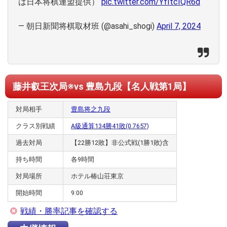
は日本将棋連盟提供）
pic.twitter.com/YfItcIQR6d
— 朝日新聞将棋取材班 (@asahi_shogi)
April 7, 2024
藤井叡王次局※vs 豊島九段【名人戦第1局】
対局相手
豊島将之九段
クラス別戦績
A級通算134勝41敗(0.7657)
過去対局
【22勝12敗】非公式戦(1勝1敗)含
持ち時間
各9時間
対局場所
ホテル椿山荘東京
開始時間
9:00
戦績・勝率記事を確認する