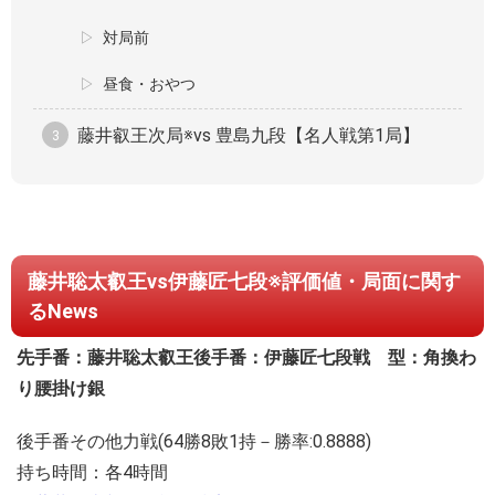
対局前
昼食・おやつ
藤井叡王次局※vs 豊島九段【名人戦第1局】
藤井聡太叡王vs伊藤匠七段※評価値・局面に関す
るNews
先手番：藤井聡太叡王
後手番：伊藤匠七段
戦 型：角換わ
り腰掛け銀
後手番その他力戦(64勝8敗1持－勝率:0.8888)
持ち時間：各4時間