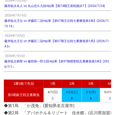
2026年7月25日
藤井聡太名人 vs 丸山忠久九段※結果【第74期王座戦挑決T】(2026/7/24)
2026年7月15日
藤井聡太王位 vs 伊藤匠二冠※結果【第67期王位戦七番勝負第2局】(2026/7/
15.16）
2026年7月5日
藤井聡太王位 vs 伊藤匠二冠※結果【第67期王位戦七番勝負第1局】(2026/7/
4.5）
2026年7月2日
藤井聡太棋聖 vs 服部慎一郎七段※結果【第97期棋聖戦五番勝負第3局】(202
6/7/1）
2勝3敗で失冠
1局
2局
3局
4局
4/7(日)
4/23(土)
5/2(木)
5/31(金
第9期叡王戦五番勝負
○
●
●
○
◆第1局 「か茂免」(愛知県名古屋市)
◆第2局 「アパホテル＆リゾート 佳水郷」(石川県加賀市