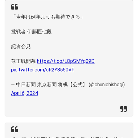
「今年は例年よりも期待できる」
挑戦者 伊藤匠七段
記者会見
叡王戦開幕
https://t.co/LOpSMYq09D
pic.twitter.com/uR2Y8550VF
— 中日新聞 東京新聞 将棋【公式】 (@chunichishogi)
April 6, 2024