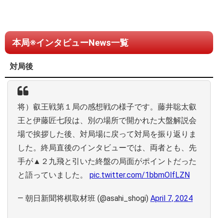
本局※インタビューNews一覧
対局後
将）叡王戦第１局の感想戦の様子です。藤井聡太叡
王と伊藤匠七段は、別の場所で開かれた大盤解説会
場で挨拶した後、対局場に戻って対局を振り返りま
した。終局直後のインタビューでは、両者とも、先
手が▲２九飛と引いた終盤の局面がポイントだった
と語っていました。
pic.twitter.com/1bbmOlfLZN
— 朝日新聞将棋取材班 (@asahi_shogi)
April 7, 2024