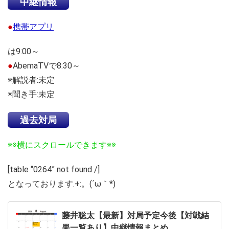
中継情報
●
携帯アプリ
は9:00～
●
AbemaTVで8:30～
※解説者:未定
※聞き手:未定
過去対局
※※横にスクロールできます※※
[table “0264” not found /]
となっております.+:。(´ω｀*)
藤井聡太【最新】対局予定今後【対戦結
果一覧あり】中継情報まとめ