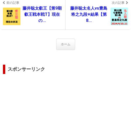
前の記事
次の記事
藤井聡太叡王【第9期
藤井聡太名人vs豊島
叡王戦本戦T】現在
将之九段※結果【第
の...
8...
ホーム
スポンサーリンク