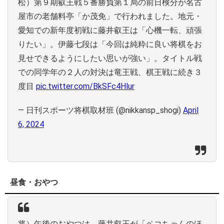
松）第９期叡王戦５番勝負第１局の前日検分が名古
屋市の老舗料亭「か茂免」で行われました。地元・
愛知での新年度初戦に藤井叡王は「心機一転、頑張
りたい」。伊藤七段は「今回は純粋に良い将棋をお
見せできるようにしたい思いが強い」。タイトル戦
での同学年の２人の対決は竜王戦、棋王戦に続き３
度目
pic.twitter.com/BkSFc4Hlur
— 日刊スポーツ将棋取材班 (@nikkansp_shogi)
April
6, 2024
昼食・おやつ
将）午後のおやつは、藤井叡王が「ペコちゃんのほ