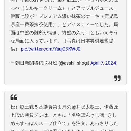
っぺ（ミルキークリーム）」とアップルジュース。
伊藤七段が「プレミアム濃い抹茶のケーキ（鹿児島
県産一番茶抹茶使用）」とアイスティーでした。局
面は中盤の難所が続き、終盤の入り口ともいえそう
な局面に入っています。（写真は日本将棋連盟提
供）
pic.twitter.com/YaujO3KWJ0
— 朝日新聞将棋取材班 (@asahi_shogi)
April 7, 2024
松）叡王戦５番勝負第１局の藤井聡太叡王、伊藤匠
七段の勝負メシは、ともに「名物ぽんきし膳―きし
めんすっぽんスープ仕立て」を注文。あっさりした