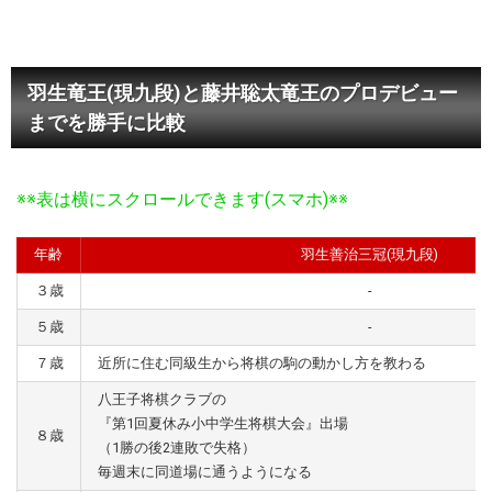
羽生竜王(現九段)と藤井聡太竜王のプロデビュー
までを勝手に比較
※※表は横にスクロールできます(スマホ)※※
年齢
羽生善治三冠(現九段)
３歳
-
５歳
-
７歳
近所に住む同級生から将棋の駒の動かし方を教わる
八王子将棋クラブの
『第1回夏休み小中学生将棋大会』出場
８歳
（1勝の後2連敗で失格）
毎週末に同道場に通うようになる