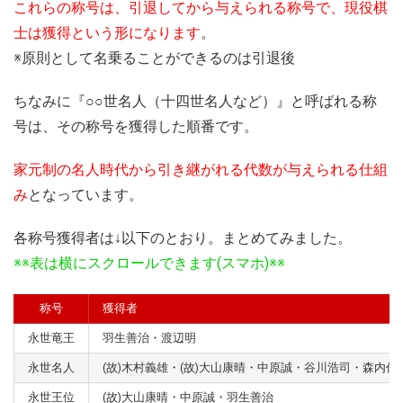
これらの称号は、引退してから与えられる称号で、現役棋
士は獲得という形になります
。
※原則として名乗ることができるのは引退後
ちなみに『○○世名人（十四世名人など）』と呼ばれる称
号は、その称号を獲得した順番です。
家元制の名人時代から引き継がれる代数が与えられる仕組
み
となっています。
各称号獲得者は↓以下のとおり。まとめてみました。
※※表は横にスクロールできます(スマホ)※※
称号
獲得者
永世竜王
羽生善治・渡辺明
永世名人
(故)木村義雄・(故)大山康晴・中原誠・谷川浩司・森内
永世王位
(故)大山康晴・中原誠・羽生善治