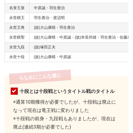
名誉王座
中原誠・羽生善治
永世棋王
羽生善治・渡辺明
永世王将
(故)大山康晴・羽生善治
永世棋聖
(故)大山康晴・中原誠・(故)米長邦雄・羽生善治・佐藤康
永世九段
(故)塚田正夫
永世十段
(故)大山康晴・中原誠
ちなみにこんな感じ
十段とは十段戦というタイトル戦のタイトル
※通算10期獲得が必要でしたが、十段戦は廃止に
なって現在は竜王戦に変わりました
※十段戦の前身・九段戦もありましたが、現在は
廃止(連続3期が必要でした)