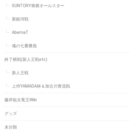
SUNTORY将棋オールスター
新銀河戦
AbemaT
魂の七番勝負
終了棋戦(新人王戦etc)
新人王戦
上州YAMADA杯＆加古川青流戦
藤井聡太竜王Wiki
グッズ
未分類