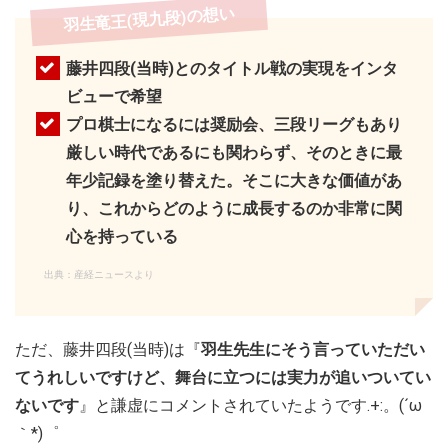
羽生竜王(現九段)の想い
藤井四段(当時)とのタイトル戦の実現をインタ
ビューで希望
プロ棋士になるには奨励会、三段リーグもあり
厳しい時代であるにも関わらず、そのときに最
年少記録を塗り替えた。そこに大きな価値があ
り、これからどのように成長するのか非常に関
心を持っている
出典：産経ニュースより
ただ、藤井四段(当時)は『
羽生先生にそう言っていただい
てうれしいですけど、舞台に立つには実力が追いついてい
ないです
』と謙虚にコメントされていたようです.+:。(´ω
｀*)゜