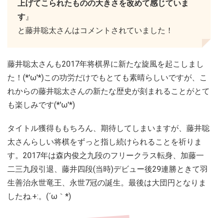
上げてこられたものの大きさを改めて感じていま
す
』
と藤井聡太さんはコメントされていました！
藤井聡太さんも2017年将棋界に新たな旋風を起こしまし
た！(*'ω'*)この功労だけでもとても素晴らしいですが、こ
れからの藤井聡太さんの新たな歴史が刻まれることがとて
も楽しみです(*'ω'*)
タイトル獲得ももちろん、期待してしまいますが、藤井聡
太さんらしい将棋をずっと指し続けられることを祈りま
す。2017年は森内俊之九段のフリークラス転身、加藤一
二三九段引退、藤井四段(当時)デビュー後29連勝ときて羽
生善治永世竜王、永世7冠の誕生。最後は大団円となりま
したね.+:。(´ω｀*)