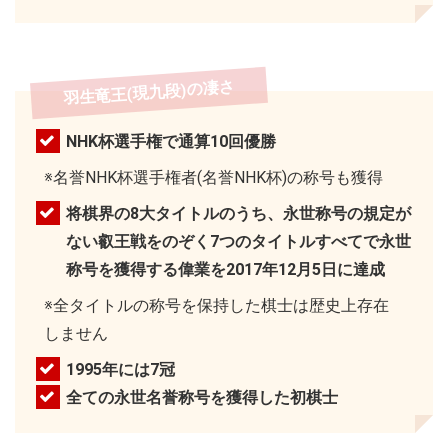
羽生竜王(現九段)の凄さ
NHK杯選手権で通算10回優勝
※名誉NHK杯選手権者(名誉NHK杯)の称号も獲得
将棋界の8大タイトルのうち、永世称号の規定が
ない叡王戦をのぞく7つのタイトルすべてで永世
称号を獲得する偉業を2017年12月5日に達成
※全タイトルの称号を保持した棋士は歴史上存在
しません
1995年には7冠
全ての永世名誉称号を獲得した初棋士