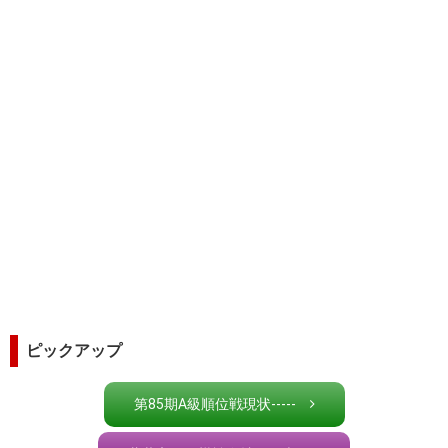
ピックアップ
第85期A級順位戦現状-----