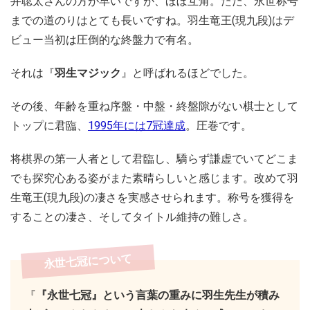
井聡太さんの方が早いですが、ほぼ互角。ただ、永世称号
までの道のりはとても長いですね。羽生竜王(現九段)はデ
ビュー当初は圧倒的な終盤力で有名。
それは『
羽生マジック
』と呼ばれるほどでした。
その後、年齢を重ね序盤・中盤・終盤隙がない棋士として
トップに君臨、
1995年には7冠達成
。圧巻です。
将棋界の第一人者として君臨し、驕らず謙虚でいてどこま
でも探究心ある姿がまた素晴らしいと感じます。改めて羽
生竜王(現九段)の凄さを実感させられます。称号を獲得を
することの凄さ、そしてタイトル維持の難しさ。
永世七冠について
『
『永世七冠』という言葉の重みに羽生先生が積み