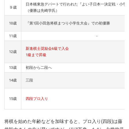
日本橋東急デパートで行われた『よい子日本一決定戦・小学
９歳
（優勝は先崎学氏）
10歳
『第1回小田急将棋まつり小学生大会』での初優勝
11歳
-
新進棋士奨励会6級で入会
12歳
1級まで昇級
13歳
初段から二段へ
14歳
三段
15歳
四段プロ入り
将棋を始めた年齢などを加味すると、プロ入り(四段)は藤