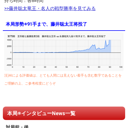
持ち時間：各8時間
>>藤井聡太竜王・名人の戦型勝率を見てみる
本局形勢※91手まで、藤井聡太王将投了
注)AIによる評価値は、とても人間には見えない着手も含む数字であることを
ご理解の上、ご参考程度にどうぞ
本局※インタビューNews一覧
対局前・後