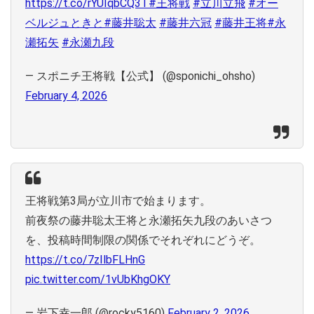
https://t.co/rYUIqbCQ3T
#王将戦
#立川立飛
#オー
ベルジュときと
#藤井聡太
#藤井六冠
#藤井王将
#永
瀬拓矢
#永瀬九段
— スポニチ王将戦【公式】 (@sponichi_ohsho)
February 4, 2026
王将戦第3局が立川市で始まります。
前夜祭の藤井聡太王将と永瀬拓矢九段のあいさつ
を、投稿時間制限の関係でそれぞれにどうぞ。
https://t.co/7zIlbFLHnG
pic.twitter.com/1vUbKhgOKY
— 岩下幸一郎 (@rocky5160)
February 2, 2026