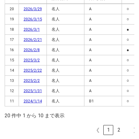
対局時クラス
対局時クラス
対局日
勝敗（1
20
2026/3/29
名人
A
○
藤井聡太
澤田真吾
19
2026/3/15
名人
A
○
18
2026/3/1
名人
A
●
17
2026/2/21
名人
A
○
16
2026/2/8
名人
A
●
15
2025/3/2
名人
A
○
14
2025/2/22
名人
A
○
13
2025/2/2
名人
A
○
12
2025/1/31
名人
A
○
11
2024/1/14
名人
B1
○
20 件中 1 から 10 まで表示
❮
1
2
❯