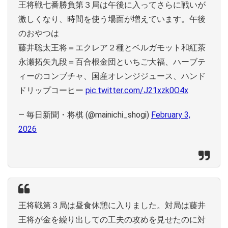
王将戦七番勝負第３局は午後に入ってさらに戦いが
激しくなり、時間を使う場面が増えています。午後
のおやつは
藤井聡太王将＝エクレア２種とベルガモット和紅茶
永瀬拓矢九段＝百合根金団といちご大福、ハーブテ
ィーのコンブチャ、国産オレンジジュース、ハンド
ドリップコーヒー
pic.twitter.com/J21xzk0O4x
— 毎日新聞・将棋 (@mainichi_shogi)
February 3,
2026
王将戦第３局は昼食休憩に入りました。対局は藤井
王将が金を繰り出しての工夫の攻めを見せたのに対