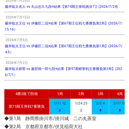
2026年7月25日
藤井聡太名人 vs 丸山忠久九段※結果【第74期王座戦挑決T】(2026/7/24)
2026年7月15日
藤井聡太王位 vs 伊藤匠二冠※結果【第67期王位戦七番勝負第2局】(2026/7/
15.16）
2026年7月5日
藤井聡太王位 vs 伊藤匠二冠※結果【第67期王位戦七番勝負第1局】(2026/7/
4.5）
2026年7月2日
藤井聡太棋聖 vs 服部慎一郎七段※結果【第97期棋聖戦五番勝負第3局】(202
6/7/1）
4勝3敗で防衛
1局
2局
3局
4局
1/11.12
1/24.25
2/3.4
2/17.18
第75期王将戦7番勝負
●
○
●
●
◆第1局 静岡県掛川市/掛川城 二の丸茶室
◆第2局 京都府京都市/伏見稲荷大社