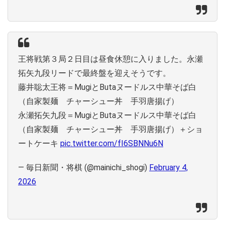
王将戦第３局２日目は昼食休憩に入りました。永瀬
拓矢九段リードで最終盤を迎えそうです。
藤井聡太王将＝MugiとButaヌードルス中華そば白
（自家製麺 チャーシュー丼 手羽唐揚げ）
永瀬拓矢九段＝MugiとButaヌードルス中華そば白
（自家製麺 チャーシュー丼 手羽唐揚げ）＋ショ
ートケーキ
pic.twitter.com/fI6SBNNu6N
— 毎日新聞・将棋 (@mainichi_shogi)
February 4,
2026