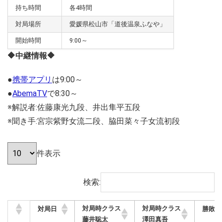
持ち時間
各4時間
対局場所
愛媛県松山市「道後温泉ふなや」
開始時間
9:00～
🔶中継情報🔶
●
携帯アプリ
は9:00～
●
AbemaTV
で8:30～
※解説者:佐藤康光九段、井出隼平五段
※聞き手:宮宗紫野女流二段、脇田菜々子女流初段
件表示
検索:
対局時クラス
対局時クラス
対局日
勝敗（1
藤井聡太
澤田真吾