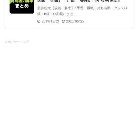
藤井聡太【成績・勝率】※手番・棋戦・持ち時間・クラス(A
級・B級・C級)別にまと ...
2019/12/21
2026/05/25
スポンサーリンク