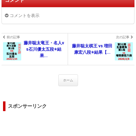
コメント
コメントを表示
前の記事
次の記事
藤井聡太竜王・名人v
藤井聡太棋王 vs 増田
s石川優太五段※結
康宏八段※結果【...
果...
ホーム
スポンサーリンク