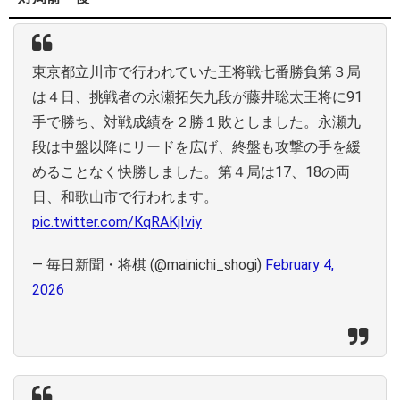
東京都立川市で行われていた王将戦七番勝負第３局
は４日、挑戦者の永瀬拓矢九段が藤井聡太王将に91
手で勝ち、対戦成績を２勝１敗としました。永瀬九
段は中盤以降にリードを広げ、終盤も攻撃の手を緩
めることなく快勝しました。第４局は17、18の両
日、和歌山市で行われます。
pic.twitter.com/KqRAKjIviy
— 毎日新聞・将棋 (@mainichi_shogi)
February 4,
2026