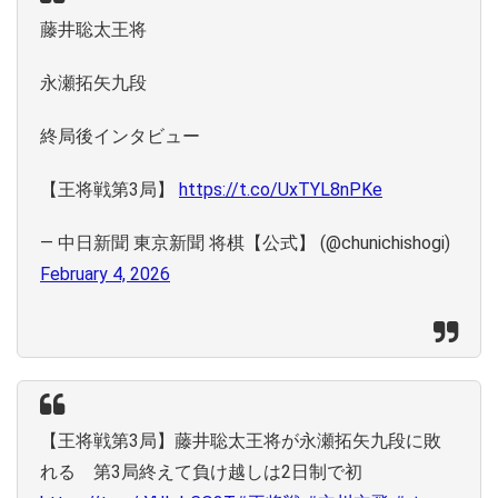
藤井聡太王将
永瀬拓矢九段
終局後インタビュー
【王将戦第3局】
https://t.co/UxTYL8nPKe
— 中日新聞 東京新聞 将棋【公式】 (@chunichishogi)
February 4, 2026
【王将戦第3局】藤井聡太王将が永瀬拓矢九段に敗
れる 第3局終えて負け越しは2日制で初