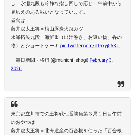
し、永瀬九段も冷静な指し回しで応じ、午前中から
見応えのある戦いとなっています。
昼食は
藤井聡太王将＝梅山豚炭火焼カツ
永瀬拓矢九段＝海鮮重（出汁巻き、お吸い物、香の
物）とショートケーキ
pic.twitter.com/dt6xyj56KT
— 毎日新聞・将棋 (@mainichi_shogi)
February 3,
2026
東京都立川市での王将戦七番勝負第３局１日目午前
のおやつは
藤井聡太王将＝北海道産の百合根を使った「百合根