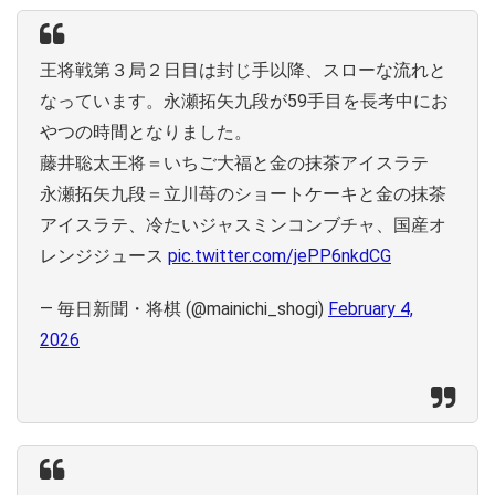
王将戦第３局２日目は封じ手以降、スローな流れと
なっています。永瀬拓矢九段が59手目を長考中にお
やつの時間となりました。
藤井聡太王将＝いちご大福と金の抹茶アイスラテ
永瀬拓矢九段＝立川苺のショートケーキと金の抹茶
アイスラテ、冷たいジャスミンコンブチャ、国産オ
レンジジュース
pic.twitter.com/jePP6nkdCG
— 毎日新聞・将棋 (@mainichi_shogi)
February 4,
2026