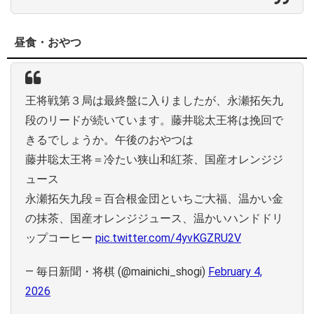
昼食・おやつ
王将戦第３局は最終盤に入りましたが、永瀬拓矢九
段のリードが続いています。藤井聡太王将は挽回で
きるでしょうか。午後のおやつは
藤井聡太王将＝冷たい狭山和紅茶、国産オレンジジ
ュース
永瀬拓矢九段＝百合根金団といちご大福、温かい金
の抹茶、国産オレンジジュース、温かいハンドドリ
ップコーヒー
pic.twitter.com/4yvKGZRU2V
— 毎日新聞・将棋 (@mainichi_shogi)
February 4,
2026