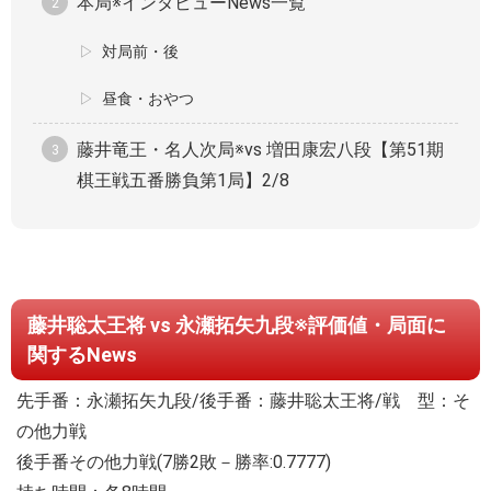
本局※インタビューNews一覧
対局前・後
昼食・おやつ
藤井竜王・名人次局※vs 増田康宏八段【第51期
棋王戦五番勝負第1局】2/8
藤井聡太王将 vs 永瀬拓矢九段※評価値・局面に
関するNews
先手番：永瀬拓矢九段/後手番：藤井聡太王将/戦 型：そ
の他力戦
後手番その他力戦(7勝2敗－勝率:0.7777)