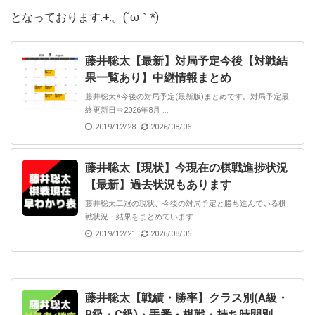
となっております.+:。(´ω｀*)
藤井聡太【最新】対局予定今後【対戦結
果一覧あり】中継情報まとめ
藤井聡太※今後の対局予定(最新版)まとめです。対局予定最
終更新日⇒2026年8月 ...
2019/12/28
2026/08/06
藤井聡太【現状】今現在の棋戦進捗状況
【最新】過去状況もあります
藤井聡太二冠の現状、今後の対局予定と勝ち進んでいる棋
戦状況・結果をまとめています
2019/12/21
2026/08/06
藤井聡太【戦績・勝率】クラス別(A級・
B級・C級)・手番・棋戦・持ち時間別