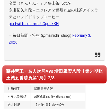
金団（きんとん）」と狭山茶ほのか
永瀬拓矢九段＝エクレア２種類と金の抹茶アイスラ
テとハンドドリップコーヒー
pic.twitter.com/nJhGqockKH
— 毎日新聞・将棋 (@mainichi_shogi)
February 3,
2026
藤井竜王・名人次局※vs 増田康宏八段【第51期棋
王戦五番勝負第1局】2/8
対局相手
増田康宏八段
クラス別戦績
A級通算153勝46敗(0.7688)
過去対局
【14勝1敗】非公式含