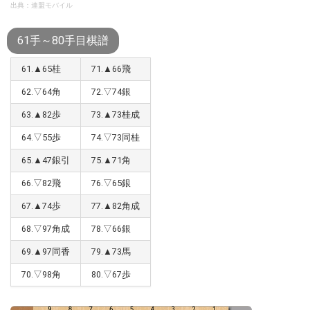
出典：連盟モバイル
61手～80手目棋譜
61.▲65桂
71.▲66飛
62.▽64角
72.▽74銀
63.▲82歩
73.▲73桂成
64.▽55歩
74.▽73同桂
65.▲47銀引
75.▲71角
66.▽82飛
76.▽65銀
67.▲74歩
77.▲82角成
68.▽97角成
78.▽66銀
69.▲97同香
79.▲73馬
70.▽98角
80.▽67歩