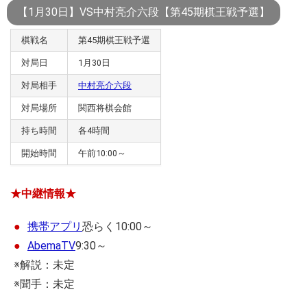
【1月30日】VS中村亮介六段【第45期棋王戦予選】
棋戦名
第45期棋王戦予選
対局日
1月30日
対局相手
中村亮介六段
対局場所
関西将棋会館
持ち時間
各4時間
開始時間
午前10:00～
★中継情報★
携帯アプリ
恐らく10:00～
AbemaTV
9:30～
※解説：未定
※聞手：未定