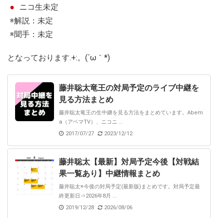
ニコ生未定
※解説：未定
※聞手：未定
となっております.+:。(´ω｀*)
藤井聡太竜王の対局予定のライブ中継を
見る方法まとめ
藤井聡太竜王の生中継を見る方法をまとめています。Abem
a（アベマTV）、ニコニ ...
2017/07/27
2023/12/12
藤井聡太【最新】対局予定今後【対戦結
果一覧あり】中継情報まとめ
藤井聡太※今後の対局予定(最新版)まとめです。対局予定最
終更新日⇒2026年8月 ...
2019/12/28
2026/08/06