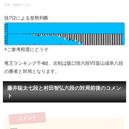
出典：連盟モバイル
技巧2による形勢判断
※ご参考程度にどうぞ
竜王ランキング千4組、次戦は阪口悟六段VS畠山成幸八段
の勝者と対局となります。
藤井聡太七段と村田智弘六段の対局前後のコメン
ト
コメント