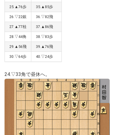
25.▲76歩
35.▲85歩
26.▽22銀
36.▽82飛
27.▲77桂
37.▲86飛
28.▽44角
38.▽83歩
29.▲56飛
39.▲76飛
30.▽64歩
40.▽24歩
24.▽33角で昼休へ。