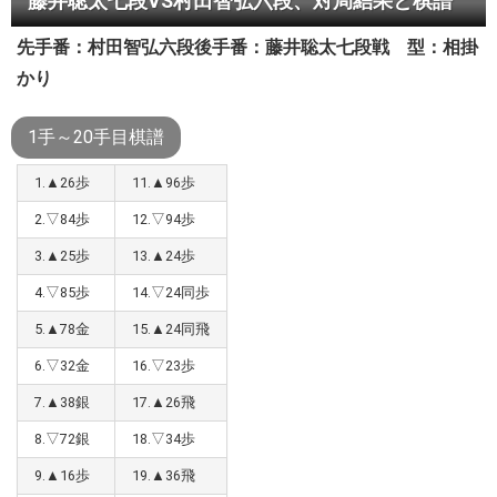
藤井聡太七段VS村田智弘六段、対局結果と棋譜
先手番：村田智弘六段
後手番：藤井聡太七段
戦 型：相掛
かり
1手～20手目棋譜
1.▲26歩
11.▲96歩
2.▽84歩
12.▽94歩
3.▲25歩
13.▲24歩
4.▽85歩
14.▽24同歩
5.▲78金
15.▲24同飛
6.▽32金
16.▽23歩
7.▲38銀
17.▲26飛
8.▽72銀
18.▽34歩
9.▲16歩
19.▲36飛