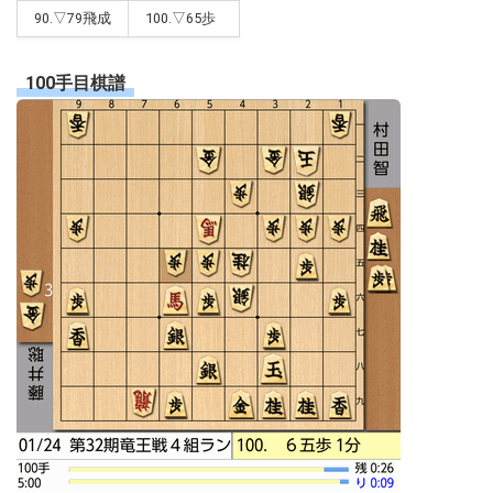
90.▽79飛成
100.▽65歩
100手目棋譜