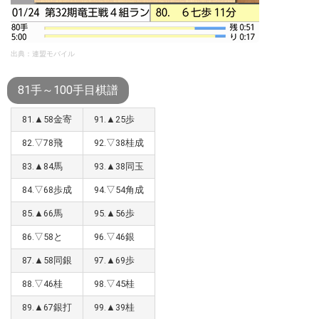
出典：連盟モバイル
81手～100手目棋譜
81.▲58金寄
91.▲25歩
82.▽78飛
92.▽38桂成
83.▲84馬
93.▲38同玉
84.▽68歩成
94.▽54角成
85.▲66馬
95.▲56歩
86.▽58と
96.▽46銀
87.▲58同銀
97.▲69歩
88.▽46桂
98.▽45桂
89.▲67銀打
99.▲39桂