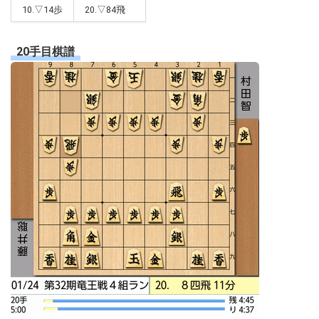
10.▽14歩
20.▽84飛
20手目棋譜