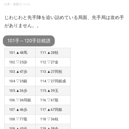
出典：連盟モバイル
じわじわと先手陣を追い詰めている局面、先手局は攻め手
がありません。。
101手～120手目棋譜
101.▲48馬
111.▲28桂
102.▽25歩
112.▽27金
103.▲47歩
113.▲27同桂
104.▽35銀
114.▽27同銀成
105.▲36歩
115.▲39玉
106.▽36同銀
116.▽67龍
107.▲46歩
117.▲67同銀
108.▽77龍
118.▽36桂
109.▲45歩
119.▲58金