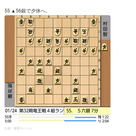
55.▲56銀で夕休へ。
出典：連盟モバイル