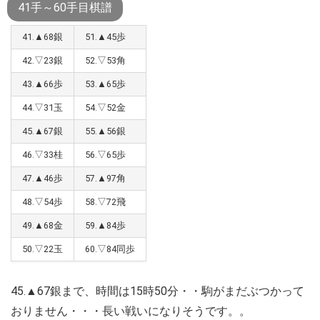
41手～60手目棋譜
41.▲68銀
51.▲45歩
42.▽23銀
52.▽53角
43.▲66歩
53.▲65歩
44.▽31玉
54.▽52金
45.▲67銀
55.▲56銀
46.▽33桂
56.▽65歩
47.▲46歩
57.▲97角
48.▽54歩
58.▽72飛
49.▲68金
59.▲84歩
50.▽22玉
60.▽84同歩
45.▲67銀まで、時間は15時50分・・駒がまだぶつかって
おりません・・・長い戦いになりそうです。。