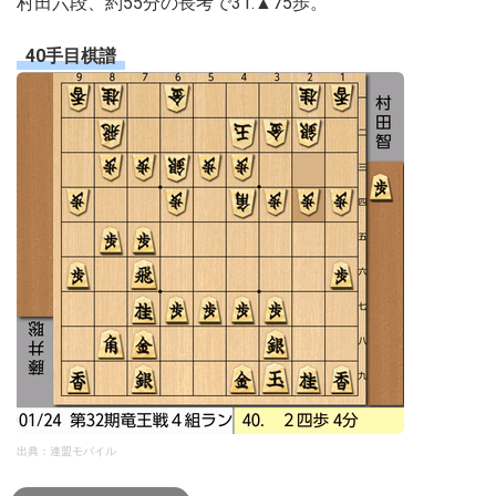
村田六段、約55分の長考で31.▲75歩。
40手目棋譜
出典：連盟モバイル