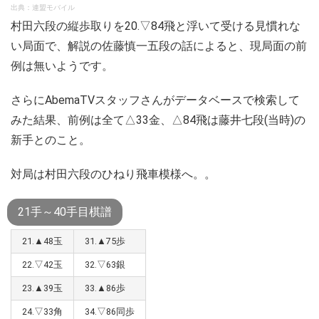
出典：連盟モバイル
村田六段の縦歩取りを20.▽84飛と浮いて受ける見慣れな
い局面で、解説の佐藤慎一五段の話によると、現局面の前
例は無いようです。
さらにAbemaTVスタッフさんがデータベースで検索して
みた結果、前例は全て△33金、△84飛は藤井七段(当時)の
新手とのこと。
対局は村田六段のひねり飛車模様へ。。
21手～40手目棋譜
21.▲48玉
31.▲75歩
22.▽42玉
32.▽63銀
23.▲39玉
33.▲86歩
24.▽33角
34.▽86同歩