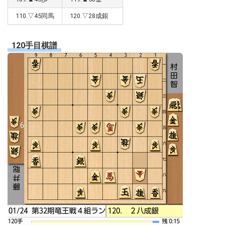
110.▽45同馬
120.▽28成銀
120手目棋譜