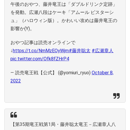
午後のおやつ、藤井竜王は「ダブルドリンク定跡」
を発動。広瀬八段はケーキ「アムール ピスターシ
ュ」（ハロウィン版）。かわいい攻めは藤井竜王の
影響か(Y)。
おやつ記事は読売オンラインで
↓
https://t.co/NmMzEOyWjm
#藤井聡太
#広瀬章人
pic.twitter.com/Ofk8fZHrP4
— 読売竜王戦【公式】 (@yomiuri_ryuo)
October 8,
2022
【第35期竜王戦第1局・藤井聡太竜王－広瀬章人八