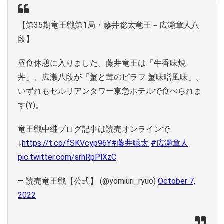
【第35期竜王戦第1局・藤井聡太竜王－広瀬章人八
段】
昼食休憩に入りました。藤井竜王は「牛香味焼
丼」、広瀬八段が「蟹と茸のピラフ 蟹味噌風味」。
いずれもセルリアンタワー東急ホテルで食べられま
す(Y)。
竜王戦中継ブログ記事は読売オンラインで
↓
https://t.co/fSKVcyp96Y
#藤井聡太
#広瀬章人
pic.twitter.com/srhRpPlXzC
— 読売竜王戦【公式】 (@yomiuri_ryuo)
October 7,
2022