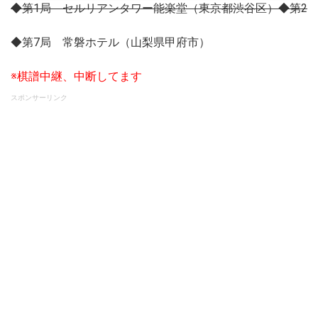
◆第1局 セルリアンタワー能楽堂（東京都渋谷区）
◆第2
◆第7局 常磐ホテル（山梨県甲府市）
※棋譜中継、中断してます
スポンサーリンク