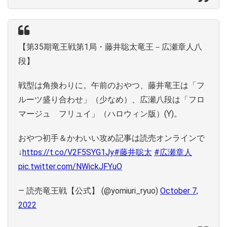
【第35期竜王戦第1局・藤井聡太竜王－広瀬章人八
段】
戦型は角換わりに。午前のおやつ、藤井竜王は「フ
ルーツ盛り合わせ」（少なめ）、広瀬八段は「フロ
マージュ フリュイ」（ハロウィン版）(Y)。
おやつ初手＆かわいい攻め記事は読売オンラインで
↓
https://t.co/V2F5SYG1Jy
#藤井聡太
#広瀬章人
pic.twitter.com/NWickJFYuO
— 読売竜王戦【公式】 (@yomiuri_ryuo)
October 7,
2022