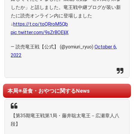
したか」と話しました。竜王戦中継ブログが装い新
たに読売オンライン内に登場しました
↓
https://t.co/toQRroM5Qb
pic.twitter.com/9sZrBOEljX
— 読売竜王戦【公式】 (@yomiuri_ryuo)
October 6,
2022
本局※昼食・おやつに関するNews
【第35期竜王戦第1局・藤井聡太竜王－広瀬章人八
段】