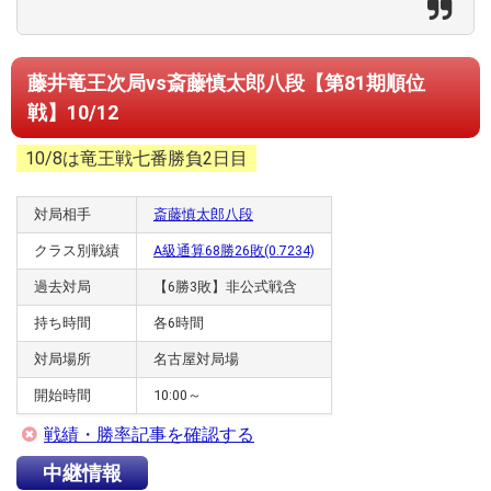
藤井竜王次局vs斎藤慎太郎八段【第81期順位
戦】10/12
10/8は竜王戦七番勝負2日目
対局相手
斎藤慎太郎八段
クラス別戦績
A級通算68勝26敗(0.7234)
過去対局
【6勝3敗】非公式戦含
持ち時間
各6時間
対局場所
名古屋対局場
開始時間
10:00～
戦績・勝率記事を確認する
中継情報