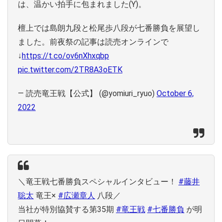
は、温かい拍手に包まれました(Y)。
檀上では島朗九段と松尾歩八段が七番勝負を展望し
ました。前夜祭の記事は読売オンラインで
↓
https://t.co/ov6nXhxqbp
pic.twitter.com/2TR8A3oETK
— 読売竜王戦【公式】 (@yomiuri_ryuo)
October 6,
2022
＼竜王戦七番勝負スペシャルインタビュー！
#藤井
聡太
竜王×
#広瀬章人
八段／
当社が特別協賛する第35期
#竜王戦
#七番勝負
が明