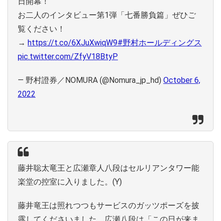
日開幕！
お二人のインタビュー第1弾「七番勝負篇」ぜひご
覧ください！
→
https://t.co/6XJuXwiqW9
#野村ホールディングス
pic.twitter.com/ZfyV18BtyP
— 野村證券／NOMURA (@Nomura_jp_hd)
October 6,
2022
藤井聡太竜王と広瀬章人八段はセルリアンタワー能
楽堂の控室に入りました。(Y)
藤井竜王は照れつつもサービスのガッツポーズを披
露してくださいました。広瀬八段は「この日が来ま