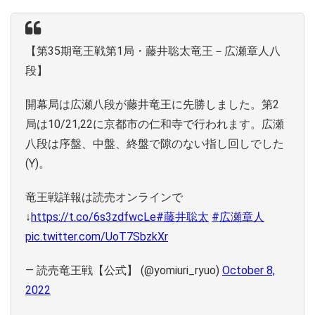
【第35期竜王戦第1局・藤井聡太竜王－広瀬章人八
段】
開幕局は広瀬八段が藤井竜王に先勝しました。第2
局は10/21,22に京都市の仁和寺で行われます。広瀬
八段は序盤、中盤、終盤で隙のない指し回しでした
(Y)。
竜王戦詳報は読売オンラインで
↓
https://t.co/6s3zdfwcLe
#藤井聡太
#広瀬章人
pic.twitter.com/UoT7SbzkXr
— 読売竜王戦【公式】 (@yomiuri_ryuo)
October 8,
2022