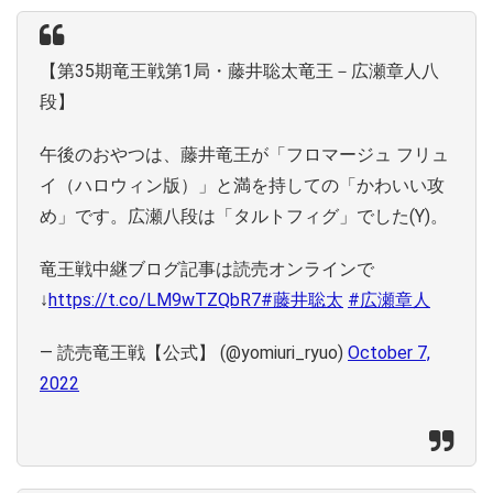
【第35期竜王戦第1局・藤井聡太竜王－広瀬章人八
段】
午後のおやつは、藤井竜王が「フロマージュ フリュ
イ（ハロウィン版）」と満を持しての「かわいい攻
め」です。広瀬八段は「タルトフィグ」でした(Y)。
竜王戦中継ブログ記事は読売オンラインで
↓
https://t.co/LM9wTZQbR7
#藤井聡太
#広瀬章人
— 読売竜王戦【公式】 (@yomiuri_ryuo)
October 7,
2022