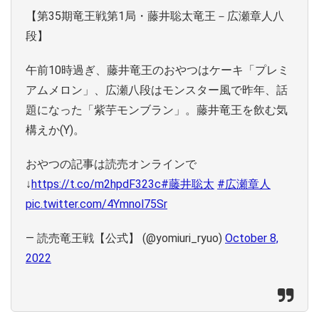
【第35期竜王戦第1局・藤井聡太竜王－広瀬章人八
段】
午前10時過ぎ、藤井竜王のおやつはケーキ「プレミ
アムメロン」、広瀬八段はモンスター風で昨年、話
題になった「紫芋モンブラン」。藤井竜王を飲む気
構えか(Y)。
おやつの記事は読売オンラインで
↓
https://t.co/m2hpdF323c
#藤井聡太
#広瀬章人
pic.twitter.com/4Ymnol75Sr
— 読売竜王戦【公式】 (@yomiuri_ryuo)
October 8,
2022