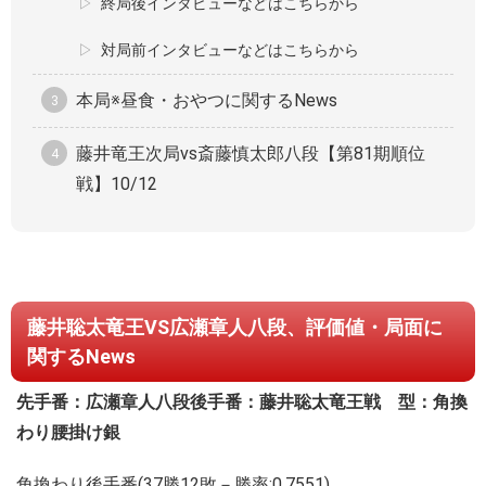
終局後インタビューなどはこちらから
対局前インタビューなどはこちらから
本局※昼食・おやつに関するNews
藤井竜王次局vs斎藤慎太郎八段【第81期順位
戦】10/12
藤井聡太竜王VS広瀬章人八段、評価値・局面に
関するNews
先手番：広瀬章人八段
後手番：藤井聡太竜王
戦 型：角換
わり腰掛け銀
角換わり後手番(37勝12敗－勝率:0.7551)