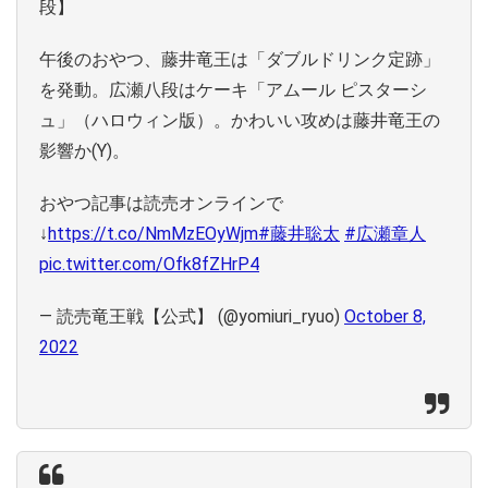
段】
午後のおやつ、藤井竜王は「ダブルドリンク定跡」
を発動。広瀬八段はケーキ「アムール ピスターシ
ュ」（ハロウィン版）。かわいい攻めは藤井竜王の
影響か(Y)。
おやつ記事は読売オンラインで
↓
https://t.co/NmMzEOyWjm
#藤井聡太
#広瀬章人
pic.twitter.com/Ofk8fZHrP4
— 読売竜王戦【公式】 (@yomiuri_ryuo)
October 8,
2022