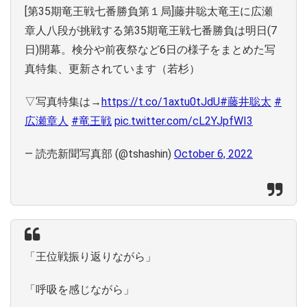
[第35期竜王戦七番勝負第１局]藤井聡太竜王に広瀬
章人八段が挑戦する第35期竜王戦七番勝負は明日(7
日)開幕。検分や前夜祭など6日の様子をまとめた写
真特集、更新されています（若杉）
▽写真特集は→
https://t.co/1axtu0tJdU
#藤井聡太
#
広瀬章人
#竜王戦
pic.twitter.com/cL2YJpfWI3
— 読売新聞写真部 (@tshashin)
October 6, 2022
「王位戦振り返りながら」
「呼吸を感じながら」