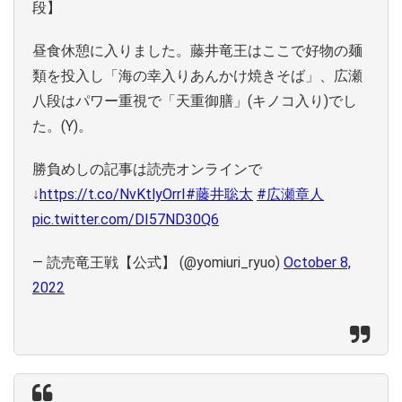
段】
昼食休憩に入りました。藤井竜王はここで好物の麺
類を投入し「海の幸入りあんかけ焼きそば」、広瀬
八段はパワー重視で「天重御膳」(キノコ入り)でし
た。(Y)。
勝負めしの記事は読売オンラインで
↓
https://t.co/NvKtlyOrrI
#藤井聡太
#広瀬章人
pic.twitter.com/DI57ND30Q6
— 読売竜王戦【公式】 (@yomiuri_ryuo)
October 8,
2022