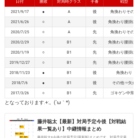
日付
勝敗
対局時クラス
手番
戦型
2021/9/17
●
A
後
角換わりその
2021/6/26
○
A
後
角換わり腰掛け
2020/7/25
○
A
先
角換わりその
2020/2/29
○
B1
先
角換わり腰掛け
2020/1/19
○
B1
先
角換わり腰掛け
2019/12/27
○
B1
先
角換わり腰掛け
2018/11/23
●
B1
後
角換わり
2018/7/6
●
B1
後
その他⇒矢倉
2017/3/26
○
B1
先
ゴキゲン中飛
となっております.+:。(´ω｀*)
藤井聡太【最新】対局予定今後【対戦結
果一覧あり】中継情報まとめ
藤井聡太※今後の対局予定(最新版)まとめです。対局予定最