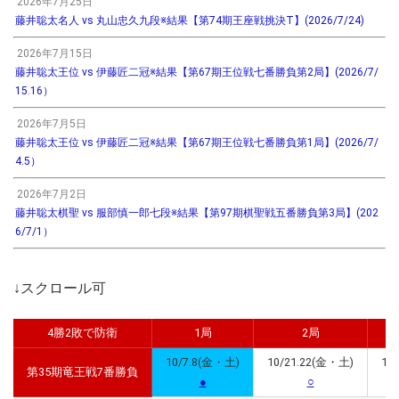
2026年7月25日
藤井聡太名人 vs 丸山忠久九段※結果【第74期王座戦挑決T】(2026/7/24)
2026年7月15日
藤井聡太王位 vs 伊藤匠二冠※結果【第67期王位戦七番勝負第2局】(2026/7/
15.16）
2026年7月5日
藤井聡太王位 vs 伊藤匠二冠※結果【第67期王位戦七番勝負第1局】(2026/7/
4.5）
2026年7月2日
藤井聡太棋聖 vs 服部慎一郎七段※結果【第97期棋聖戦五番勝負第3局】(202
6/7/1）
↓スクロール可
4勝2敗で防衛
1局
2局
10/7.8(金・土)
10/21.22(金・土)
10
第35期竜王戦7番勝負
●
○