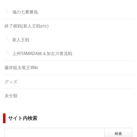
魂の七番勝負
終了棋戦(新人王戦etc)
新人王戦
上州YAMADA杯＆加古川青流戦
藤井聡太竜王Wiki
グッズ
未分類
サイト内検索