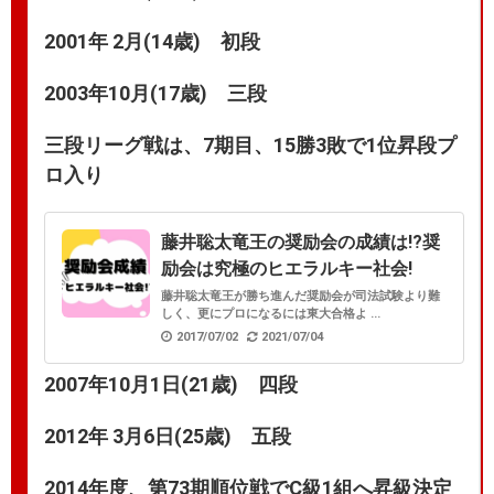
2001年 2月(14歳) 初段
2003年10月(17歳) 三段
三段リーグ戦は、7期目、15勝3敗で1位昇段プ
ロ入り
藤井聡太竜王の奨励会の成績は!?奨
励会は究極のヒエラルキー社会!
藤井聡太竜王が勝ち進んだ奨励会が司法試験より難
しく、更にプロになるには東大合格よ ...
2017/07/02
2021/07/04
2007年10月1日(21歳) 四段
2012年 3月6日(25歳) 五段
2014年度、第73期順位戦で
C級1組へ昇級決定