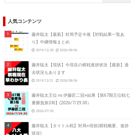
人気コンテンツ
藤井聡太【最新】対局予定今後【対戦結果一覧あ
り】中継情報まとめ
2019/12/28
2026/08/06
藤井聡太【現状】今現在の棋戦進捗状況【最新】過
去状況もあります
2019/12/21
2026/08/06
藤井聡太王位 vs 伊藤匠二冠※結果【第67期王位戦七
番勝負第3局】(2026/7/29.30）
2026/07/30
藤井聡太【タイトル戦】対局※現状(棋戦概要、進捗
状況)