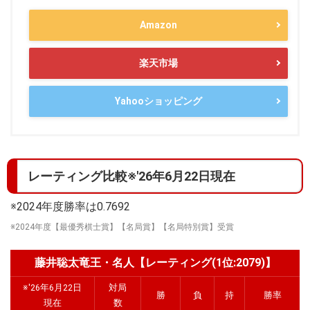
Amazon
楽天市場
Yahooショッピング
レーティング比較※'26年6月22日現在
※2024年度勝率は0.7692
※2024年度【最優秀棋士賞】【名局賞】【名局特別賞】受賞
藤井聡太竜王・名人【レーティング(1位:2079)】
※'26年6月22日
対局
勝
負
持
勝率
現在
数