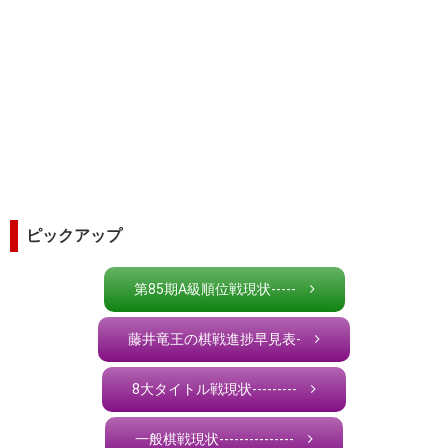
ピックアップ
第85期A級順位戦現状-----
藤井竜王の棋戦進捗早見表-
8大タイトル戦現状---------
一般棋戦現状---------------