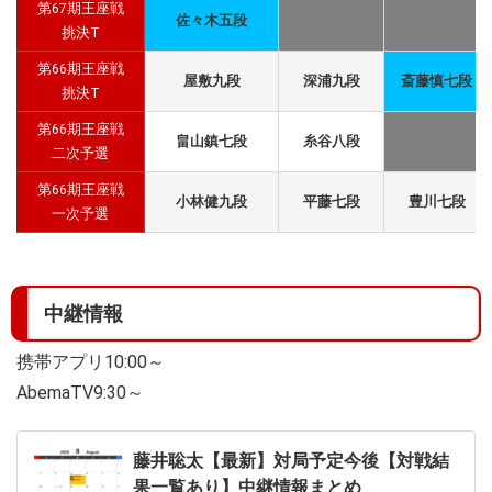
第67期王座戦
佐々木五段
挑決T
第66期王座戦
屋敷九段
深浦九段
斎藤慎七段
挑決T
第66期王座戦
畠山鎮七段
糸谷八段
二次予選
第66期王座戦
小林健九段
平藤七段
豊川七段
一次予選
中継情報
携帯アプリ10:00～
AbemaTV9:30～
藤井聡太【最新】対局予定今後【対戦結
果一覧あり】中継情報まとめ