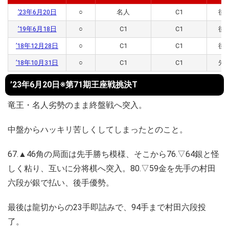
’23年6月20日
○
名人
C1
後
’19年6月18日
○
C1
C1
後
’18年12月28日
○
C1
C1
後
’18年10月31日
○
C1
C1
先
’23年6月20日※第71期王座戦挑決T
竜王・名人劣勢のまま終盤戦へ突入。
中盤からハッキリ苦しくしてしまったとのこと。
67.▲46角の局面は先手勝ち模様、そこから76.▽64銀と怪
しく粘り、互いに分将棋へ突入。80.▽59金を先手の村田
六段が銀で払い、後手優勢。
最後は龍切からの23手即詰みで、94手まで村田六段投
了。