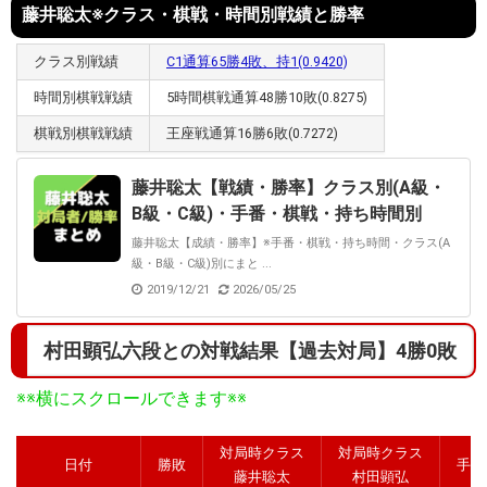
藤井聡太※クラス・棋戦・時間別戦績と勝率
クラス別戦績
C1通算65勝4敗、持1(0.9420)
時間別棋戦戦績
5時間棋戦通算48勝10敗(0.8275)
棋戦別棋戦戦績
王座戦通算16勝6敗(0.7272)
藤井聡太【戦績・勝率】クラス別(A級・
B級・C級)・手番・棋戦・持ち時間別
藤井聡太【成績・勝率】※手番・棋戦・持ち時間・クラス(A
級・B級・C級)別にまと ...
2019/12/21
2026/05/25
村田顕弘六段との対戦結果【過去対局】4勝0敗
※※横にスクロールできます※※
対局時クラス
対局時クラス
日付
勝敗
手番
藤井聡太
村田顕弘