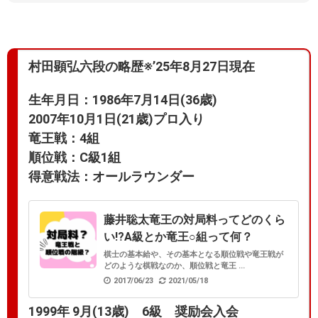
村田顕弘六段の略歴※’25年8月27日現在
生年月日：1986年7月14日(36歳)
2007年10月1日(21歳)プロ入り
竜王戦：4組
順位戦：C級1組
得意戦法：オールラウンダー
藤井聡太竜王の対局料ってどのくら
い!?A級とか竜王○組って何？
棋士の基本給や、その基本となる順位戦や竜王戦が
どのような棋戦なのか、順位戦と竜王 ...
2017/06/23
2021/05/18
1999年 9月(13歳) 6級 奨励会入会