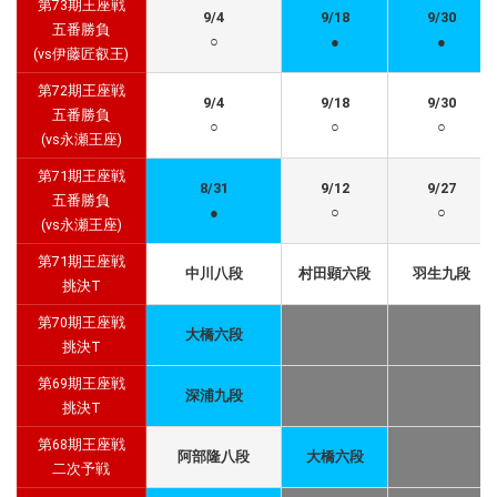
第73期王座戦
9/4
9/18
9/30
五番勝負
○
●
●
(vs伊藤匠叡王)
第72期王座戦
9/4
9/18
9/30
五番勝負
○
○
○
(vs永瀬王座)
第71期王座戦
8/31
9/12
9/27
五番勝負
●
○
○
(vs永瀬王座)
第71期王座戦
中川八段
村田顕六段
羽生九段
挑決T
第70期王座戦
大橋六段
挑決T
第69期王座戦
深浦九段
挑決T
第68期王座戦
阿部隆八段
大橋六段
二次予戦