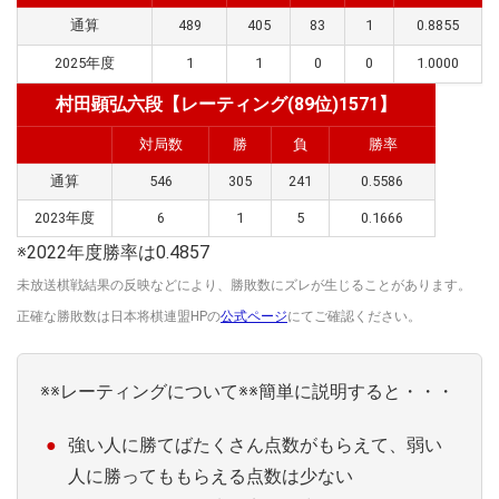
通算
489
405
83
1
0.8855
2025年度
1
1
0
0
1.0000
村田顕弘六段【レーティング(89位)1571】
対局数
勝
負
勝率
通算
546
305
241
0.5586
2023年度
6
1
5
0.1666
※2022年度勝率は0.4857
未放送棋戦結果の反映などにより、勝敗数にズレが生じることがあります。
正確な勝敗数は日本将棋連盟HPの
公式ページ
にてご確認ください。
※※レーティングについて※※簡単に説明すると・・・
強い人に勝てばたくさん点数がもらえて、弱い
人に勝ってももらえる点数は少ない