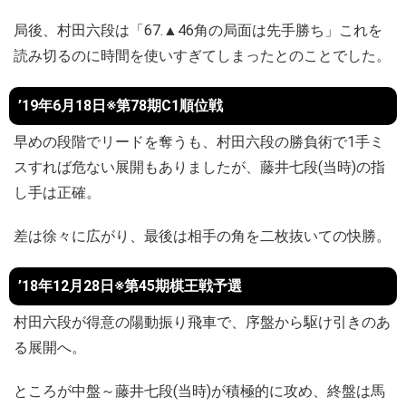
局後、村田六段は「67.▲46角の局面は先手勝ち」これを
読み切るのに時間を使いすぎてしまったとのことでした。
’19年6月18日※第78期C1順位戦
早めの段階でリードを奪うも、村田六段の勝負術で1手ミ
スすれば危ない展開もありましたが、藤井七段(当時)の指
し手は正確。
差は徐々に広がり、最後は相手の角を二枚抜いての快勝。
’18年12月28日※第45期棋王戦予選
村田六段が得意の陽動振り飛車で、序盤から駆け引きのあ
る展開へ。
ところが中盤～藤井七段(当時)が積極的に攻め、終盤は馬