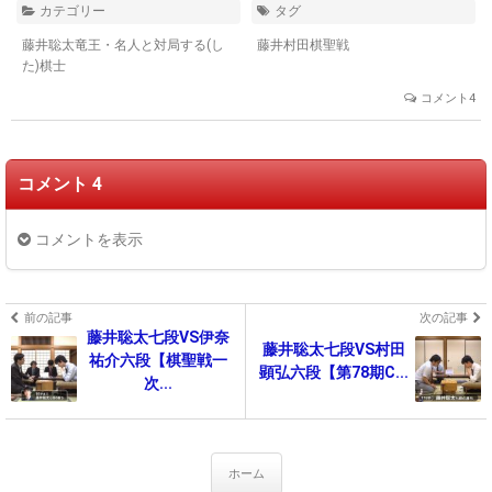
カテゴリー
タグ
藤井聡太竜王・名人と対局する(し
藤井村田棋聖戦
た)棋士
コメント4
コメント 4
コメントを表示
前の記事
次の記事
藤井聡太七段VS伊奈
藤井聡太七段VS村田
祐介六段【棋聖戦一
顕弘六段【第78期C...
次...
ホーム