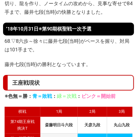
切り、龍を作り、ノータイムの攻めから、見事な寄せで84
手まで、藤井七段(当時)の快勝となりました。
’18年10月31日※第90期棋聖戦一次予選
68.▽8六歩～徐々に藤井七段(当時)がペースを握り、対局
は101手まで。
藤井七段(当時)の勝利となっています。
王座戦現状
※色無＝勝：
青＝敗戦
：
緑＝次戦
：
ピンク＝開始前
棋戦
1局
2局
3局
第74期王座戦
斎藤明日斗六段
天彦九段
丸山九段
挑決T