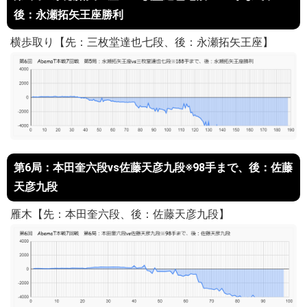
後：永瀬拓矢王座勝利
横歩取り【先：三枚堂達也七段、後：永瀬拓矢王座】
第6局：本田奎六段vs佐藤天彦九段※98手まで、後：佐藤
天彦九段
雁木【先：本田奎六段、後：佐藤天彦九段】