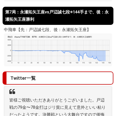
第7局：永瀬拓矢王座vs戸辺誠七段※144手まで、後：永
瀬拓矢王座勝利
中飛車【先：戸辺誠七段、後：永瀬拓矢王座】
Twitter一覧
皆様ご視聴いただきありがとうございました。戸辺
戦の79金〜78金打はジリ貧に見えて意外といい粘り
だったようです。決勝戦という大舞台ですので後悔