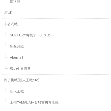
銀河戦
JT杯
非公式戦
SUNTORY将棋オールスター
新銀河戦
AbemaT
魂の七番勝負
終了棋戦(新人王戦etc)
新人王戦
上州YAMADA杯＆加古川青流戦