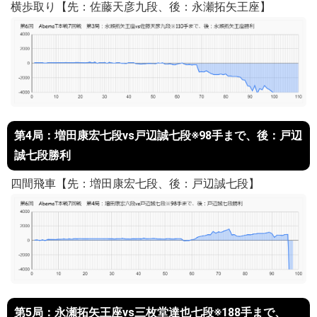
横歩取り【先：佐藤天彦九段、後：永瀬拓矢王座】
第4局：増田康宏七段vs戸辺誠七段※98手まで、後：戸辺
誠七段勝利
四間飛車【先：増田康宏七段、後：戸辺誠七段】
第5局：永瀬拓矢王座vs三枚堂達也七段※188手まで、