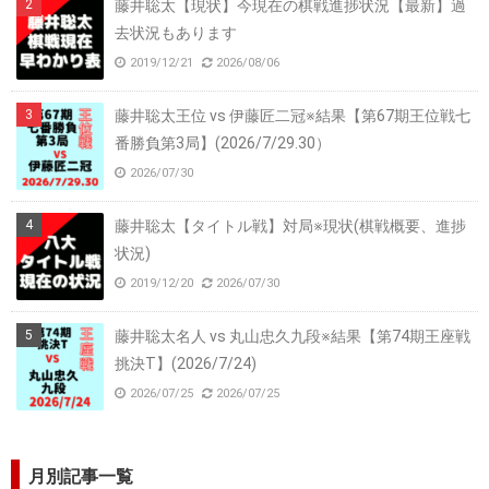
藤井聡太【現状】今現在の棋戦進捗状況【最新】過
去状況もあります
2019/12/21
2026/08/06
藤井聡太王位 vs 伊藤匠二冠※結果【第67期王位戦七
番勝負第3局】(2026/7/29.30）
2026/07/30
藤井聡太【タイトル戦】対局※現状(棋戦概要、進捗
状況)
2019/12/20
2026/07/30
藤井聡太名人 vs 丸山忠久九段※結果【第74期王座戦
挑決T】(2026/7/24)
2026/07/25
2026/07/25
月別記事一覧