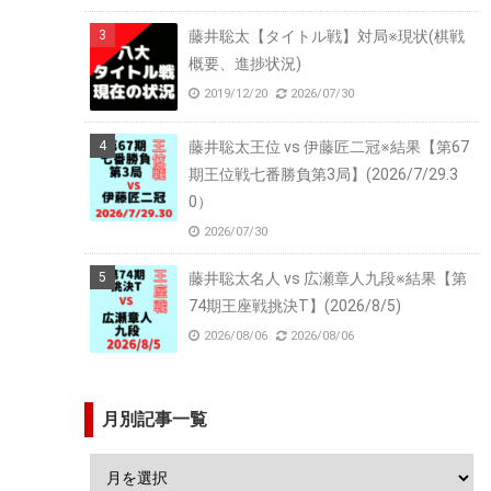
藤井聡太【タイトル戦】対局※現状(棋戦
概要、進捗状況)
2019/12/20
2026/07/30
藤井聡太王位 vs 伊藤匠二冠※結果【第67
期王位戦七番勝負第3局】(2026/7/29.3
0）
2026/07/30
藤井聡太名人 vs 広瀬章人九段※結果【第
74期王座戦挑決T】(2026/8/5)
2026/08/06
2026/08/06
月別記事一覧