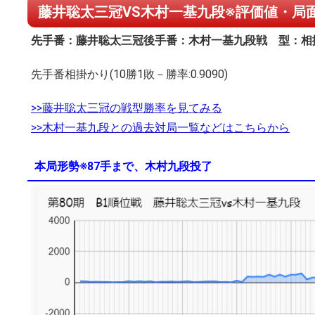
藤井聡太三冠VS木村一基九段※評価値・局面
先手番：藤井聡太三冠
後手番：木村一基九段
戦 型：相
先手番相掛かり(10勝1敗－勝率:0.9090)
>>藤井聡太三冠の戦型勝率を見てみる
>>木村一基九段との過去対局一覧などはこちらから
本局形勢※87手まで、木村九段投了