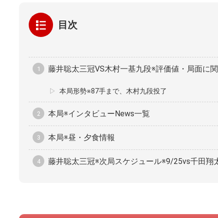
目次
藤井聡太三冠VS木村一基九段※評価値・局面に関す
本局形勢※87手まで、木村九段投了
本局※インタビューNews一覧
本局※昼・夕食情報
藤井聡太三冠※次局スケジュール※9/25vs千田翔