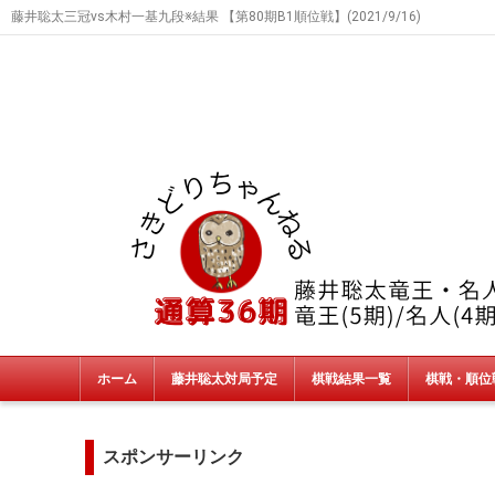
藤井聡太三冠vs木村一基九段※結果 【第80期B1順位戦】(2021/9/16)
ホーム
藤井聡太対局予定
棋戦結果一覧
棋戦・順位
タイトル戦
朝日杯・NHK杯・銀河戦
JT杯
非公式戦
終了棋戦(新人王戦etc)
スポンサーリンク