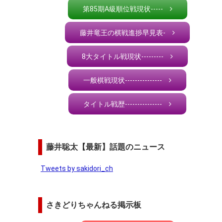
第85期A級順位戦現状-----
藤井竜王の棋戦進捗早見表-
8大タイトル戦現状---------
一般棋戦現状---------------
タイトル戦歴---------------
藤井聡太【最新】話題のニュース
Tweets by sakidori_ch
さきどりちゃんねる掲示板