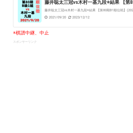
藤井聡太三冠vs木村一基九段※結果 【第80期B
藤井聡太三冠vs木村一基九段※結果 【第80期B1順位戦】(202
2021/09/20
2023/12/12
※棋譜中継、中止
スポンサーリンク