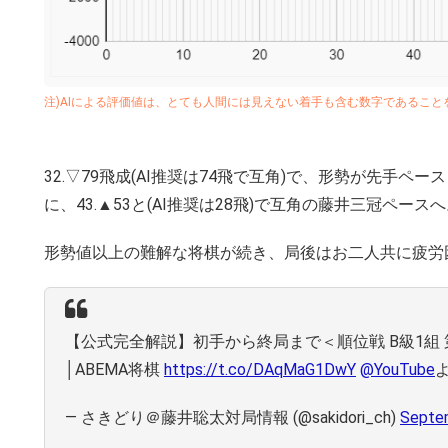
注)AIによる評価値は、とても人間には見えない着手も含む数字であるこ
32.▽79飛成(AI推奨は74飛で互角)で、形勢が先手ペ
に、43.▲53と(AI推奨は28飛)で互角の藤井三冠ペース
形勢値以上の難解な将棋が続き、局後はお二人共に疲労
【公式完全解説】初手から終局まで＜順位戦 B級1組 
│ABEMA将棋
https://t.co/DAqMaG1DwY
@YouTube
— さきどり＠藤井聡太対局情報 (@sakidori_ch)
Septe