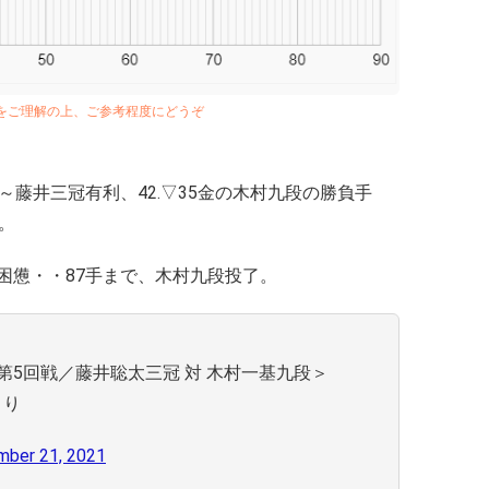
とをご理解の上、ご参考程度にどうぞ
ース～藤井三冠有利、42.▽35金の木村九段の勝負手
へ。
困憊・・87手まで、木村九段投了。
第5回戦／藤井聡太三冠 対 木村一基九段＞
より
mber 21, 2021