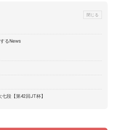
閉じる
るNews
太七段【第42回JT杯】