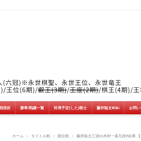
戦現状
勝率/戦績一覧
対局予定(した)棋士
藤井聡太Wiki
お問い
竜王戦
順位戦
王位戦
叡王戦
王座戦
棋王戦
棋聖戦
王将戦
朝日杯
NHK杯
銀河戦
AbemaT
魂の七番勝負
新人王戦
上州YAMADA杯＆加古川青流戦
ホーム
›
タイトル戦
›
順位戦
›
藤井聡太三冠vs木村一基九段※結果 【第80