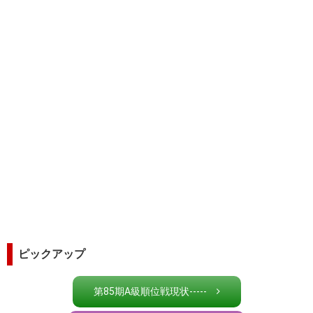
ピックアップ
第85期A級順位戦現状-----