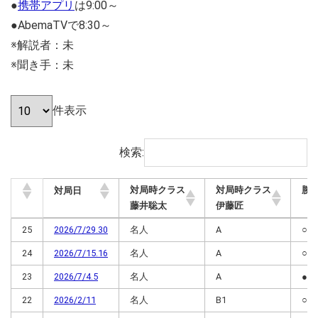
●
携帯アプリ
は9:00～
●AbemaTVで8:30～
※解説者：未
※聞き手：未
件表示
検索:
対局時クラス
対局時クラス
勝
対局日
藤井聡太
伊藤匠
（1
対局時クラス
対局時クラス
勝
対局日
25
2026/7/29.30
名人
A
○
藤井聡太
伊藤匠
（1
24
2026/7/15.16
名人
A
○
23
2026/7/4.5
名人
A
●
22
2026/2/11
名人
B1
○