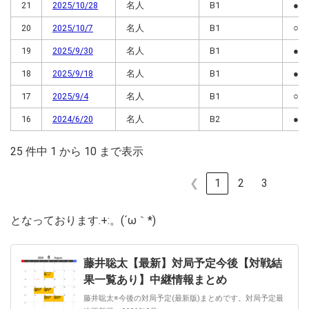
21
2025/10/28
名人
B1
●
20
2025/10/7
名人
B1
○
19
2025/9/30
名人
B1
●
18
2025/9/18
名人
B1
●
17
2025/9/4
名人
B1
○
16
2024/6/20
名人
B2
●
25 件中 1 から 10 まで表示
❮
1
2
3
となっております.+:。(´ω｀*)
藤井聡太【最新】対局予定今後【対戦結
果一覧あり】中継情報まとめ
藤井聡太※今後の対局予定(最新版)まとめです。対局予定最