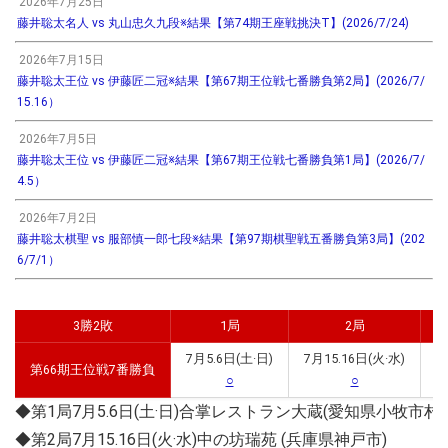
2026年7月25日
藤井聡太名人 vs 丸山忠久九段※結果【第74期王座戦挑決T】(2026/7/24)
2026年7月15日
藤井聡太王位 vs 伊藤匠二冠※結果【第67期王位戦七番勝負第2局】(2026/7/
15.16）
2026年7月5日
藤井聡太王位 vs 伊藤匠二冠※結果【第67期王位戦七番勝負第1局】(2026/7/
4.5）
2026年7月2日
藤井聡太棋聖 vs 服部慎一郎七段※結果【第97期棋聖戦五番勝負第3局】(202
6/7/1）
3勝2敗
1局
2局
7月5.6日(土·日)
7月15.16日(火·水)
7
第66期王位戦7番勝負
○
○
◆第1局7月5.6日(土·日)合掌レストラン大蔵(愛知県小牧市村)
◆第2局7月15.16日(火·水)中の坊瑞苑 (兵庫県神戸市)