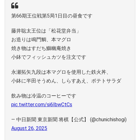
第66期王位戦第5局1日目の昼食です
藤井聡太王位は「松花堂弁当」
お造りは鳴門鯛、本マグロ
焼き物はすだち鰤幽庵焼き
小鉢でフィッシュカツを注文です
永瀬拓矢九段は本マグロを使用した鉄火丼、
小鉢に半田そうめん、しらすあえ、ポテトサラダ
飲み物は冷温のコーヒーです
pic.twitter.com/si6IbwCtCs
— 中日新聞 東京新聞 将棋【公式】 (@chunichishogi)
August 26, 2025