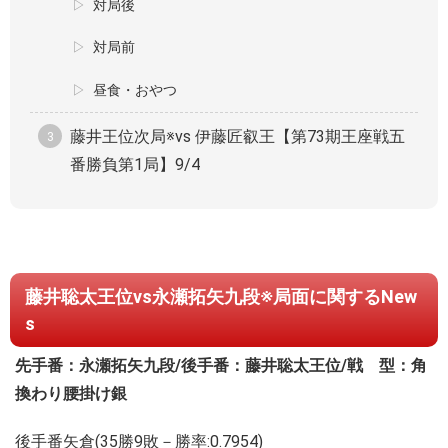
対局後
対局前
昼食・おやつ
藤井王位次局※vs 伊藤匠叡王【第73期王座戦五
番勝負第1局】9/4
藤井聡太王位vs永瀬拓矢九段※局面に関するNew
s
先手番：永瀬拓矢九段/後手番：藤井聡太王位/戦 型：角
換わり腰掛け銀
後手番矢倉(35勝9敗－勝率:0.7954)