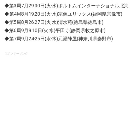
◆第3局7月29.30日(火·水)ポルトムインターナショナル北海
◆第4局8月19.20日(火·水)宗像ユリックス(福岡県宗像市)
◆第5局8月26.27日(火·水)渭水苑(徳島県徳島市)
◆第6局9月9.10日(火·水)平田寺(静岡県牧之原市)
◆第7局9月24·25日(水·木)元湯陣屋(神奈川県秦野市)
スポンサーリンク