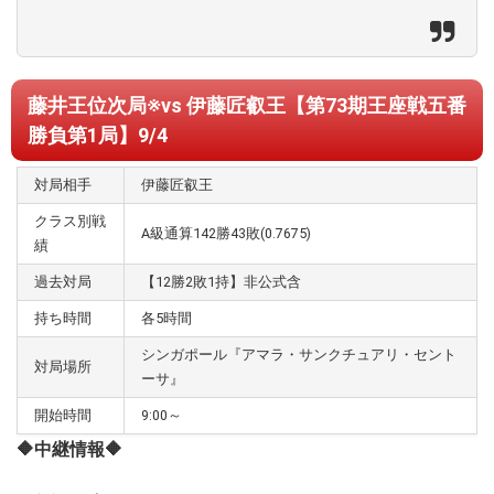
藤井王位次局※vs 伊藤匠叡王【第73期王座戦五番
勝負第1局】9/4
対局相手
伊藤匠叡王
クラス別戦
A級通算142勝43敗(0.7675)
績
過去対局
【12勝2敗1持】非公式含
持ち時間
各5時間
シンガポール『アマラ・サンクチュアリ・セント
対局場所
ーサ』
開始時間
9:00～
🔶中継情報🔶