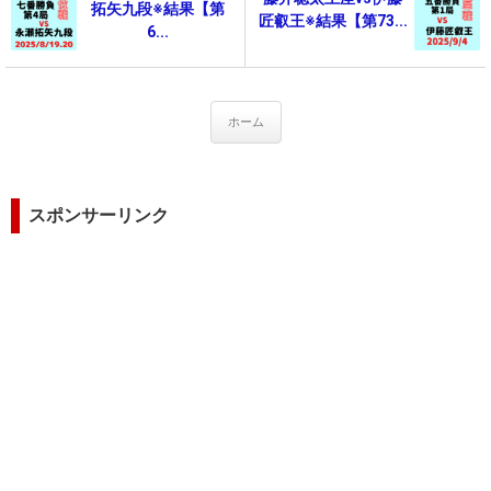
拓矢九段※結果【第
匠叡王※結果【第73...
6...
ホーム
スポンサーリンク