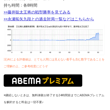
持ち時間：各8時間
>>藤井聡太王将の戦型勝率を見てみる
>>永瀬拓矢九段との過去対局一覧などはこちらから
注)AIによる評価値は、とても人間には見えない着手も含む数字であることを
ご理解の上、ご参考程度にどうぞ
※継続しないときは、無料体験が終了する24時間前までにABEMAプレミアム
を解約すると料金は一切不要♪