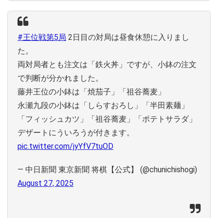
#王位戦第5局
2日目の対局は昼食休憩に入りまし
た。
両対局者とも注文は「鉄火丼」ですが、小鉢の注文
で判断が分かれました。
藤井王位の小鉢は「焼茄子」「祖谷蕎麦」
永瀬九段の小鉢は「しらすおろし」「半田素麺」
「フィッシュカツ」「祖谷蕎麦」「ポテトサラダ」
デザートにういろうが付きます。
pic.twitter.com/jyYfV7tuOD
— 中日新聞 東京新聞 将棋【公式】 (@chunichishogi)
August 27, 2025