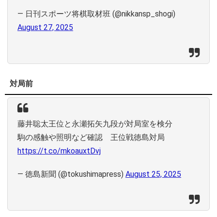
— 日刊スポーツ将棋取材班 (@nikkansp_shogi)
August 27, 2025
対局前
藤井聡太王位と永瀬拓矢九段が対局室を検分
駒の感触や照明など確認 王位戦徳島対局
https://t.co/mkoauxtDvj
— 徳島新聞 (@tokushimapress)
August 25, 2025