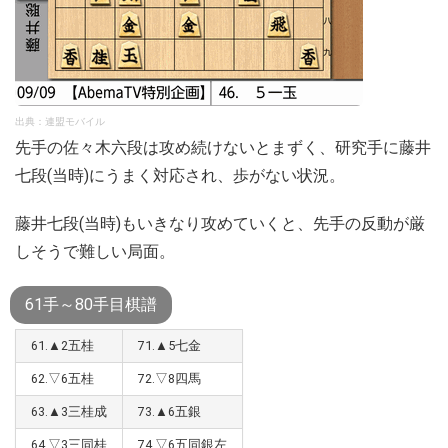
出典：連盟モバイル
先手の佐々木六段は攻め続けないとまずく、研究手に藤井
七段(当時)にうまく対応され、歩がない状況。
藤井七段(当時)もいきなり攻めていくと、先手の反動が厳
しそうで難しい局面。
61手～80手目棋譜
61.▲2五桂
71.▲5七金
62.▽6五桂
72.▽8四馬
63.▲3三桂成
73.▲6五銀
64.▽3三同桂
74.▽6五同銀左