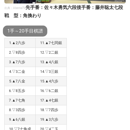
先手番：佐々木勇気六段
後手番：藤井聡太七段
出典：AbemaTV
戦 型：角換わり
1手～20手目棋譜
1.▲2六歩
11.▲7七同銀
2.▽8四歩
12.▽2二銀
3.▲7六歩
13.▲4八銀
4.▽3二金
14.▽3三銀
5.▲7八金
15.▲4六歩
6.▽8五歩
16.▽6二銀
7.▲7七角
17.▲4七銀
8.▽3四歩
18.▽7四歩
9.▲6八銀
19.▲3六歩
10.▽7七角成
20.▽4二玉