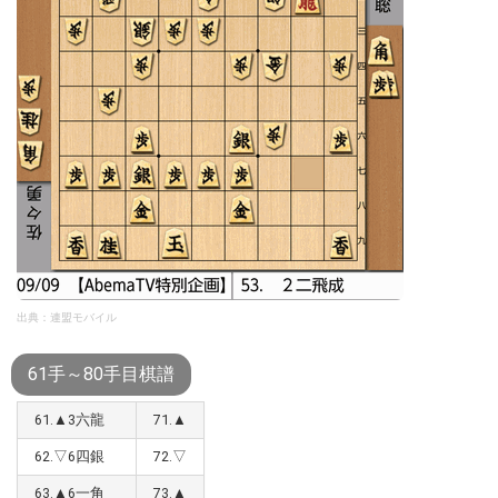
出典：連盟モバイル
61手～80手目棋譜
61.▲3六龍
71.▲
62.▽6四銀
72.▽
63.▲6一角
73.▲