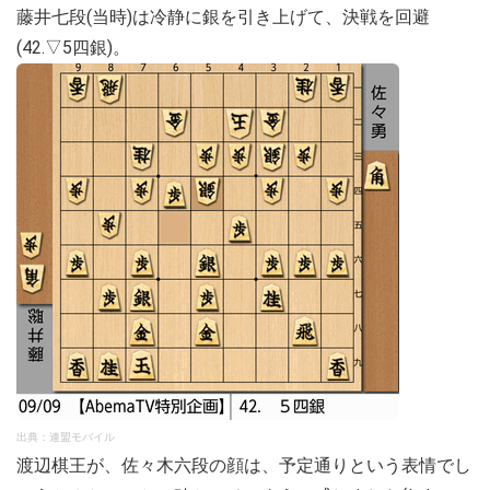
藤井七段(当時)は冷静に銀を引き上げて、決戦を回避
(42.▽5四銀)。
出典：連盟モバイル
渡辺棋王が、佐々木六段の顔は、予定通りという表情でし