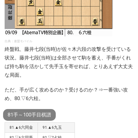
出典：連盟モバイル
終盤戦、藤井七段(当時)が佐々木六段の攻撃を受けている
状況。藤井七段(当時)は全部させて駒を蓄え、手番がくれ
ば持ち駒を活かして先手玉を寄せれば、とりあえず大丈夫
な局面。
ただ、手が広く攻めるのか？受けるのか？⇒一番強い攻
め、80.▽6六桂。
81手～100手目棋譜
81.▲6六同金
91.▲6九玉
82.▽6六同馬
92.▽7七桂