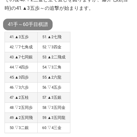
時)の41.▲3五歩～の追撃が始まります。
41手～60手目棋譜
41.▲3五歩
51.▲2七飛
42.▽7七角成
52.▽3四金
43.▲7七同銀
53.▲2二飛成
44.▽4四歩
54.▽3三角
45.▲3四歩
55.▲2六龍
46.▽3六歩
56.▽4五歩
47.▲2五桂
57.▲3五銀
48.▽2五同歩
58.▽3五同金
49.▲2五同飛
59.▲3五同龍
50.▽3二銀
60.▽4三金