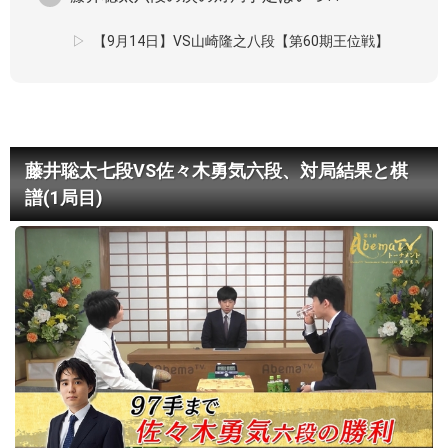
【9月14日】VS山崎隆之八段【第60期王位戦】
藤井聡太七段VS佐々木勇気六段、対局結果と棋
譜(1局目)