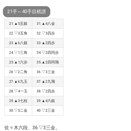
21手～40手目棋譜
21.▲5五銀
31.▲4八金
22.▽3五角
32.▽3四歩
23.▲6八銀
33.▲2四歩
24.▽1三角
34.▽2四同歩
25.▲1六歩
35.▲2四同飛
26.▽2二角
36.▽3三金
27.▲6九玉
37.▲2九飛
28.▽4一玉
38.▽2四歩
29.▲3七桂
39.▲4六銀
30.▽5二金
40.▽2三金
佐々木六段、36.▽3三金。