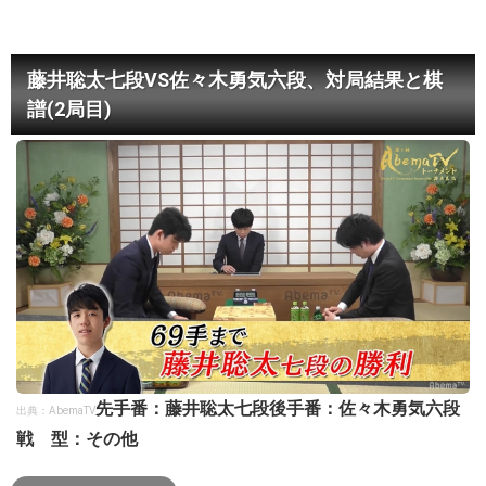
藤井聡太七段VS佐々木勇気六段、対局結果と棋
譜(2局目)
先手番：藤井聡太七段
後手番：佐々木勇気六段
出典：AbemaTV
戦 型：その他