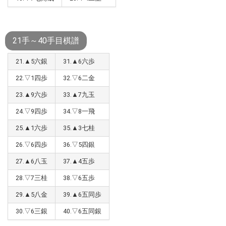
21手～40手目棋譜
21.▲5六銀
31.▲6六歩
22.▽1四歩
32.▽6二金
23.▲9六歩
33.▲7九玉
24.▽9四歩
34.▽8一飛
25.▲1六歩
35.▲3七桂
26.▽6四歩
36.▽5四銀
27.▲6八玉
37.▲4五歩
28.▽7三桂
38.▽6五歩
29.▲5八金
39.▲6五同歩
30.▽6三銀
40.▽6五同銀