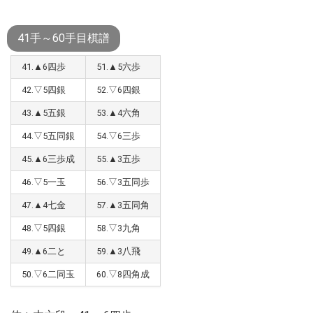
41手～60手目棋譜
41.▲6四歩
51.▲5六歩
42.▽5四銀
52.▽6四銀
43.▲5五銀
53.▲4六角
44.▽5五同銀
54.▽6三歩
45.▲6三歩成
55.▲3五歩
46.▽5一玉
56.▽3五同歩
47.▲4七金
57.▲3五同角
48.▽5四銀
58.▽3九角
49.▲6二と
59.▲3八飛
50.▽6二同玉
60.▽8四角成