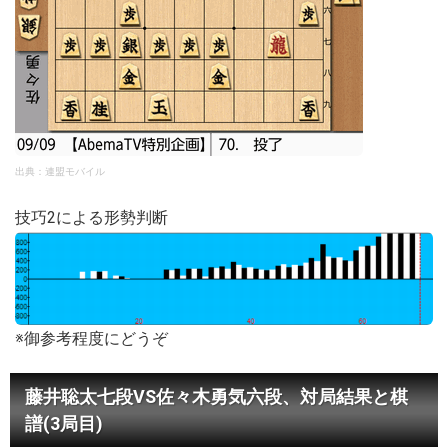
出典：連盟モバイル
技巧2による形勢判断
※御参考程度にどうぞ
藤井聡太七段VS佐々木勇気六段、対局結果と棋
譜(3局目)