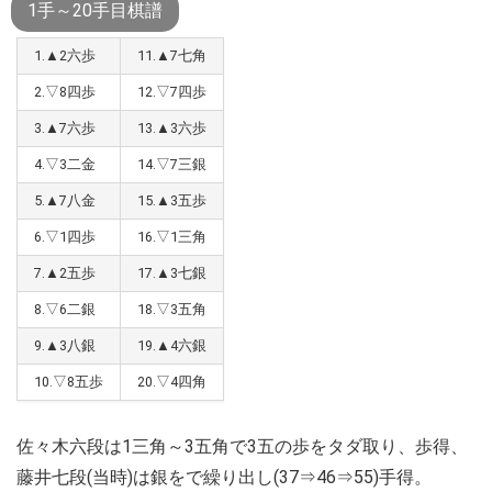
1手～20手目棋譜
1.▲2六歩
11.▲7七角
2.▽8四歩
12.▽7四歩
3.▲7六歩
13.▲3六歩
4.▽3二金
14.▽7三銀
5.▲7八金
15.▲3五歩
6.▽1四歩
16.▽1三角
7.▲2五歩
17.▲3七銀
8.▽6二銀
18.▽3五角
9.▲3八銀
19.▲4六銀
10.▽8五歩
20.▽4四角
佐々木六段は1三角～3五角で3五の歩をタダ取り、歩得、
藤井七段(当時)は銀をで繰り出し(37⇒46⇒55)手得。