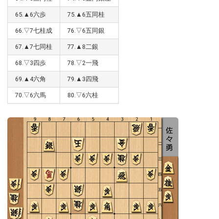
65.▲6六歩
75.▲6五同桂
66.▽7七桂成
76.▽6五同銀
67.▲7七同桂
77.▲8二銀
68.▽3四歩
78.▽2一飛
69.▲4六角
79.▲3四飛
70.▽6六馬
80.▽6六桂