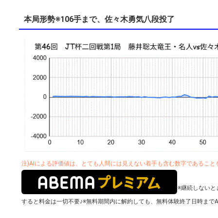
本局形勢※106手まで、佐々木勇気八段投了
注)AIによる評価値は、とても人間には見えない着手も含む数字であるこ
※継続しないと
すると料金は一切不要♪
※無料期間内に解約しても、無料体験終了日時までA