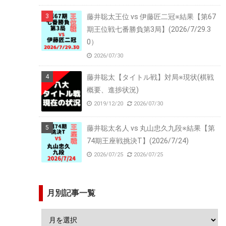
藤井聡太王位 vs 伊藤匠二冠※結果【第67
期王位戦七番勝負第3局】(2026/7/29.3
0）
2026/07/30
藤井聡太【タイトル戦】対局※現状(棋戦
概要、進捗状況)
2019/12/20
2026/07/30
藤井聡太名人 vs 丸山忠久九段※結果【第
74期王座戦挑決T】(2026/7/24)
2026/07/25
2026/07/25
月別記事一覧