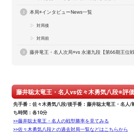
本局※インタビューNews一覧
対局後
対局前
藤井竜王・名人次局※vs 永瀬九段【第66期王位戦七
藤井聡太竜王・名人vs佐々木勇気八段※評価
先手番：佐々木勇気八段/後手番：藤井聡太竜王・名人/戦 型
ち時間：各10分
>>藤井聡太竜王・名人の戦型勝率を見てみる
>>佐々木勇気八段との過去対局一覧などはこちらから