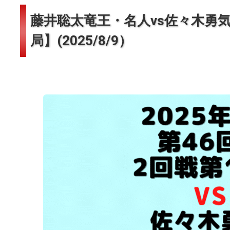
藤井聡太竜王・名人vs佐々木勇気
局】(2025/8/9）