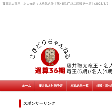
藤井聡太竜王・名人vs佐々木勇気八段【第46回JT杯二回戦第一局】(2025/8/9）
ホーム
藤井聡太対局予定
棋戦結果一覧
棋戦・順位
タイトル戦
朝日杯・NHK杯・銀河戦
JT杯
非公式戦
終了棋戦(新人王戦etc)
スポンサーリンク