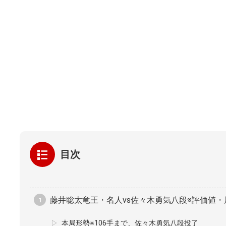
目次
藤井聡太竜王・名人vs佐々木勇気八段※評価値・
本局形勢※106手まで、佐々木勇気八段投了