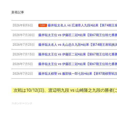
新着記事
2026年8月6日
藤井聡太名人 vs 広瀬章人九段※結果【第74期王座戦挑
NEW!
2026年7月30日
藤井聡太王位 vs 伊藤匠二冠※結果【第67期王位戦七番勝負第3
2026年7月25日
藤井聡太名人 vs 丸山忠久九段※結果【第74期王座戦挑決T】(
2026年7月15日
藤井聡太王位 vs 伊藤匠二冠※結果【第67期王位戦七番勝負第2
2026年7月5日
藤井聡太王位 vs 伊藤匠二冠※結果【第67期王位戦七番勝負第
2026年7月2日
藤井聡太棋聖 vs 服部慎一郎七段※結果【第97期棋聖戦五番
次戦は10/12(日)、渡辺明九段 vs 山崎隆之九段の勝者
スポンサーリンク