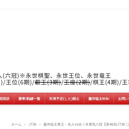
戦現状
勝率/戦績一覧
対局予定(した)棋士
藤井聡太Wiki
お問い
竜王戦
順位戦
王位戦
叡王戦
王座戦
棋王戦
棋聖戦
王将戦
朝日杯
NHK杯
銀河戦
AbemaT
魂の七番勝負
新人王戦
上州YAMADA杯＆加古川青流戦
ホーム
›
JT杯
›
藤井聡太竜王・名人vs佐々木勇気八段【第46回JT杯二回戦