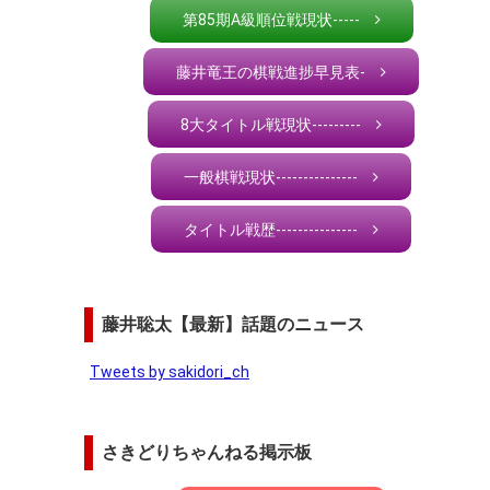
第85期A級順位戦現状-----
藤井竜王の棋戦進捗早見表-
8大タイトル戦現状---------
一般棋戦現状---------------
タイトル戦歴---------------
藤井聡太【最新】話題のニュース
Tweets by sakidori_ch
さきどりちゃんねる掲示板