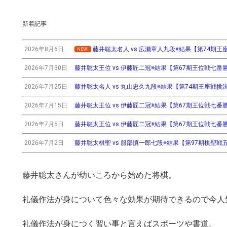
新着記事
2026年8月6日
藤井聡太名人 vs 広瀬章人九段※結果【第74期王座戦挑
NEW!
2026年7月30日
藤井聡太王位 vs 伊藤匠二冠※結果【第67期王位戦七番勝負第3
2026年7月25日
藤井聡太名人 vs 丸山忠久九段※結果【第74期王座戦挑決T】(
2026年7月15日
藤井聡太王位 vs 伊藤匠二冠※結果【第67期王位戦七番勝負第2
2026年7月5日
藤井聡太王位 vs 伊藤匠二冠※結果【第67期王位戦七番勝負第
2026年7月2日
藤井聡太棋聖 vs 服部慎一郎七段※結果【第97期棋聖戦五番
藤井聡太さんが幼いころから始めた将棋。
礼儀作法が身について色々な効果が期待できるので今人
礼儀作法が身につく習い事と言えばスポーツや書道。