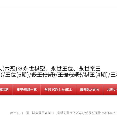
戦現状
勝率/戦績一覧
対局予定(した)棋士
藤井聡太Wiki
お問い
竜王戦
順位戦
王位戦
叡王戦
王座戦
棋王戦
棋聖戦
王将戦
朝日杯
NHK杯
銀河戦
AbemaT
魂の七番勝負
新人王戦
上州YAMADA杯＆加古川青流戦
ホーム
›
藤井聡太竜王Wiki
›
将棋を習うとどんな効果が期待できるのか