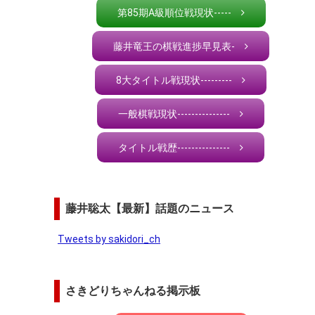
第85期A級順位戦現状-----
藤井竜王の棋戦進捗早見表-
8大タイトル戦現状---------
一般棋戦現状---------------
タイトル戦歴---------------
藤井聡太【最新】話題のニュース
Tweets by sakidori_ch
さきどりちゃんねる掲示板