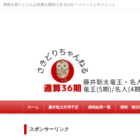
将棋を習うとどんな効果が期待できるのか？メリットとデメリット
ホーム
藤井聡太対局予定
棋戦結果一覧
棋戦・順位
タイトル戦
朝日杯・NHK杯・銀河戦
JT杯
非公式戦
終了棋戦(新人王戦etc)
スポンサーリンク