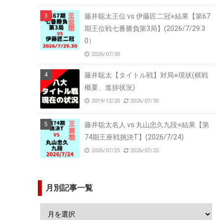
藤井聡太王位 vs 伊藤匠二冠※結果【第67
期王位戦七番勝負第3局】(2026/7/29.3
0）
2026/07/30
藤井聡太【タイトル戦】対局※現状(棋戦
概要、進捗状況)
2019/12/20
2026/07/30
藤井聡太名人 vs 丸山忠久九段※結果【第
74期王座戦挑決T】(2026/7/24)
2026/07/25
2026/07/25
月別記事一覧