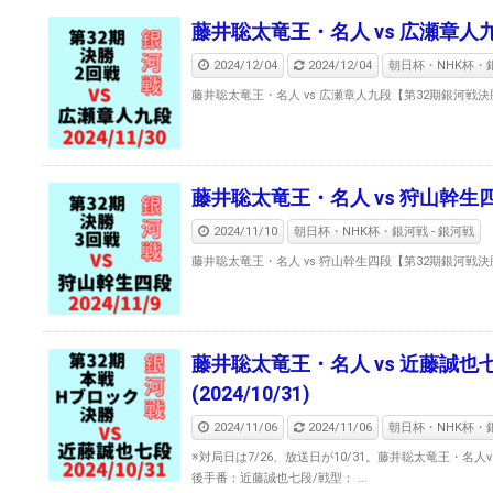
藤井聡太竜王・名人 vs 広瀬章人九段
2024/12/04
2024/12/04
朝日杯・NHK杯・銀
藤井聡太竜王・名人 vs 広瀬章人九段【第32期銀河戦決勝T】
藤井聡太竜王・名人 vs 狩山幹生四段
2024/11/10
朝日杯・NHK杯・銀河戦 - 銀河戦
藤井聡太竜王・名人 vs 狩山幹生四段【第32期銀河戦決勝T】
藤井聡太竜王・名人 vs 近藤誠
(2024/10/31)
2024/11/06
2024/11/06
朝日杯・NHK杯・銀
※対局日は7/26、放送日が10/31。藤井聡太竜王・名
後手番：近藤誠也七段/戦型： ...