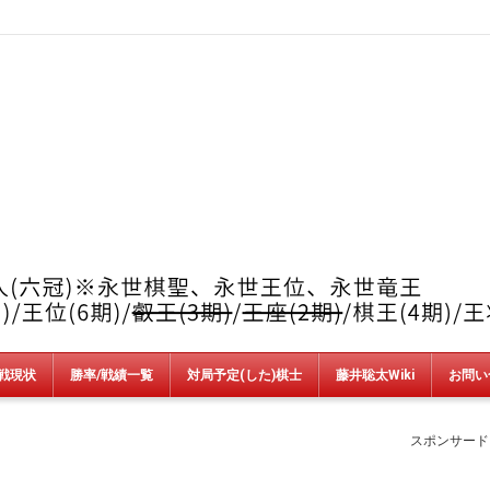
戦現状
勝率/戦績一覧
対局予定(した)棋士
藤井聡太Wiki
お問い
竜王戦
順位戦
王位戦
叡王戦
王座戦
棋王戦
棋聖戦
王将戦
朝日杯
NHK杯
銀河戦
AbemaT
魂の七番勝負
新人王戦
上州YAMADA杯＆加古川青流戦
スポンサード