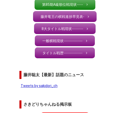
第85期A級順位戦現状-----
藤井竜王の棋戦進捗早見表-
8大タイトル戦現状---------
一般棋戦現状---------------
タイトル戦歴---------------
藤井聡太【最新】話題のニュース
Tweets by sakidori_ch
さきどりちゃんねる掲示板