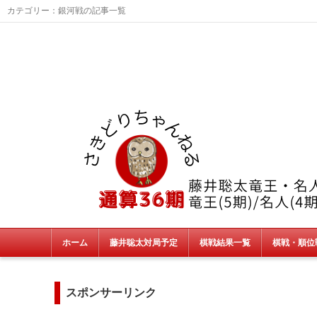
カテゴリー：銀河戦の記事一覧
ホーム
藤井聡太対局予定
棋戦結果一覧
棋戦・順位
タイトル戦
朝日杯・NHK杯・銀河戦
JT杯
非公式戦
終了棋戦(新人王戦etc)
スポンサーリンク