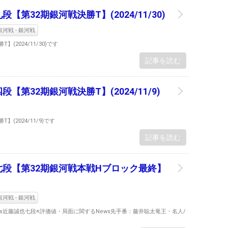
【第32期銀河戦決勝T】(2024/11/30)
河戦 - 銀河戦
(2024/11/30)です
記事を読む
【第32期銀河戦決勝T】(2024/11/9)
(2024/11/9)です
記事を読む
也七段【第32期銀河戦本戦Hブロック最終】
河戦 - 銀河戦
人vs近藤誠也七段※評価値・局面に関するNews先手番：藤井聡太竜王・名人/