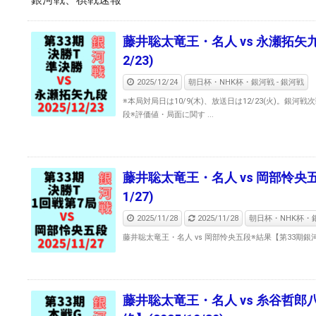
藤井聡太竜王・名人 vs 永瀬拓矢九
2/23)
2025/12/24
朝日杯・NHK杯・銀河戦 - 銀河戦
※本局対局日は10/9(木)、放送日は12/23(火)。銀
段※評価値・局面に関す ...
藤井聡太竜王・名人 vs 岡部怜央五
1/27)
2025/11/28
2025/11/28
朝日杯・NHK杯・銀
藤井聡太竜王・名人 vs 岡部怜央五段※結果【第33期銀河戦決
藤井聡太竜王・名人 vs 糸谷哲郎