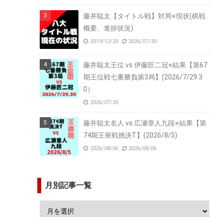
藤井聡太【タイトル戦】対局※現状(棋戦
概要、進捗状況)
2019/12/20
2026/07/30
藤井聡太王位 vs 伊藤匠二冠※結果【第67
期王位戦七番勝負第3局】(2026/7/29.3
0）
2026/07/30
藤井聡太名人 vs 広瀬章人九段※結果【第
74期王座戦挑決T】(2026/8/5)
2026/08/06
2026/08/06
月別記事一覧