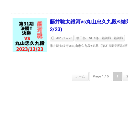
藤井聡太銀河vs丸山忠久九段※結果
2/23)
2023/12/23
朝日杯・NHK杯・銀河戦 - 銀河戦
藤井聡太銀河vs丸山忠久九段※結果【第31期銀河戦決勝T決勝
ホーム
Page 1 / 5
1
2