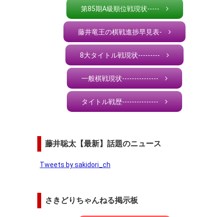
第85期A級順位戦現状-----
藤井竜王の棋戦進捗早見表-
8大タイトル戦現状---------
一般棋戦現状---------------
タイトル戦歴---------------
藤井聡太【最新】話題のニュース
Tweets by sakidori_ch
さきどりちゃんねる掲示板