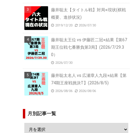
藤井聡太【タイトル戦】対局※現状(棋戦
概要、進捗状況)
2019/12/20
2026/07/30
藤井聡太王位 vs 伊藤匠二冠※結果【第67
期王位戦七番勝負第3局】(2026/7/29.3
0）
2026/07/30
藤井聡太名人 vs 広瀬章人九段※結果【第
74期王座戦挑決T】(2026/8/5)
2026/08/06
2026/08/06
月別記事一覧