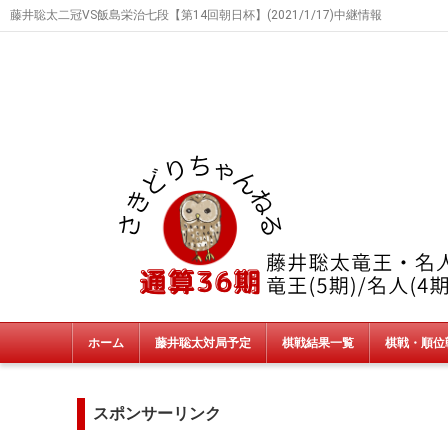
藤井聡太二冠VS飯島栄治七段【第14回朝日杯】(2021/1/17)中継情報
ホーム
藤井聡太対局予定
棋戦結果一覧
棋戦・順位
タイトル戦
朝日杯・NHK杯・銀河戦
JT杯
非公式戦
終了棋戦(新人王戦etc)
スポンサーリンク