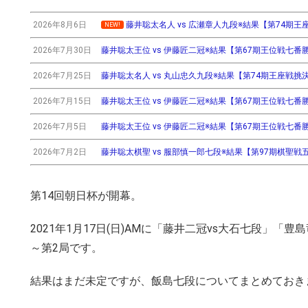
2026年8月6日
藤井聡太名人 vs 広瀬章人九段※結果【第74期王座戦挑
NEW!
2026年7月30日
藤井聡太王位 vs 伊藤匠二冠※結果【第67期王位戦七番勝負第3
2026年7月25日
藤井聡太名人 vs 丸山忠久九段※結果【第74期王座戦挑決T】(
2026年7月15日
藤井聡太王位 vs 伊藤匠二冠※結果【第67期王位戦七番勝負第2
2026年7月5日
藤井聡太王位 vs 伊藤匠二冠※結果【第67期王位戦七番勝負第
2026年7月2日
藤井聡太棋聖 vs 服部慎一郎七段※結果【第97期棋聖戦五番
第14回朝日杯が開幕。
2021年1月17日(日)AMに「藤井二冠vs大石七段」
～第2局です。
結果はまだ未定ですが、飯島七段についてまとめておき