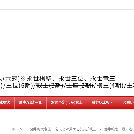
戦現状
勝率/戦績一覧
対局予定(した)棋士
藤井聡太Wiki
お問い
竜王戦
順位戦
王位戦
叡王戦
王座戦
棋王戦
棋聖戦
王将戦
朝日杯
NHK杯
銀河戦
AbemaT
魂の七番勝負
新人王戦
上州YAMADA杯＆加古川青流戦
ホーム
›
藤井聡太竜王・名人と対局する(した)棋士
›
藤井聡太二冠VS飯島