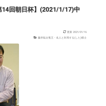
回朝日杯】(2021/1/17)中
更新
2021/01/16
藤井聡太竜王・名人と対局する(した)棋士