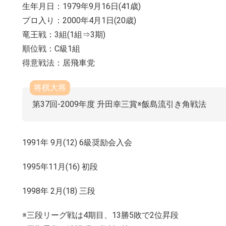
生年月日：1979年9月16日(41歳)
プロ入り：2000年4月1日(20歳)
竜王戦：3組(1組⇒3期)
順位戦：C級1組
得意戦法：居飛車党
将棋大将
第37回-2009年度 升田幸三賞※飯島流引き角戦法
1991年 9月(12) 6級奨励会入会
1995年11月(16) 初段
1998年 2月(18) 三段
※三段リーグ戦は4期目、13勝5敗で2位昇段