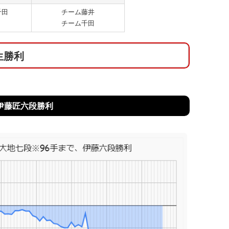
千田
チーム藤井
チーム千田
生勝利
：伊藤匠六段勝利