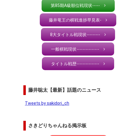
第85期A級順位戦現状-----
藤井竜王の棋戦進捗早見表-
8大タイトル戦現状---------
一般棋戦現状---------------
タイトル戦歴---------------
藤井聡太【最新】話題のニュース
Tweets by sakidori_ch
さきどりちゃんねる掲示板