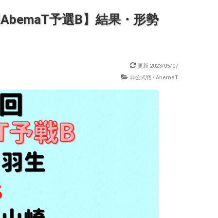
AbemaT予選B】結果・形勢
更新
2023/05/07
非公式戦 - AbemaT