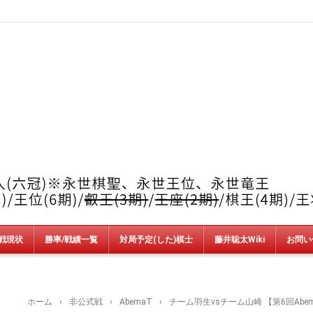
戦現状
勝率/戦績一覧
対局予定(した)棋士
藤井聡太Wiki
お問い
竜王戦
順位戦
王位戦
叡王戦
王座戦
棋王戦
棋聖戦
王将戦
朝日杯
NHK杯
銀河戦
AbemaT
魂の七番勝負
新人王戦
上州YAMADA杯＆加古川青流戦
ホーム
›
非公式戦
›
AbemaT
›
チーム羽生vsチーム山崎 【第6回Abem