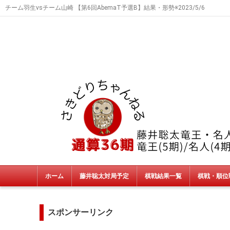
チーム羽生vsチーム山崎 【第6回AbemaT予選B】結果・形勢※2023/5/6
ホーム
藤井聡太対局予定
棋戦結果一覧
棋戦・順位
タイトル戦
朝日杯・NHK杯・銀河戦
JT杯
非公式戦
終了棋戦(新人王戦etc)
スポンサーリンク