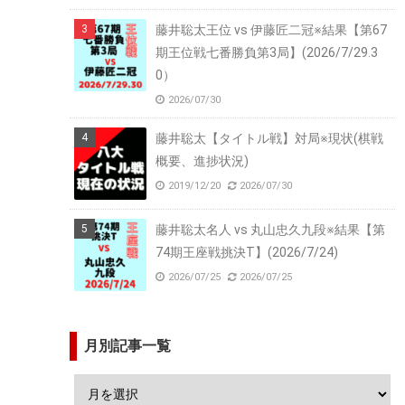
藤井聡太王位 vs 伊藤匠二冠※結果【第67
期王位戦七番勝負第3局】(2026/7/29.3
0）
2026/07/30
藤井聡太【タイトル戦】対局※現状(棋戦
概要、進捗状況)
2019/12/20
2026/07/30
藤井聡太名人 vs 丸山忠久九段※結果【第
74期王座戦挑決T】(2026/7/24)
2026/07/25
2026/07/25
月別記事一覧