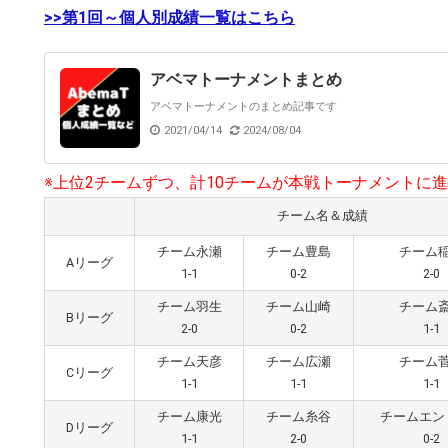
>>第1回～個人別成績一覧はこちら
アベマトーナメントまとめ
アベマトーナメントのまとめ記事です
2021/04/14
2024/08/04
※上位2チームずつ、計10チームが本戦トーナメントに
チーム名＆成績
チーム永瀬
チーム豊島
チーム
Aリーグ
1-1
0-2
2-0
チーム羽生
チーム山崎
チーム
Bリーグ
2-0
0-2
1-1
チーム天彦
チーム広瀬
チーム
Cリーグ
1-1
1-1
1-1
チーム康光
チーム糸谷
チームエン
Dリーグ
1-1
2-0
0-2