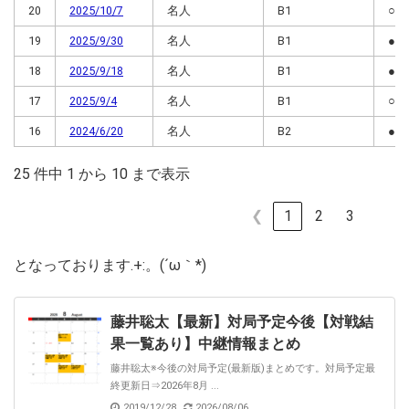
20
2025/10/7
名人
B1
○
19
2025/9/30
名人
B1
●
18
2025/9/18
名人
B1
●
17
2025/9/4
名人
B1
○
16
2024/6/20
名人
B2
●
25 件中 1 から 10 まで表示
❮
1
2
3
となっております.+:。(´ω｀*)
藤井聡太【最新】対局予定今後【対戦結
果一覧あり】中継情報まとめ
藤井聡太※今後の対局予定(最新版)まとめです。対局予定最
終更新日⇒2026年8月 ...
2019/12/28
2026/08/06