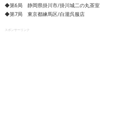
◆第6局 静岡県掛川市/掛川城二の丸茶室
◆第7局 東京都練馬区/白瀧呉服店
スポンサーリンク