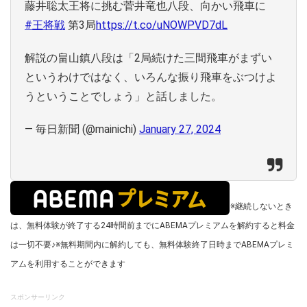
藤井聡太王将に挑む菅井竜也八段、向かい飛車に
#王将戦
第3局
https://t.co/uNOWPVD7dL
解説の畠山鎮八段は「2局続けた三間飛車がまずい
というわけではなく、いろんな振り飛車をぶつけよ
うということでしょう」と話しました。
— 毎日新聞 (@mainichi)
January 27, 2024
※継続しないとき
は、無料体験が終了する24時間前までにABEMAプレミアムを解約すると料金
は一切不要♪
※無料期間内に解約しても、無料体験終了日時までABEMAプレミ
アムを利用することができます
スポンサーリンク