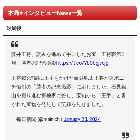
本局※インタビューNews一覧
対局後
藤井王将、読みを進めて手にしたお宝 王将戦第3
局、勝者の記念撮影
https://t.co/YbCbgjvqjg
王将戦3連覇に王手をかけた藤井聡太王将がスポニ
チ恒例の「勝者の記念撮影」に応じました。石見銀
山を掘り進む探検家に扮し、宝箱から「王手」と書
かれた宝物を発見して笑顔を見せました。
— 毎日新聞 (@mainichi)
January 28, 2024