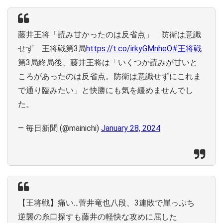
藤井王将「読み甘かったのは反省点」 防衛は意識
せず 王将戦第3局
https://t.co/irkyGMnheO
#王将戦
第3局終局後、藤井王将は「いくつか読みが甘いと
ころがあったのは反省点。防衛は意識せずにこれま
で通り臨みたい」と快勝にも気を緩めませんでし
た。
— 毎日新聞 (@mainichi)
January 28, 2024
【王将戦】痛い…菅井竜也八段、3連敗で崖っぷち
逆襲の糸口探すも藤井の軽快な攻めに屈した