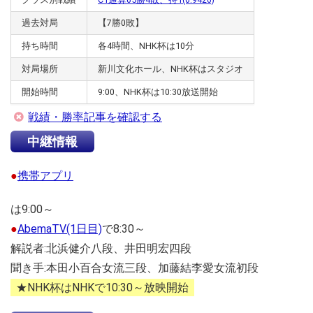
過去対局
【7勝0敗】
持ち時間
各4時間、NHK杯は10分
対局場所
新川文化ホール、NHK杯はスタジオ
開始時間
9:00、NHK杯は10:30放送開始
戦績・勝率記事を確認する
中継情報
●
携帯アプリ
は9:00～
●
AbemaTV(1日目)
で8:30～
解説者:北浜健介八段、井田明宏四段
聞き手:本田小百合女流三段、加藤結李愛女流初段
★NHK杯はNHKで10:30～放映開始