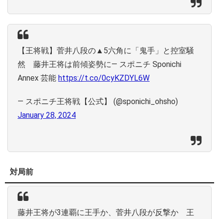
【王将戦】菅井八段の▲5六角に「鬼手」と控室騒
然 藤井王将は前傾姿勢に― スポニチ Sponichi
Annex 芸能
https://t.co/0cyKZDYL6W
— スポニチ王将戦【公式】 (@sponichi_ohsho)
January 28, 2024
対局前
藤井王将が3連覇に王手か、菅井八段が反撃か 王