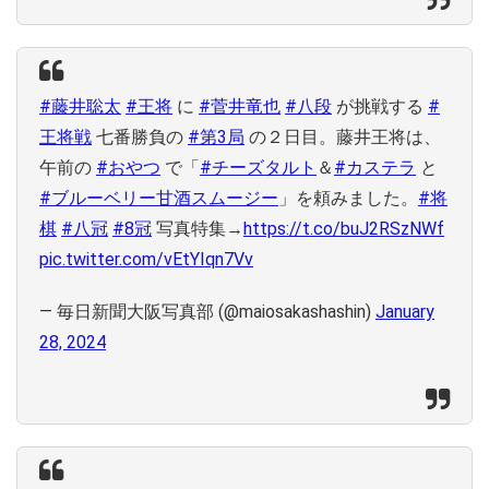
#藤井聡太
#王将
に
#菅井竜也
#八段
が挑戦する
#
王将戦
七番勝負の
#第3局
の２日目。藤井王将は、
午前の
#おやつ
で「
#チーズタルト
＆
#カステラ
と
#ブルーベリー甘酒スムージー
」を頼みました。
#将
棋
#八冠
#8冠
写真特集→
https://t.co/buJ2RSzNWf
pic.twitter.com/vEtYIqn7Vv
— 毎日新聞大阪写真部 (@maiosakashashin)
January
28, 2024