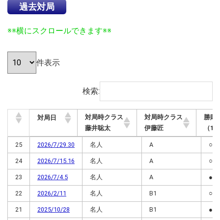
過去対局
※※横にスクロールできます※※
件表示
検索:
対局時クラス
対局時クラス
勝敗
対局日
藤井聡太
伊藤匠
（17
対局時クラス
対局時クラス
勝
対局日
25
2026/7/29.30
名人
A
○
藤井聡太
伊藤匠
（1
24
2026/7/15.16
名人
A
○
23
2026/7/4.5
名人
A
●
22
2026/2/11
名人
B1
○
21
2025/10/28
名人
B1
●