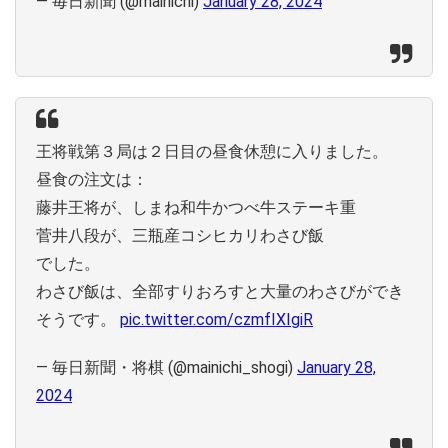
— 毎日新聞 (@mainichi)
January 28, 2024
王将戦第３局は２日目の昼食休憩に入りました。
昼食の注文は：
藤井王将が、しまね和牛かつべ牛ステーキ重
菅井八段が、三瓶産コシヒカリわさび飯
でした。
わさび飯は、全部すりおろすと大量のわさびができ
そうです。
pic.twitter.com/czmfIXIgiR
— 毎日新聞・将棋 (@mainichi_shogi)
January 28,
2024