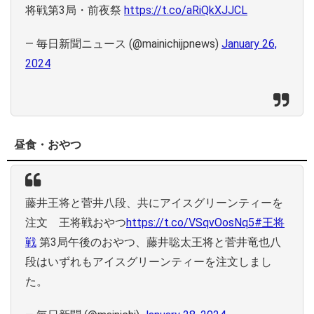
将戦第3局・前夜祭
https://t.co/aRiQkXJJCL
— 毎日新聞ニュース (@mainichijpnews)
January 26,
2024
昼食・おやつ
藤井王将と菅井八段、共にアイスグリーンティーを
注文 王将戦おやつ
https://t.co/VSqvOosNq5
#王将
戦
第3局午後のおやつ、藤井聡太王将と菅井竜也八
段はいずれもアイスグリーンティーを注文しまし
た。