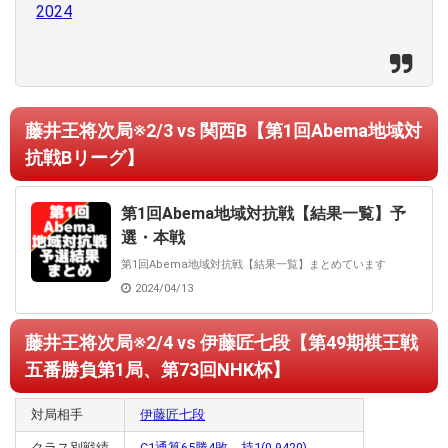
2024
藤井王将次局※2/3 vs 関西B【第1回Abema地域対
抗戦Bリーグ】
第1回Abema地域対抗戦【結果一覧】予
選・本戦
第1回Abema地域対抗戦【結果一覧】まとめています
2024/04/13
藤井王将次局※2/4 vs 伊藤匠七段【第49期棋王戦
五番勝負第1局、第73回NHK杯】
対局相手
伊藤匠七段
クラス別戦績
C1通算65勝4敗、持1(0.9420)