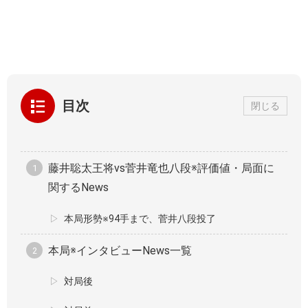
目次
閉じる
藤井聡太王将vs菅井竜也八段※評価値・局面に
関するNews
本局形勢※94手まで、菅井八段投了
本局※インタビューNews一覧
対局後