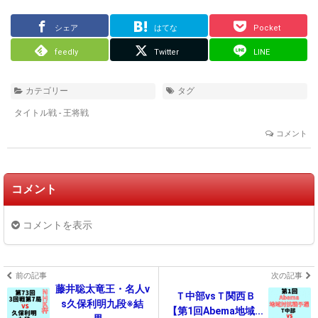
シェア
はてな
Pocket
feedly
Twitter
LINE
カテゴリー
タグ
タイトル戦 - 王将戦
コメント
コメント
コメントを表示
前の記事
次の記事
藤井聡太竜王・名人v
Ｔ中部vsＴ関西Ｂ
s久保利明九段※結
【第1回Abema地域...