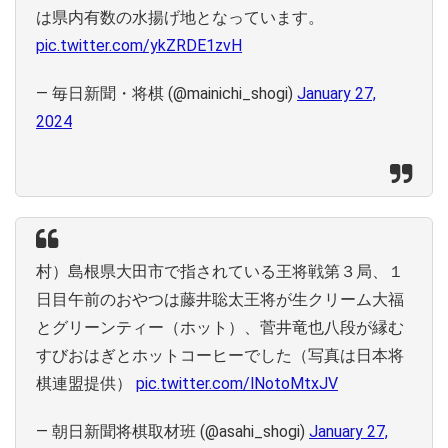
は県内有数の水揚げ地となっています。
pic.twitter.com/ykZRDE1zvH
— 毎日新聞・将棋 (@mainichi_shogi)
January 27,
2024
村）島根県大田市で指されている王将戦第３局、１
日目午前のおやつは藤井聡太王将が生クリーム大福
とグリーンティー（ホット）、菅井竜也八段が縁む
すびおはぎとホットコーヒーでした（写真は日本将
棋連盟提供）
pic.twitter.com/lNotoMtxJV
— 朝日新聞将棋取材班 (@asahi_shogi)
January 27,