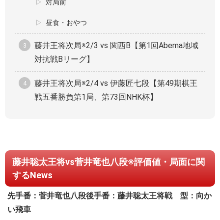
対局前
昼食・おやつ
藤井王将次局※2/3 vs 関西B【第1回Abema地域
対抗戦Bリーグ】
藤井王将次局※2/4 vs 伊藤匠七段【第49期棋王
戦五番勝負第1局、第73回NHK杯】
藤井聡太王将vs菅井竜也八段※評価値・局面に関
するNews
先手番：菅井竜也八段
後手番：藤井聡太王将
戦 型：向か
い飛車