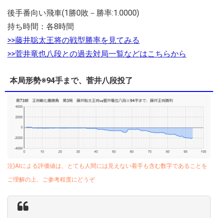
後手番向い飛車(1勝0敗－勝率:1.0000)
持ち時間：各8時間
>>藤井聡太王将の戦型勝率を見てみる
>>菅井竜也八段との過去対局一覧などはこちらから
本局形勢※94手まで、菅井八段投了
注)AIによる評価値は、とても人間には見えない着手も含む数字であることを
ご理解の上、ご参考程度にどうぞ