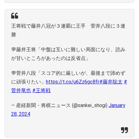
王将戦で藤井八冠が３連覇に王手 菅井八段に３連
勝
💬藤井王将「中盤は互いに難しい局面になり、読み
が甘いところがあったのは反省点」
💬菅井八段「スコア的に厳しいが、最後まで諦めず
に頑張りたい」
https://t.co/u6Zz6gc8fr
#藤井聡太
#
菅井竜也
#王将戦
— 産経新聞・将棋ニュース (@sankei_shogi)
January
28, 2024