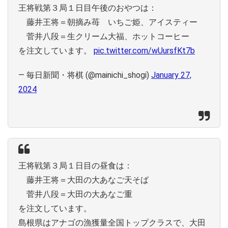
王将戦第３局１日目午後のおやつは：
藤井王将＝朝摘み苺 いちご姫、アイスティー
菅井八段＝生クリーム大福、ホットコーヒー
を注文しています。
pic.twitter.com/wUursfKt7b
— 毎日新聞・将棋 (@mainichi_shogi)
January 27,
2024
王将戦第３局１日目の昼食は：
藤井王将＝大田の大あなご天そば
菅井八段＝大田の大あなご重
を注文しています。
島根県はアナゴの漁獲量全国トップクラスで、大田