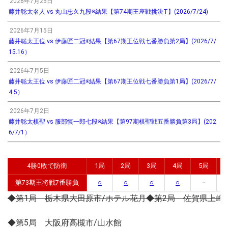
2026年7月25日
藤井聡太名人 vs 丸山忠久九段※結果【第74期王座戦挑決T】(2026/7/24)
2026年7月15日
藤井聡太王位 vs 伊藤匠二冠※結果【第67期王位戦七番勝負第2局】(2026/7/
15.16）
2026年7月5日
藤井聡太王位 vs 伊藤匠二冠※結果【第67期王位戦七番勝負第1局】(2026/7/
4.5）
2026年7月2日
藤井聡太棋聖 vs 服部慎一郎七段※結果【第97期棋聖戦五番勝負第3局】(202
6/7/1）
4勝0敗で防衛
1局
2局
3局
4局
5局
第73期王将戦7番勝負
○
○
○
○
－
◆第1局 栃木県大田原市/ホテル花月
◆第2局 佐賀県上峰
◆第5局 大阪府高槻市/山水館