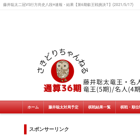
藤井聡太二冠VS行方尚史八段※速報・結果【第6期叡王戦挑決T】(2021/5/17)
ホーム
藤井聡太対局予定
棋戦結果一覧
棋戦・順位
タイトル戦
朝日杯・NHK杯・銀河戦
JT杯
非公式戦
終了棋戦(新人王戦etc)
スポンサーリンク