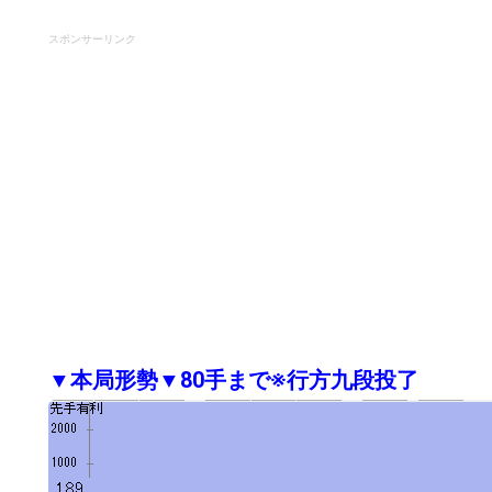
スポンサーリンク
▼本局形勢▼80手まで※行方九段投了