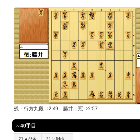
残：行方九段⇒2:49 藤井二冠⇒2:57
～40手目
21.▲58金
22.▽54歩