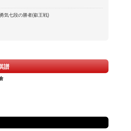
木勇気七段の勝者(叡王戦)
棋譜
倉