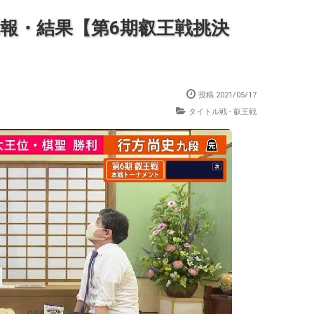
速報・結果【第6期叡王戦挑決
投稿
2021/05/17
タイトル戦 - 叡王戦