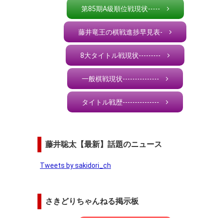
第85期A級順位戦現状-----
藤井竜王の棋戦進捗早見表-
8大タイトル戦現状---------
一般棋戦現状---------------
タイトル戦歴---------------
藤井聡太【最新】話題のニュース
Tweets by sakidori_ch
さきどりちゃんねる掲示板