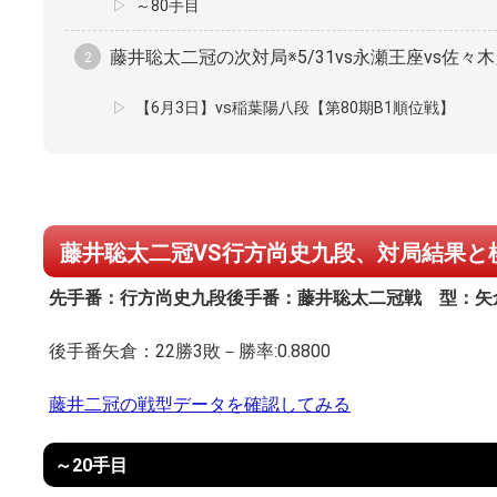
～80手目
藤井聡太二冠の次対局※5/31vs永瀬王座vs佐々
【6月3日】vs稲葉陽八段【第80期B1順位戦】
藤井聡太二冠VS行方尚史九段、対局結果と
先手番：行方尚史九段
後手番：藤井聡太二冠
戦 型：矢
後手番矢倉：22勝3敗－勝率:0.8800
藤井二冠の戦型データを確認してみる
～20手目