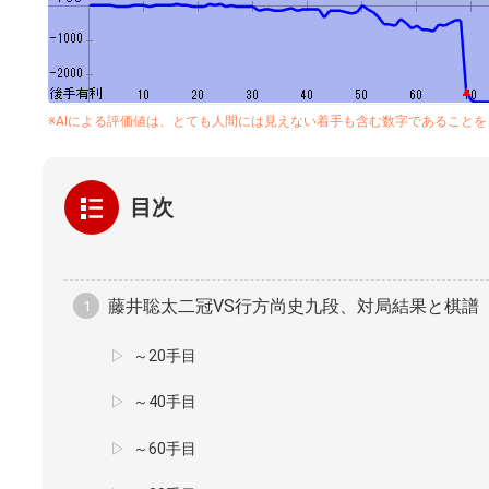
※AIによる評価値は、とても人間には見えない着手も含む数字であること
目次
藤井聡太二冠VS行方尚史九段、対局結果と棋譜
～20手目
～40手目
～60手目