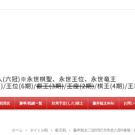
戦現状
勝率/戦績一覧
対局予定(した)棋士
藤井聡太Wiki
お問い
竜王戦
順位戦
王位戦
叡王戦
王座戦
棋王戦
棋聖戦
王将戦
朝日杯
NHK杯
銀河戦
AbemaT
魂の七番勝負
新人王戦
上州YAMADA杯＆加古川青流戦
ホーム
›
タイトル戦
›
叡王戦
›
藤井聡太二冠VS行方尚史八段※速報・結果