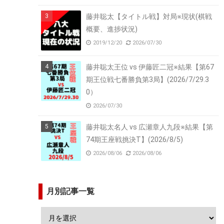
藤井聡太【タイトル戦】対局※現状(棋戦
概要、進捗状況)
2019/12/20
2026/07/30
藤井聡太王位 vs 伊藤匠二冠※結果【第67
期王位戦七番勝負第3局】(2026/7/29.3
0）
2026/07/30
藤井聡太名人 vs 広瀬章人九段※結果【第
74期王座戦挑決T】(2026/8/5)
2026/08/06
2026/08/06
月別記事一覧