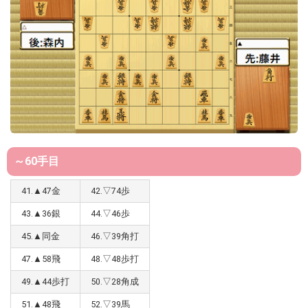
～60手目
41.▲47金
42.▽74歩
43.▲36銀
44.▽46歩
45.▲同金
46.▽39角打
47.▲58飛
48.▽48歩打
49.▲44歩打
50.▽28角成
51.▲48飛
52.▽39馬