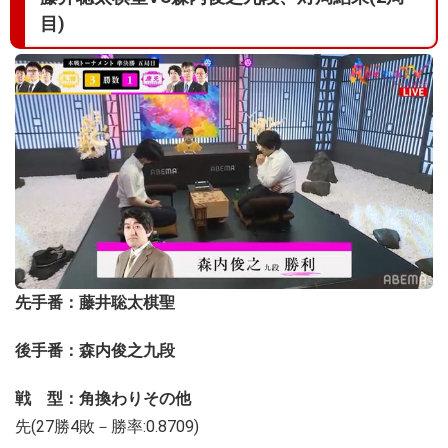
目)
先手番：藤井聡太棋聖
後手番：森内俊之九段
戦 型：角換わりその他
先(27勝4敗－勝率:0.8709)