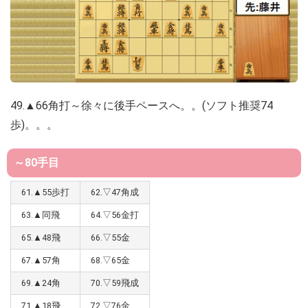
49.▲66角打～徐々に後手ペースへ。。(ソフト推奨74
歩)。。。
～80手目
61.▲55歩打
62.▽47角成
63.▲同飛
64.▽56金打
65.▲48飛
66.▽55金
67.▲57角
68.▽65金
69.▲24角
70.▽59飛成
71.▲18飛
72.▽76金