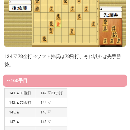
124.▽78金打⇒ソフト推奨は78飛打、それ以外は先手勝
勢。
～160手目
141.▲31飛打
142.▽51歩打
143.▲72金打
144.▽
145.▲
146.▽
147.▲
148.▽