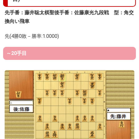
先手番：藤井聡太棋聖
後手番：佐藤康光九段
戦 型：角交
換向い飛車
先(4勝0敗－勝率:1.0000)
～20手目