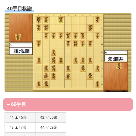
40手目棋譜
～60手目
41.▲45歩
42.▽55銀
43.▲47金
44.▽52金