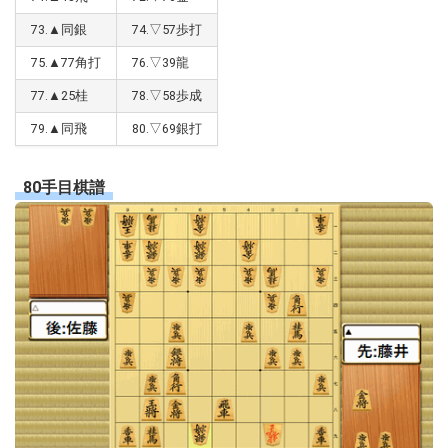
73.▲同銀
74.▽57歩打
75.▲77角打
76.▽39龍
77.▲25桂
78.▽58歩成
79.▲同飛
80.▽69銀打
80手目棋譜