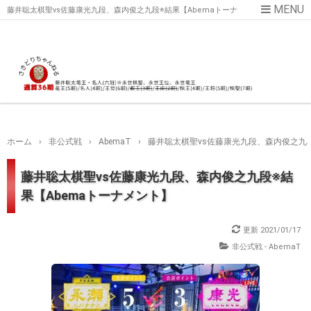
藤井聡太棋聖vs佐藤康光九段、森内俊之九段※結果【Abemaトーナ
メント】
ホーム
›
非公式戦
›
AbemaT
›
藤井聡太棋聖vs佐藤康光九段、森内俊之九段
藤井聡太棋聖vs佐藤康光九段、森内俊之九段※結
果【Abemaトーナメント】
更新
2021/01/17
非公式戦 - AbemaT