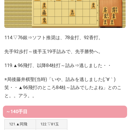
114.▽76銀⇒ソフト推奨は、78金打、92香打。
先手92歩打～後手玉19手詰みで、先手勝勢へ。
119.▲96飛打、以降84桂打～詰み⇒逃しました・・
※局後藤井棋聖(当時)「いや、詰みを逃しました(;´∀｀)
笑・・▲96飛打のところ84桂～詰みでしたよね」とのこ
と。。アラ。。
～140手目
121.▲同飛
122.▽81玉