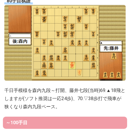
80手目棋譜
千日手模様を森内九段～打開、藤井七段(当時)69.▲18飛と
しますが(ソフト推奨は一応24歩)、70.▽38歩打で飛車が
狭くなり森内九段ペース。
～100手目