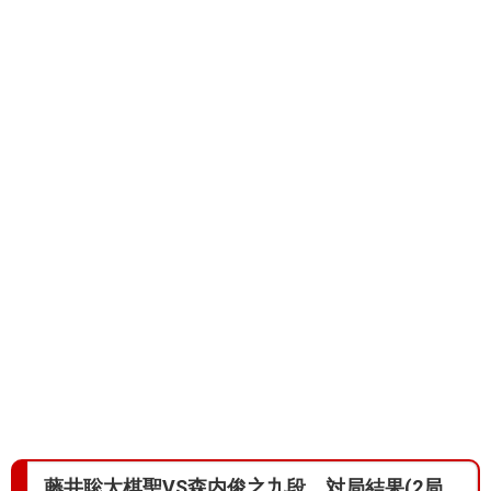
藤井聡太棋聖VS森内俊之九段、対局結果(2局