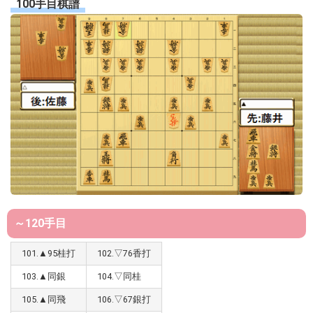
100手目棋譜
～120手目
101.▲95桂打
102.▽76香打
103.▲同銀
104.▽同桂
105.▲同飛
106.▽67銀打