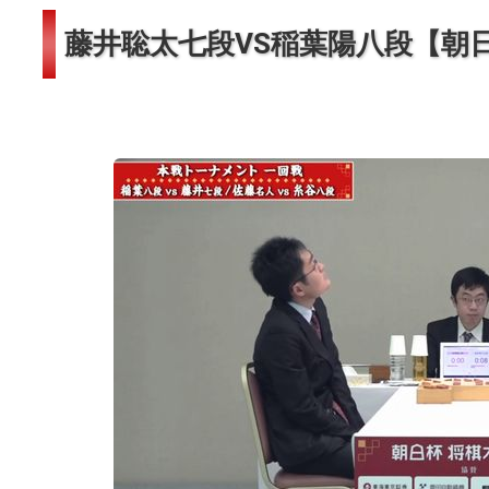
藤井聡太七段VS稲葉陽八段【朝日杯】