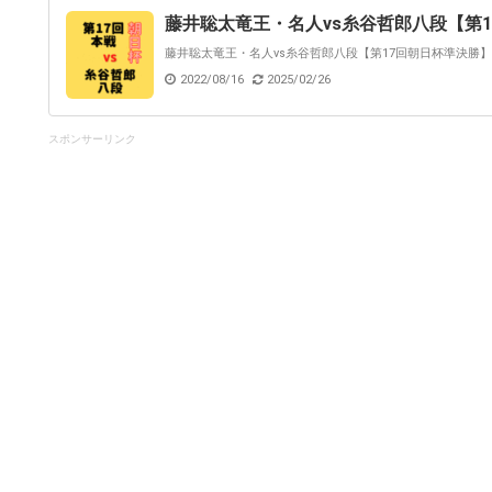
藤井聡太竜王・名人vs糸谷哲郎八段【第10期
藤井聡太竜王・名人vs糸谷哲郎八段【第17回朝日杯準決勝】(2
2022/08/16
2025/02/26
スポンサーリンク