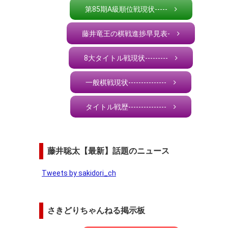
第85期A級順位戦現状-----
藤井竜王の棋戦進捗早見表-
8大タイトル戦現状---------
一般棋戦現状---------------
タイトル戦歴---------------
藤井聡太【最新】話題のニュース
Tweets by sakidori_ch
さきどりちゃんねる掲示板