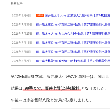
新着記事
2026年8月6日
藤井聡太名人 vs 広瀬章人九段※結果【第74期王座戦挑
NEW!
2026年7月30日
藤井聡太王位 vs 伊藤匠二冠※結果【第67期王位戦七番勝負第3
2026年7月25日
藤井聡太名人 vs 丸山忠久九段※結果【第74期王座戦挑決T】(
2026年7月15日
藤井聡太王位 vs 伊藤匠二冠※結果【第67期王位戦七番勝負第2
2026年7月5日
藤井聡太王位 vs 伊藤匠二冠※結果【第67期王位戦七番勝負第
2026年7月2日
藤井聡太棋聖 vs 服部慎一郎七段※結果【第97期棋聖戦五番
第12回朝日杯本戦、藤井聡太七段の対局相手は、関西
結果は
98手まで、藤井七段(当時)勝利
となりました。
午後～は糸谷哲郎八段と対局が決定しました。