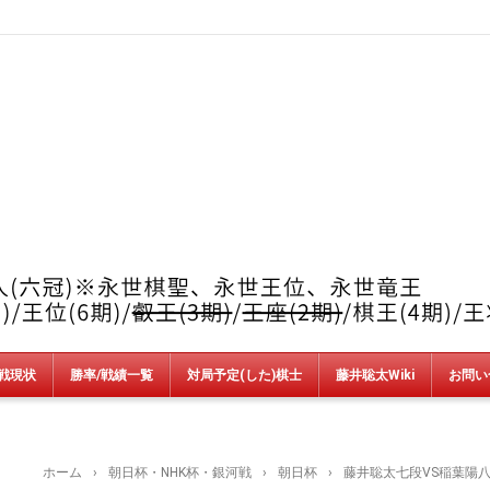
戦現状
勝率/戦績一覧
対局予定(した)棋士
藤井聡太Wiki
お問い
竜王戦
順位戦
王位戦
叡王戦
王座戦
棋王戦
棋聖戦
王将戦
朝日杯
NHK杯
銀河戦
AbemaT
魂の七番勝負
新人王戦
上州YAMADA杯＆加古川青流戦
ホーム
›
朝日杯・NHK杯・銀河戦
›
朝日杯
›
藤井聡太七段VS稲葉陽八段