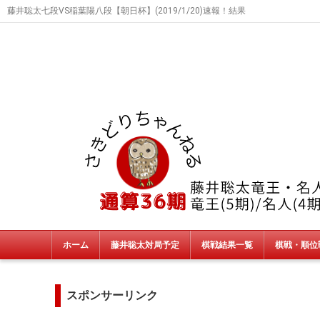
藤井聡太七段VS稲葉陽八段【朝日杯】(2019/1/20)速報！結果
ホーム
藤井聡太対局予定
棋戦結果一覧
棋戦・順位
タイトル戦
朝日杯・NHK杯・銀河戦
JT杯
非公式戦
終了棋戦(新人王戦etc)
スポンサーリンク