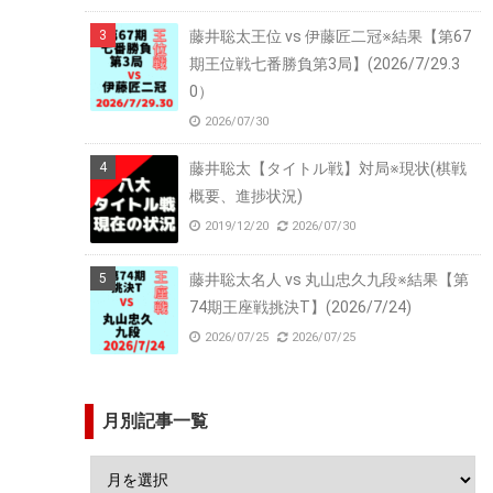
藤井聡太王位 vs 伊藤匠二冠※結果【第67
期王位戦七番勝負第3局】(2026/7/29.3
0）
2026/07/30
藤井聡太【タイトル戦】対局※現状(棋戦
概要、進捗状況)
2019/12/20
2026/07/30
藤井聡太名人 vs 丸山忠久九段※結果【第
74期王座戦挑決T】(2026/7/24)
2026/07/25
2026/07/25
月別記事一覧