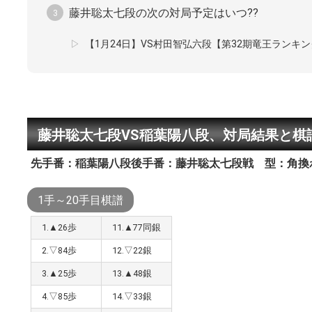
藤井聡太七段の次の対局予定はいつ??
【1月24日】VS村田智弘六段【第32期竜王ランキン
藤井聡太七段VS稲葉陽八段、対局結果と棋
先手番：稲葉陽八段
後手番：藤井聡太七段
戦 型：角換
1手～20手目棋譜
1.▲26歩
11.▲77同銀
2.▽84歩
12.▽22銀
3.▲25歩
13.▲48銀
4.▽85歩
14.▽33銀