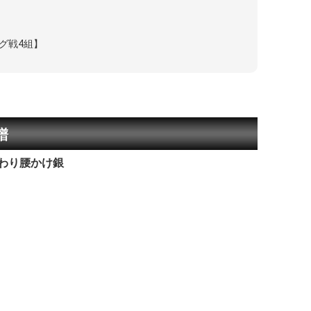
グ戦4組】
譜
わり腰かけ銀